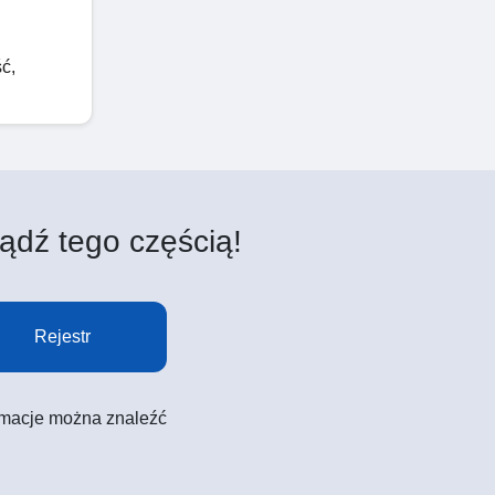
ć,
ądź tego częścią!
Rejestr
formacje można znaleźć