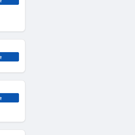
ę
ę
ę