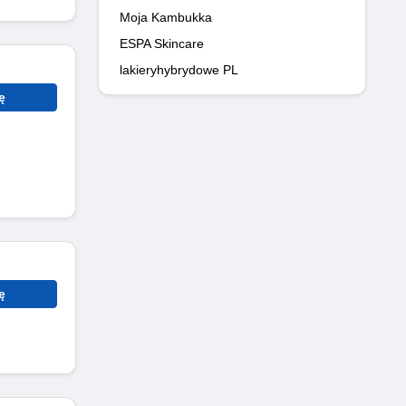
Moja Kambukka
ESPA Skincare
lakieryhybrydowe PL
ę
ę