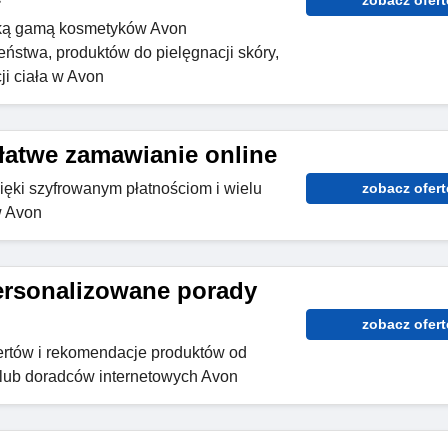
zobacz ofert
oką gamą kosmetyków Avon
ństwa, produktów do pielęgnacji skóry,
ji ciała w Avon
 łatwe zamawianie online
ięki szyfrowanym płatnościom i wielu
zobacz ofert
 Avon
ersonalizowane porady
zobacz ofert
ertów i rekomendacje produktów od
 lub doradców internetowych Avon