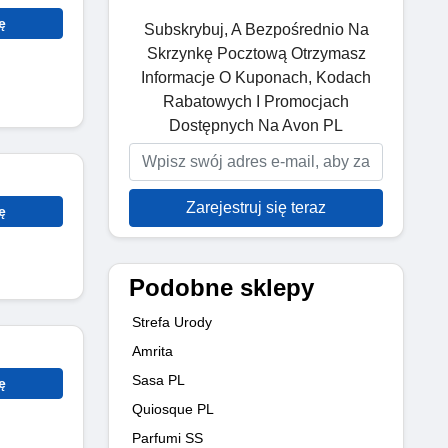
ę
Subskrybuj, A Bezpośrednio Na
Skrzynkę Pocztową Otrzymasz
Informacje O Kuponach, Kodach
Rabatowych I Promocjach
Dostępnych Na Avon PL
Zarejestruj się teraz
ę
Podobne sklepy
Strefa Urody
Amrita
Sasa PL
ę
Quiosque PL
Parfumi SS