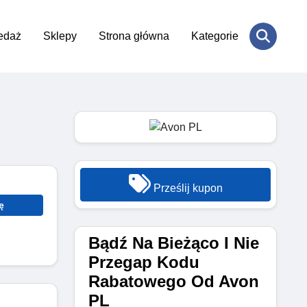
edaż
Sklepy
Strona główna
Kategorie
Prześlij kupon
ę
Bądź Na Bieżąco I Nie
Przegap Kodu
Rabatowego Od Avon
PL