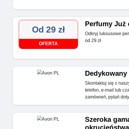
Perfumy Już 
Od 29 zł
Odkryj luksusowe per
od 29 zł
OFERTA
Dedykowany z
Skontaktuj się z nas
telefon, e-mail lub c
zamówień, pytań dot
Szeroka gam
okrucieństwa