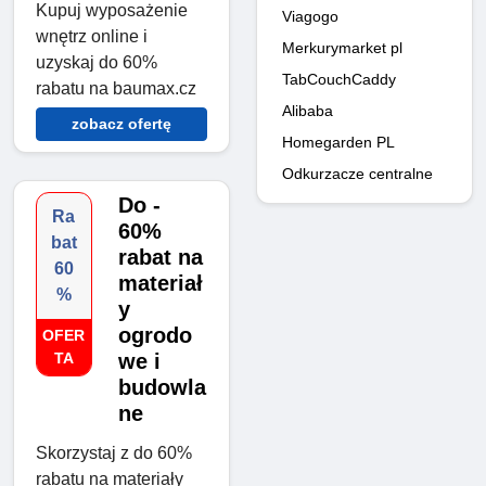
Kupuj wyposażenie
Viagogo
wnętrz online i
Merkurymarket pl
uzyskaj do 60%
TabCouchCaddy
rabatu na baumax.cz
Alibaba
zobacz ofertę
Homegarden PL
Odkurzacze centralne
Do -
Ra
60%
bat
rabat na
60
materiał
%
y
ogrodo
OFER
TA
we i
budowla
ne
Skorzystaj z do 60%
rabatu na materiały