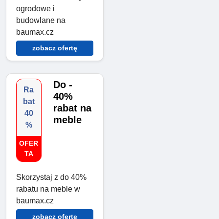
ogrodowe i
budowlane na
baumax.cz
zobacz ofertę
Do -
Ra
40%
bat
rabat na
40
meble
%
OFER
TA
Skorzystaj z do 40%
rabatu na meble w
baumax.cz
zobacz ofertę