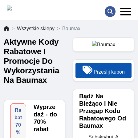
Wszystkie sklepy
Baumax
Aktywne Kody
Rabatowe I
Promocje Do
Wykorzystania
Prześlij kupon
Na Baumax
Bądź Na
Bieżąco I Nie
Wyprze
Przegap Kodu
Ra
daż - do
Rabatowego Od
bat
70%
Baumax
70
rabat
%
Subskrybuj, A