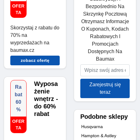
OFER
Bezpośrednio Na
TA
Skrzynkę Pocztową
Otrzymasz Informacje
Skorzystaj z rabatu do
O Kuponach, Kodach
70% na
Rabatowych I
wyprzedażach na
Promocjach
baumax.cz
Dostępnych Na
Baumax
zobacz ofertę
Wyposa
Zarejestruj się
Ra
żenie
teraz
bat
wnętrz -
60
do 60%
%
rabat
Podobne sklepy
OFER
Husqvarna
TA
Hampton & Astley