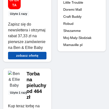
OFER
Little Trouble
TA
Doremi Mall
Użyto 1 razy
Craft Buddy
Robud
Zapisz się do
newslettera i otrzymaj
Shezamme
rabat 37,33 zł na
Moj-Maly-Slodziak
pierwsze zamówienie
Mamaville pl
na Ben & Ellie Baby
zobacz ofertę
Torba
na
pieluchy
od 464
Użyto 1 razy
zł
Kup teraz torbę na