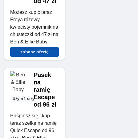
od 47 zł
Możesz kupić teraz
Freya różowy
kwiecisty pojemnik na
chusteczki od 47 zł na
Ben & Ellie Baby
zobacz ofertę
Pasek
na
ramię
Escape
Użyto 1 razy
od 96 zł
Pośpiesz się i kup
teraz szelkę na ramię
Quick Escape od 96
zł na Ben & Ellie