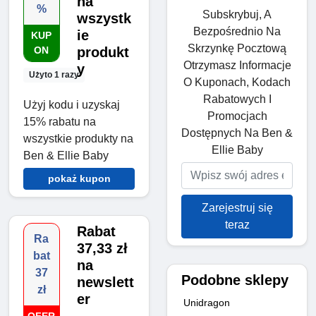
na
%
Subskrybuj, A
wszystk
Bezpośrednio Na
ie
KUP
Skrzynkę Pocztową
ON
produkt
Otrzymasz Informacje
y
Użyto 1 razy
O Kuponach, Kodach
Rabatowych I
Użyj kodu i uzyskaj
Promocjach
15% rabatu na
Dostępnych Na Ben &
wszystkie produkty na
Ellie Baby
Ben & Ellie Baby
pokaż kupon
Zarejestruj się
teraz
Rabat
Ra
37,33 zł
bat
na
37
Podobne sklepy
newslett
zł
er
Unidragon