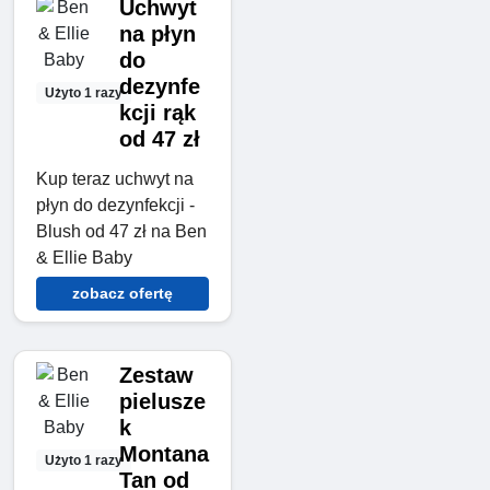
Uchwyt
na płyn
do
dezynfe
Użyto 1 razy
kcji rąk
od 47 zł
Kup teraz uchwyt na
płyn do dezynfekcji -
Blush od 47 zł na Ben
& Ellie Baby
zobacz ofertę
Zestaw
pielusze
k
Montana
Użyto 1 razy
Tan od