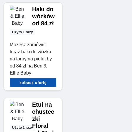
Haki do
wózków
od 84 zł
Użyto 1 razy
Możesz zamówić
teraz haki do wózka
na torby na pieluchy
od 84 zł na Ben &
Ellie Baby
zobacz ofertę
Etui na
chustec
zki
Floral
Użyto 1 razy