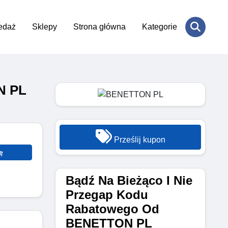
edaż
Sklepy
Strona główna
Kategorie
N PL
Prześlij kupon
ę
Bądź Na Bieżąco I Nie
Przegap Kodu
Rabatowego Od
BENETTON PL