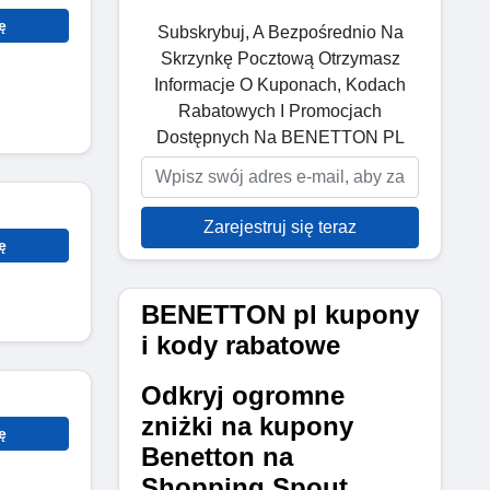
ę
Subskrybuj, A Bezpośrednio Na
Skrzynkę Pocztową Otrzymasz
Informacje O Kuponach, Kodach
Rabatowych I Promocjach
Dostępnych Na BENETTON PL
Zarejestruj się teraz
ę
BENETTON pl kupony
i kody rabatowe
Odkryj ogromne
zniżki na kupony
ę
Benetton na
Shopping Spout