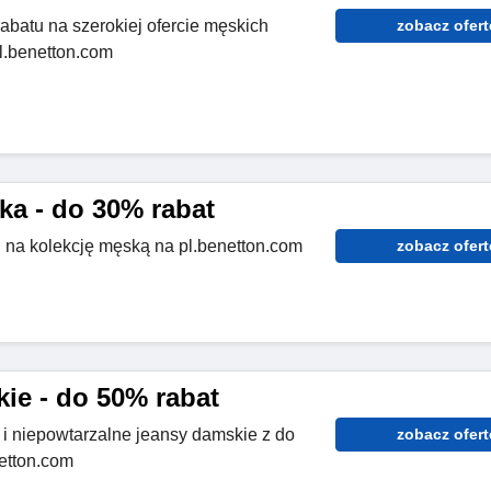
batu na szerokiej ofercie męskich
zobacz ofert
pl.benetton.com
ka - do 30% rabat
 na kolekcję męską na pl.benetton.com
zobacz ofert
ie - do 50% rabat
 i niepowtarzalne jeansy damskie z do
zobacz ofert
etton.com