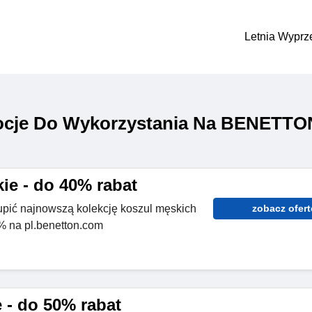
Letnia Wyprz
ocje Do Wykorzystania Na BENETTO
ie - do 40% rabat
upić najnowszą kolekcję koszul męskich
zobacz ofert
% na pl.benetton.com
 - do 50% rabat