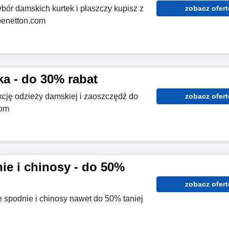
ybór damskich kurtek i płaszczy kupisz z
zobacz ofert
benetton.com
a - do 30% rabat
cję odzieży damskiej i zaoszczędź do
zobacz ofert
com
ie i chinosy - do 50%
zobacz ofert
 spodnie i chinosy nawet do 50% taniej