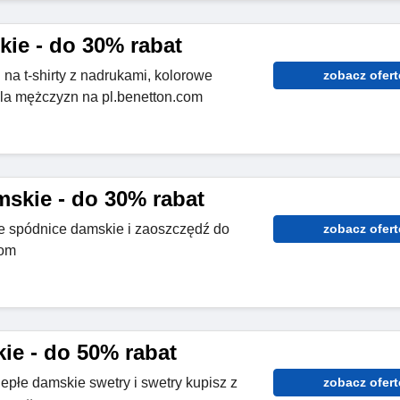
kie - do 30% rabat
na t-shirty z nadrukami, kolorowe
zobacz ofert
dla mężczyzn na pl.benetton.com
skie - do 30% rabat
 spódnice damskie i zaoszczędź do
zobacz ofert
com
ie - do 50% rabat
iepłe damskie swetry i swetry kupisz z
zobacz ofert