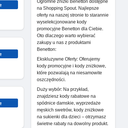
Ogromne zniżki Benetton dostępne
ę
na Shopping Spout. Najlepsze
oferty na naszej stronie to starannie
wyselekcjonowane kody
promocyjne Benetton dla Ciebie.
Oto dlaczego warto wybierać
zakupy u nas z produktami
Benetton:
ę
Ekskluzywne Oferty: Oferujemy
kody promocyjne i kody zniżkowe,
które pozwalają na niesamowite
oszczędności.
Duży wybór: Na przykład,
znajdziesz kody rabatowe na
spódnice damskie, wyprzedaże
ę
męskich swetrów, kody zniżkowe
na sukienki dla dzieci – otrzymasz
świetne rabaty na dowolny produkt.