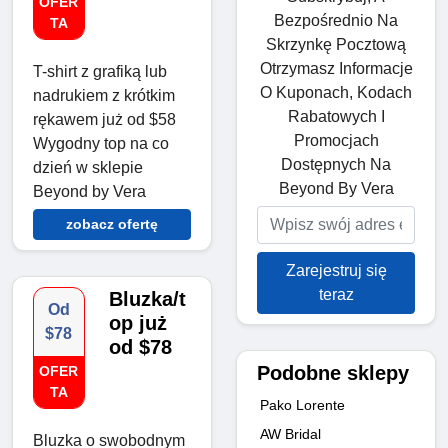
OFER
Bezpośrednio Na
TA
Skrzynkę Pocztową
Otrzymasz Informacje
T-shirt z grafiką lub
O Kuponach, Kodach
nadrukiem z krótkim
Rabatowych I
rękawem już od $58
Promocjach
Wygodny top na co
Dostępnych Na
dzień w sklepie
Beyond By Vera
Beyond by Vera
zobacz ofertę
Zarejestruj się
teraz
Bluzka/t
Od
op już
$78
od $78
Podobne sklepy
OFER
TA
Pako Lorente
AW Bridal
Bluzka o swobodnym