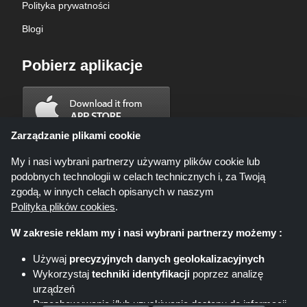
Polityka prywatności
Blogi
Pobierz aplikacje
Zarządzanie plikami cookie
My i nasi wybrani partnerzy używamy plików cookie lub
podobnych technologii w celach technicznych i, za Twoją
zgodą, w innych celach opisanych w naszym
Polityka plików cookies
.
W zakresie reklam my i nasi wybrani partnerzy możemy :
Używaj
precyzyjnych danych geolokalizacyjnych
Wykorzystaj
techniki identyfikacji
poprzez analizę
Shoppingspout.com/pl ani jego personel nie są zaangażowani, gdy
urządzeń
dokonujesz zakupu za pośrednictwem tych linków, Shoppingspout.com/pl
zarabia prowizję wyłącznie za pośrednictwem tych linków/ofert.
Przechowywanie i/lub uzyskiwanie dostępu do informacji