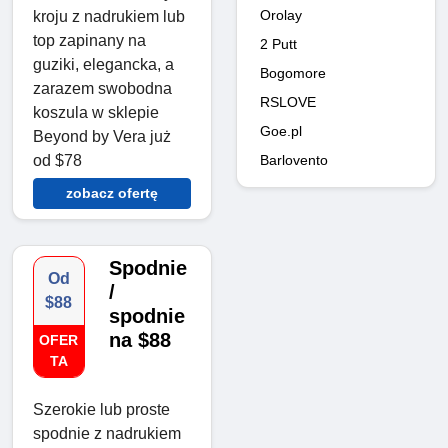
Orolay
kroju z nadrukiem lub
top zapinany na
2 Putt
guziki, elegancka, a
Bogomore
zarazem swobodna
RSLOVE
koszula w sklepie
Goe.pl
Beyond by Vera już
Barlovento
od $78
zobacz ofertę
Spodnie
Od
/
$88
spodnie
na $88
OFER
TA
Szerokie lub proste
spodnie z nadrukiem