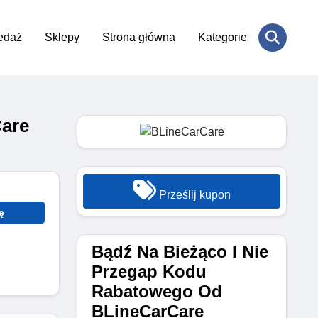
edaż
Sklepy
Strona główna
Kategorie
are
Prześlij kupon
ę
Bądź Na Bieżąco I Nie
Przegap Kodu
Rabatowego Od
BLineCarCare