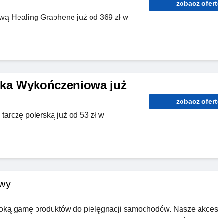
zobacz ofert
wą Healing Graphene już od 369 zł w
ska Wykończeniowa już
zobacz ofert
tarczę polerską już od 53 zł w
owy
zeroką gamę produktów do pielęgnacji samochodów. Nasze akceso