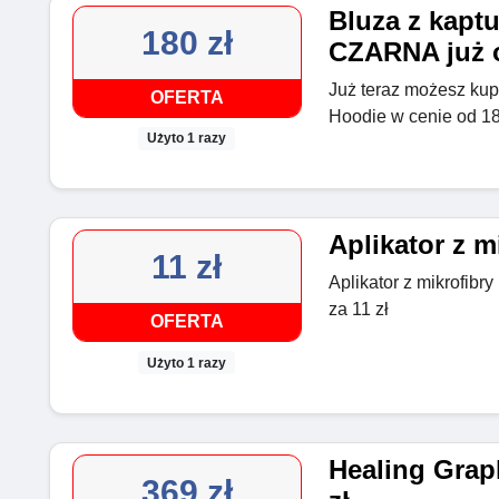
Bluza z kapt
180 zł
CZARNA już o
Już teraz możesz kup
OFERTA
Hoodie w cenie od 1
Użyto 1 razy
Aplikator z mi
11 zł
Aplikator z mikrofib
za 11 zł
OFERTA
Użyto 1 razy
Healing Grap
369 zł