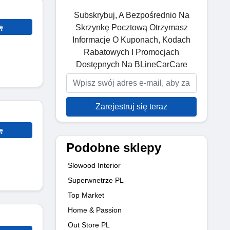
Subskrybuj, A Bezpośrednio Na
ę
Skrzynkę Pocztową Otrzymasz
Informacje O Kuponach, Kodach
Rabatowych I Promocjach
Dostępnych Na BLineCarCare
Zarejestruj się teraz
ę
Podobne sklepy
Slowood Interior
Superwnetrze PL
Top Market
Home & Passion
Out Store PL