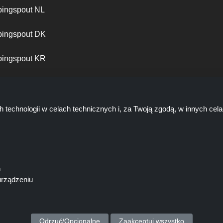
ingspout NL
ingspout DK
ingspout KR
ingspout PT
h technologii w celach technicznych i, za Twoją zgodą, w innych ce
ń
urządzeniu
rsonel nie są zaangażowani, gdy dokonujesz zakupu za pośrednictwem 
zarabia prowizję wyłącznie za pośrednictwem tych linków/ofert.
Prawa autorskie © 2026 Shoppingspout. Wszelkie prawa zastrzeżone
Odrzuć/Opcjonalne
Zaakceptuj wszystko