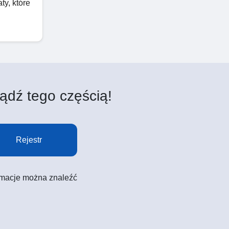
ty, które
ądź tego częścią!
Rejestr
formacje można znaleźć