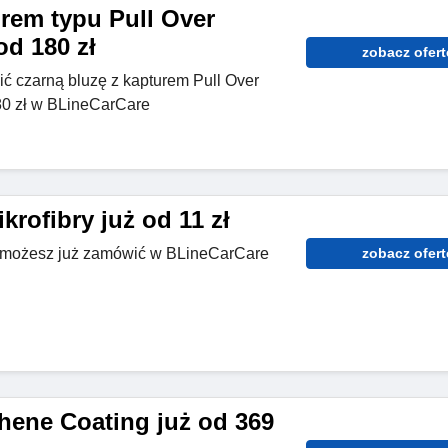
urem typu Pull Over
d 180 zł
zobacz ofert
ić czarną bluzę z kapturem Pull Over
80 zł w BLineCarCare
krofibry już od 11 zł
ry możesz już zamówić w BLineCarCare
zobacz ofert
hene Coating już od 369