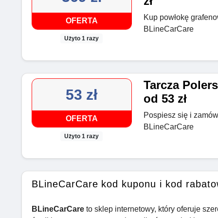
zł
Kup powłokę grafeno
OFERTA
BLineCarCare
Użyto 1 razy
Tarcza Poler
53 zł
od 53 zł
Pospiesz się i zamów 
OFERTA
BLineCarCare
Użyto 1 razy
BLineCarCare kod kuponu i kod rabat
BLineCarCare
to sklep internetowy, który oferuje s