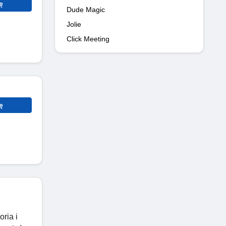
ę
Dude Magic
Jolie
Click Meeting
ę
ria i