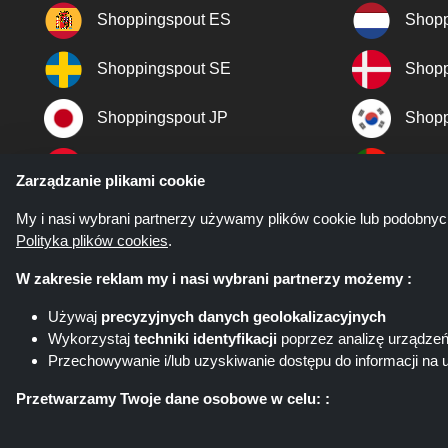
Shoppingspout ES
Shopp
Shoppingspout SE
Shopp
Shoppingspout JP
Shopp
Shoppingspout TR
Shopp
Zarządzanie plikami cookie
Shoppingspout NO
My i nasi wybrani partnerzy używamy plików cookie lub podobnyc
Polityka plików cookies
.
W zakresie reklam my i nasi wybrani partnerzy możemy :
Używaj
precyzyjnych danych geolokalizacyjnych
Wykorzystaj
techniki identyfikacji
poprzez analizę urządze
Przechowywanie i/lub uzyskiwanie dostępu do informacji na 
Shoppingspout.com/pl ani jego pe
Przetwarzamy Twoje dane osobowe w celu: :
Oferuj spersonalizowane reklamy i treści