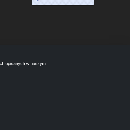
lach opisanych w naszym
tych linków, Shoppingspout.com/pl