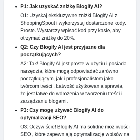
P1: Jak uzyskać zniżkę Blogify AI?
O1: Uzyskaj ekskluzywne zniżki Blogify AI z
ShoppingSpout i wykorzystaj dostarczone kody.
Proste. Wystarczy wpisać kod przy kasie, aby
otrzymać zniżkę do 20%.
Q2: Czy Blogify AI jest przyjazne dla
początkujących?
A2: Tak! Blogify AI jest proste w użyciu i posiada
narzędzia, które mogą odpowiadać zarówno
początkującym, jak i profesjonalistom jako
twórcom treści . Łatwość użytkowania sprawia,
że ​​jest łatwe do wdrożenia w tworzeniu treści i
zarządzaniu blogami.
P3: Czy mogę używać Blogify AI do
optymalizacji SEO?
O3: Oczywiście! Blogify AI ma solidne możliwości
SEO , które zapewniają optymalizację wpisów na