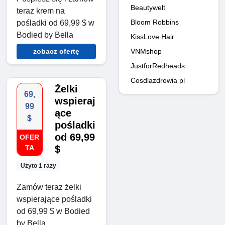
Beautywelt
teraz krem na
Bloom Robbins
pośladki od 69,99 $ w
Bodied by Bella
KissLove Hair
VNMshop
zobacz ofertę
JustforRedheads
Cosdlazdrowia pl
Żelki
69,
wspieraj
99
ące
$
pośladki
od 69,99
OFER
TA
$
Użyto 1 razy
Zamów teraz żelki
wspierające pośladki
od 69,99 $ w Bodied
by Bella