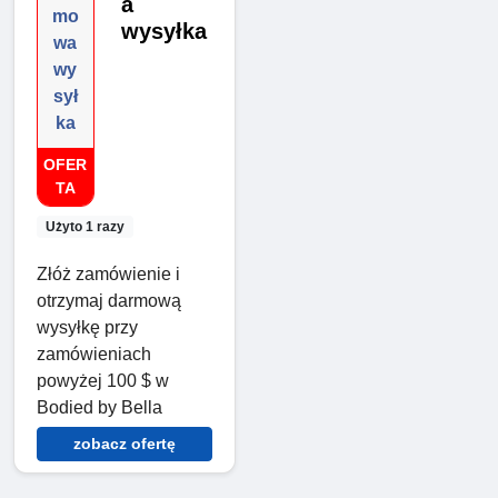
a
mo
wysyłka
wa
wy
sył
ka
OFER
TA
Użyto 1 razy
Złóż zamówienie i
otrzymaj darmową
wysyłkę przy
zamówieniach
powyżej 100 $ w
Bodied by Bella
zobacz ofertę