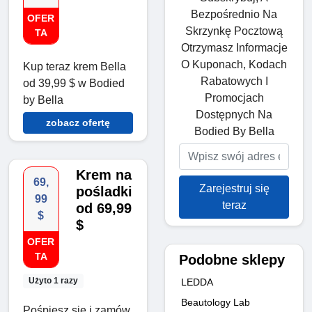
Bezpośrednio Na
OFER
Skrzynkę Pocztową
TA
Otrzymasz Informacje
O Kuponach, Kodach
Kup teraz krem Bella
Rabatowych I
od 39,99 $ w Bodied
Promocjach
by Bella
Dostępnych Na
zobacz ofertę
Bodied By Bella
Krem na
69,
Zarejestruj się
pośladki
99
teraz
od 69,99
$
$
OFER
TA
Podobne sklepy
Użyto 1 razy
LEDDA
Beautology Lab
Pośpiesz się i zamów