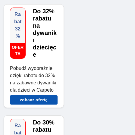
Do 32%
Ra
rabatu
bat
na
32
dywanik
%
i
dziecięc
OFER
TA
e
Pobudź wyobraźnię
dzięki rabatu do 32%
na zabawne dywaniki
dla dzieci w Carpeto
zobacz ofertę
Do 30%
Ra
rabatu
bat