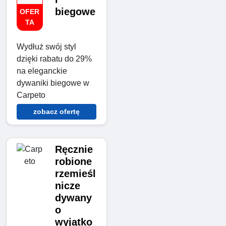
biegowe
OFER
TA
Wydłuż swój styl
dzięki rabatu do 29%
na eleganckie
dywaniki biegowe w
Carpeto
zobacz ofertę
Ręcznie
robione
rzemieśl
nicze
dywany
o
wyjątko