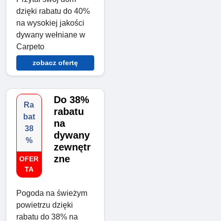
dzięki rabatu do 40%
na wysokiej jakości
dywany wełniane w
Carpeto
zobacz ofertę
Do 38%
Ra
rabatu
bat
na
38
dywany
%
zewnętr
zne
OFER
TA
Pogoda na świeżym
powietrzu dzięki
rabatu do 38% na