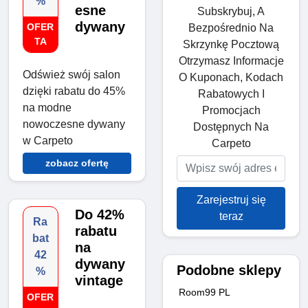
%
esne
Subskrybuj, A
dywany
OFER
Bezpośrednio Na
TA
Skrzynkę Pocztową
Otrzymasz Informacje
Odśwież swój salon
O Kuponach, Kodach
dzięki rabatu do 45%
Rabatowych I
na modne
Promocjach
nowoczesne dywany
Dostępnych Na
w Carpeto
Carpeto
zobacz ofertę
Zarejestruj się
Do 42%
teraz
Ra
rabatu
bat
na
42
dywany
Podobne sklepy
%
vintage
Room99 PL
OFER