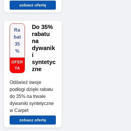
zobacz ofertę
Do 35%
Ra
rabatu
bat
na
35
dywanik
%
i
syntetyc
OFER
TA
zne
Odśwież swoje
podłogi dzięki rabatu
do 35% na trwałe
dywaniki syntetyczne
w Carpet
zobacz ofertę