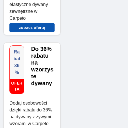
elastyczne dywany
zewnętrzne w
Carpeto
zobacz ofertę
Do 36%
Ra
rabatu
bat
na
36
wzorzys
%
te
dywany
OFER
TA
Dodaj osobowości
dzięki rabatu do 36%
na dywany z żywymi
wzorami w Carpeto