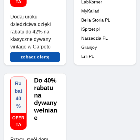
TA
LabKorner
MyKaliad
Dodaj uroku
Bella Storia PL
dziedzictwa dzięki
iSprzet pl
rabatu do 42% na
Narzedzia PL
klasyczne dywany
vintage w Carpeto
Granjoy
Erli PL
zobacz ofertę
Do 40%
Ra
rabatu
bat
na
40
dywany
%
wełnian
e
OFER
TA
Przytul swój dom