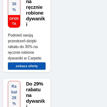
na
30
ręcznie
%
robione
dywanik
OFER
TA
i
Podnieś swoją
przestrzeń dzięki
rabatu do 30% na
ręcznie robione
dywaniki w Carpeto
zobacz ofertę
Do 29%
Ra
rabatu
bat
na
29
dywanik
%
i