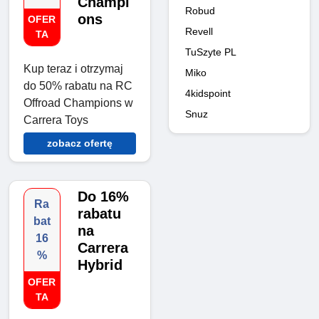
Champi
Robud
ons
OFER
Revell
TA
TuSzyte PL
Kup teraz i otrzymaj
Miko
do 50% rabatu na RC
4kidspoint
Offroad Champions w
Snuz
Carrera Toys
zobacz ofertę
Do 16%
Ra
rabatu
bat
na
16
Carrera
%
Hybrid
OFER
TA