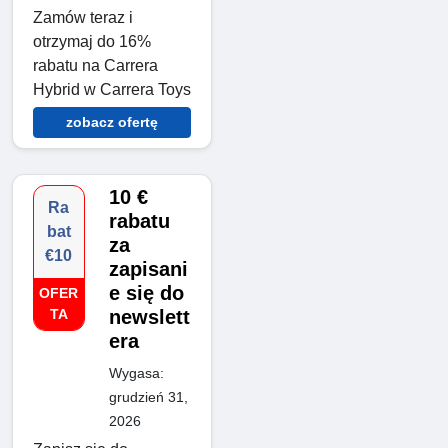
Zamów teraz i
otrzymaj do 16%
rabatu na Carrera
Hybrid w Carrera Toys
zobacz ofertę
10 €
Ra
rabatu
bat
za
€10
zapisani
e się do
OFER
TA
newslett
era
Wygasa:
grudzień 31,
2026