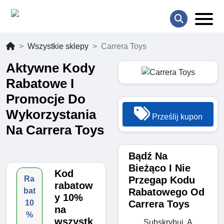
Wszystkie sklepy
Carrera Toys
Aktywne Kody
Rabatowe I
Promocje Do
Wykorzystania
Prześlij kupon
Na Carrera Toys
Bądź Na
Bieżąco I Nie
Kod
Przegap Kodu
Ra
rabatow
Rabatowego Od
bat
y 10%
Carrera Toys
10
na
%
wszystk
Subskrybuj, A