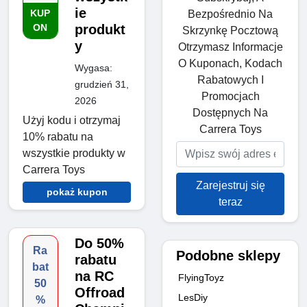
ie
KUP
Bezpośrednio Na
ON
produkt
Skrzynkę Pocztową
y
Otrzymasz Informacje
O Kuponach, Kodach
Wygasa:
Rabatowych I
grudzień 31,
Promocjach
2026
Dostępnych Na
Użyj kodu i otrzymaj
Carrera Toys
10% rabatu na
wszystkie produkty w
Carrera Toys
Zarejestruj się
pokaż kupon
teraz
Do 50%
Ra
Podobne sklepy
rabatu
bat
na RC
FlyingToyz
50
Offroad
LesDiy
%