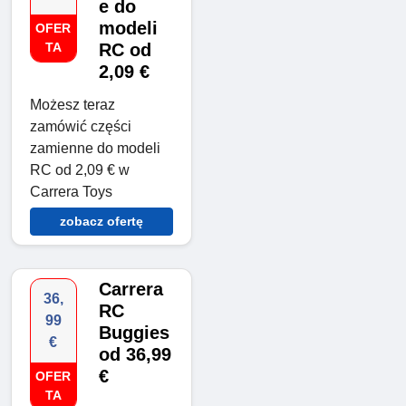
e do
modeli
OFER
TA
RC od
2,09 €
Możesz teraz
zamówić części
zamienne do modeli
RC od 2,09 € w
Carrera Toys
zobacz ofertę
Carrera
36,
RC
99
Buggies
€
od 36,99
€
OFER
TA