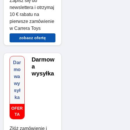
Zapisz się do
newslettera i otrzymaj
10 € rabatu na
pierwsze zamówienie
w Carrera Toys
zobacz ofertę
Darmow
Dar
a
mo
wysyłka
wa
wy
sył
ka
OFER
TA
Złóż zamówienie i