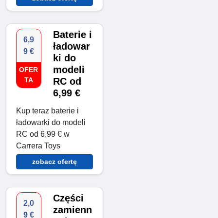
Baterie i
6,9
ładowar
9 €
ki do
modeli
OFER
TA
RC od
6,99 €
Kup teraz baterie i
ładowarki do modeli
RC od 6,99 € w
Carrera Toys
zobacz ofertę
Części
2,0
zamienn
9 €