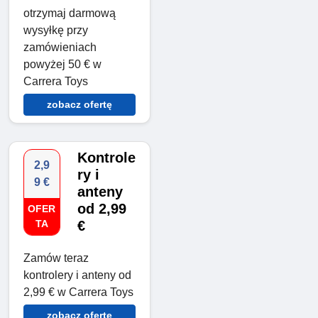
otrzymaj darmową
wysyłkę przy
zamówieniach
powyżej 50 € w
Carrera Toys
zobacz ofertę
Kontrole
2,9
ry i
9 €
anteny
od 2,99
OFER
TA
€
Zamów teraz
kontrolery i anteny od
2,99 € w Carrera Toys
zobacz ofertę