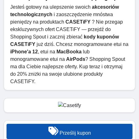
Jesteś gotowy na ulepszenie swoich
akcesoriów
technologicznych
i zaoszczędzenie mnóstwa
pieniędzy na produktach
CASETiFY
? Nie przegap
ekskluzywnych ofert CASETiFY — przejdź do
Shopping Spout i zacznij zbierać
kody kuponów
CASETiFY
już dziś. Chcesz monogramowane etui na
iPhone'a 12
, etui na
MacBooka
lub
monogramowane etui na
AirPods
? Shopping Spout
ma dla Ciebie najlepsze oferty. Kup teraz i otrzymaj
do 20% zniżki na swoje ulubione produkty
CASETiFY.
Prześlij kupon