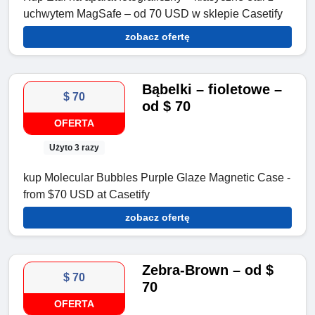
uchwytem MagSafe – od 70 USD w sklepie Casetify
zobacz ofertę
Bąbelki – fioletowe –
$ 70
od $ 70
OFERTA
Użyto 3 razy
kup Molecular Bubbles Purple Glaze Magnetic Case -
from $70 USD at Casetify
zobacz ofertę
Zebra-Brown – od $
$ 70
70
OFERTA