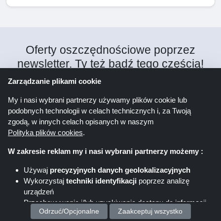
Oferty oszczędnościowe poprzez
newsletter. Ty też bądź tego częścią!
Zarządzanie plikami cookie
Rejestr
My i nasi wybrani partnerzy używamy plików cookie lub
podobnych technologii w celach technicznych i, za Twoją
zgodą, w innych celach opisanych w naszym
Klikając „Zarejestruj się” rejestrujesz się do
Polityka plików cookies
.
newslettera Shoppingspout. Dalsze informacje
W zakresie reklam my i nasi wybrani partnerzy możemy :
można znaleźć w oświadczeniu o ochronie danych.
Używaj
precyzyjnych danych geolokalizacyjnych
Wykorzystaj
techniki identyfikacji
poprzez analizę
urządzeń
Śledź
nas na
Przechowywanie i/lub uzyskiwanie dostępu do informacji
Odrzuć/Opcjonalne
Zaakceptuj wszystko
na urządzeniu