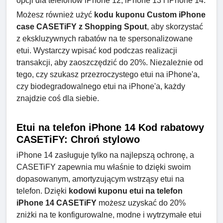
opcji dla telefonów iPhone 12, iPhone 13 i iPhone 14.
Możesz również użyć
kodu kuponu Custom iPhone
case CASETiFY z Shopping Spout
, aby skorzystać
z ekskluzywnych rabatów na te spersonalizowane
etui. Wystarczy wpisać kod podczas realizacji
transakcji, aby zaoszczędzić do 20%. Niezależnie od
tego, czy szukasz przezroczystego etui na iPhone'a,
czy biodegradowalnego etui na iPhone'a, każdy
znajdzie coś dla siebie.
Etui na telefon iPhone 14 Kod rabatowy
CASETiFY: Chroń stylowo
iPhone 14 zasługuje tylko na najlepszą ochronę, a
CASETiFY zapewnia mu właśnie to dzięki swoim
dopasowanym, amortyzującym wstrząsy etui na
telefon. Dzięki
kodowi kuponu etui na telefon
iPhone 14 CASETiFY
możesz uzyskać do 20%
zniżki na te konfigurowalne, modne i wytrzymałe etui