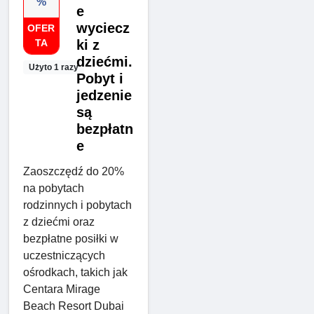
%
e
wyciecz
OFER
TA
ki z
dziećmi.
Użyto 1 razy
Pobyt i
jedzenie
są
bezpłatn
e
Zaoszczędź do 20%
na pobytach
rodzinnych i pobytach
z dziećmi oraz
bezpłatne posiłki w
uczestniczących
ośrodkach, takich jak
Centara Mirage
Beach Resort Dubai