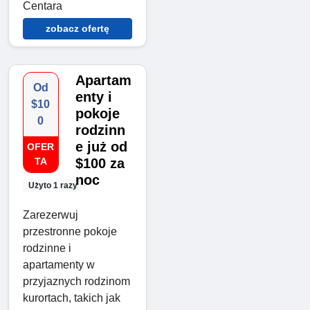
Centara
zobacz ofertę
Apartam
Od
enty i
$10
pokoje
0
rodzinn
e już od
OFER
TA
$100 za
noc
Użyto 1 razy
Zarezerwuj
przestronne pokoje
rodzinne i
apartamenty w
przyjaznych rodzinom
kurortach, takich jak