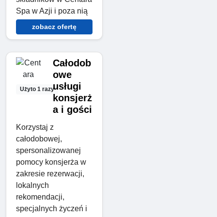
Spa w Azji i poza nią
zobacz ofertę
Całodob
owe
usługi
Użyto 1 razy
konsjerż
a i gości
Korzystaj z
całodobowej,
spersonalizowanej
pomocy konsjerża w
zakresie rezerwacji,
lokalnych
rekomendacji,
specjalnych życzeń i