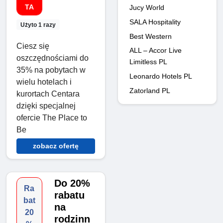
TA
Jucy World
SALA Hospitality
Użyto 1 razy
Best Western
Ciesz się
ALL – Accor Live
oszczędnościami do
Limitless PL
35% na pobytach w
Leonardo Hotels PL
wielu hotelach i
Zatorland PL
kurortach Centara
dzięki specjalnej
ofercie The Place to
Be
zobacz ofertę
Do 20%
Ra
rabatu
bat
na
20
rodzinn