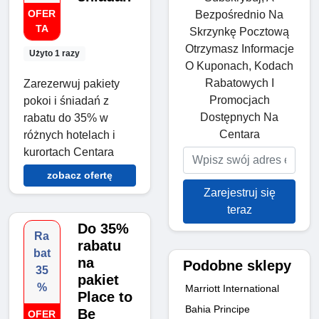
OFER
Bezpośrednio Na
TA
Skrzynkę Pocztową
Otrzymasz Informacje
Użyto 1 razy
O Kuponach, Kodach
Rabatowych I
Zarezerwuj pakiety
Promocjach
pokoi i śniadań z
Dostępnych Na
rabatu do 35% w
Centara
różnych hotelach i
kurortach Centara
zobacz ofertę
Zarejestruj się
teraz
Do 35%
Ra
rabatu
bat
na
Podobne sklepy
35
pakiet
%
Marriott International
Place to
Bahia Principe
Be
OFER