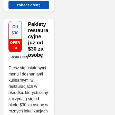
zobacz ofertę
Pakiety
Od
restaura
$30
cyjne
już od
OFER
TA
$30 za
osobę
Użyto 1 razy
Ciesz się ustalonymi
menu i doznaniami
kulinarnymi w
restauracjach w
ośrodku, których ceny
zaczynają się od
około $30 za osobę w
różnych lokalizacjach