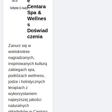
e
Centara
Użyto 1 razy
Spa &
Wellnes
s
Doświad
czenia
Zanurz się w
wielokrotnie
nagradzanych,
inspirowanych kulturą
zabiegach spa,
podróżach wellness,
jodze i holistycznych
terapiach z
wykorzystaniem
najwyższej jakości
naturalnych
składników w Centara