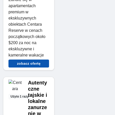
apartamentach
premium w
ekskluzywnych
obiektach Centara
Reserve w cenach
początkowych około
$200 za noc na
ekskluzywne i
kameralne wakacje
zobacz ofertę
Autenty
czne
tajskie i
Użyto 1 razy
lokalne
zanurze
nie w