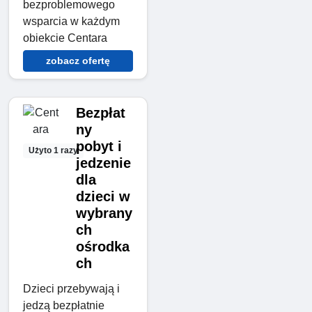
bezproblemowego
wsparcia w każdym
obiekcie Centara
zobacz ofertę
Bezpłat
ny
pobyt i
Użyto 1 razy
jedzenie
dla
dzieci w
wybrany
ch
ośrodka
ch
Dzieci przebywają i
jedzą bezpłatnie