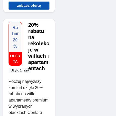
zobacz ofertę
20%
Ra
rabatu
bat
na
20
rekolekc
%
je w
willach i
OFER
TA
apartam
entach
Użyto 1 razy
Poczuj najwyższy
komfort dzięki 20%
rabatu na wille i
apartamenty premium
w wybranych
obiektach Centara