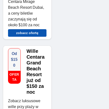
Centara Mirage
Beach Resort Dubai,
a ceny biletów
zaczynają się od
około $100 za noc
zobacz ofertę
Wille
Od
Centara
$15
Grand
0
Beach
Resort
OFER
TA
już od
$150 za
noc
Zobacz luksusowe
wille przy plaży w