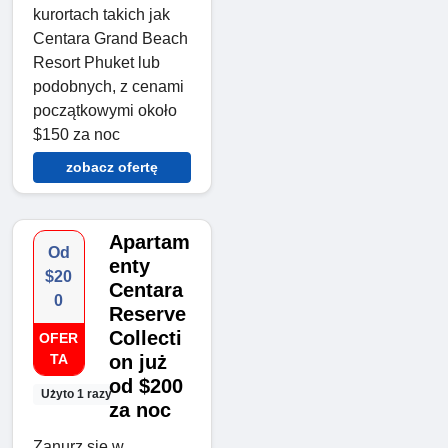
kurortach takich jak
Centara Grand Beach
Resort Phuket lub
podobnych, z cenami
początkowymi około
$150 za noc
zobacz ofertę
Apartam
Od
enty
$20
Centara
0
Reserve
Collecti
OFER
TA
on już
od $200
Użyto 1 razy
za noc
Zanurz się w