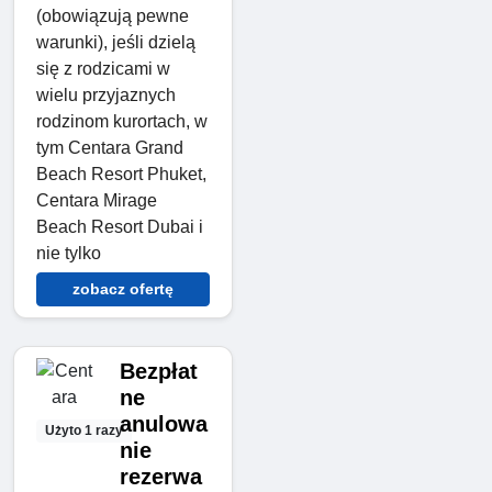
(obowiązują pewne
warunki), jeśli dzielą
się z rodzicami w
wielu przyjaznych
rodzinom kurortach, w
tym Centara Grand
Beach Resort Phuket,
Centara Mirage
Beach Resort Dubai i
nie tylko
zobacz ofertę
Bezpłat
ne
anulowa
Użyto 1 razy
nie
rezerwa