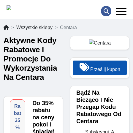
Wszystkie sklepy
Centara
Aktywne Kody
Rabatowe I
Promocje Do
Wykorzystania
Prześlij kupon
Na Centara
Bądź Na
Bieżąco I Nie
Do 35%
Przegap Kodu
Ra
rabatu
Rabatowego Od
bat
na ceny
Centara
35
pokoi i
%
śniadań
Subskrybuj, A