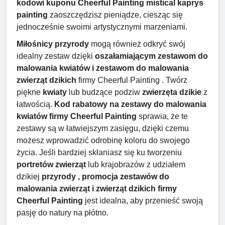
kodowi kuponu Cheerful Painting mistical kaprys
painting
zaoszczędzisz pieniądze, ciesząc się
jednocześnie swoimi artystycznymi marzeniami.
Miłośnicy przyrody
mogą również odkryć swój
idealny zestaw dzięki
oszałamiającym zestawom do
malowania kwiatów i zestawom do malowania
zwierząt dzikich
firmy Cheerful Painting . Twórz
piękne
kwiaty
lub budzące podziw
zwierzęta dzikie
z
łatwością.
Kod rabatowy na zestawy do malowania
kwiatów firmy Cheerful Painting
sprawia, że ​​te
zestawy są w łatwiejszym zasięgu, dzięki czemu
możesz wprowadzić odrobinę koloru do swojego
życia. Jeśli bardziej skłaniasz się ku tworzeniu
portretów zwierząt
lub krajobrazów z udziałem
dzikiej
przyrody , promocja zestawów do
malowania zwierząt i zwierząt dzikich firmy
Cheerful Painting
jest idealna, aby przenieść swoją
pasję do natury na płótno.