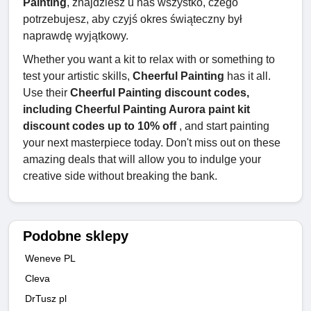
Painting
, znajdziesz u nas wszystko, czego
potrzebujesz, aby czyjś okres świąteczny był
naprawdę wyjątkowy.
Whether you want a kit to relax with or something to
test your artistic skills,
Cheerful Painting
has it all.
Use their
Cheerful Painting discount codes,
including Cheerful Painting Aurora paint kit
discount codes up to 10% off
, and start painting
your next masterpiece today. Don't miss out on these
amazing deals that will allow you to indulge your
creative side without breaking the bank.
Podobne sklepy
Weneve PL
Cleva
DrTusz pl