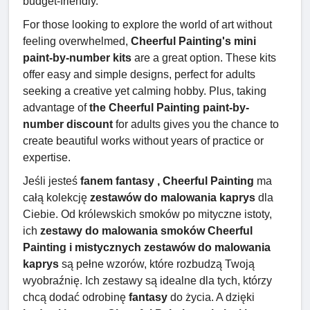
budget-friendly.
For those looking to explore the world of art without
feeling overwhelmed,
Cheerful Painting's mini
paint-by-number kits
are a great option. These kits
offer easy and simple designs, perfect for adults
seeking a creative yet calming hobby. Plus, taking
advantage of
the Cheerful Painting paint-by-
number discount
for adults gives you the chance to
create beautiful works without years of practice or
expertise.
Jeśli jesteś
fanem fantasy , Cheerful Painting
ma
całą kolekcję
zestawów do malowania kaprys
dla
Ciebie. Od królewskich smoków po mityczne istoty,
ich
zestawy do malowania smoków Cheerful
Painting i mistycznych zestawów do malowania
kaprys
są pełne wzorów, które rozbudzą Twoją
wyobraźnię. Ich zestawy są idealne dla tych, którzy
chcą dodać odrobinę
fantasy
do życia. A dzięki