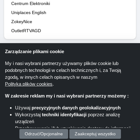
Centrum Elektroniki
Uniplaces English
ZokeyNice
OutletRTVAGD
Zarządzanie plikami cookie
My i nasi wybrani partnerzy używamy plików cookie lub
Oferty oszczędnościowe poprzez
podobnych technologii w celach technicznych i, za Twoją
newsletter. Ty też bądź tego częścią!
zgodą, w innych celach opisanych w naszym
Polityka plików cookies
.
W zakresie reklam my i nasi wybrani partnerzy możemy :
Rejestr
Używaj
precyzyjnych danych geolokalizacyjnych
Wykorzystaj
techniki identyfikacji
poprzez analizę
Klikając „Zarejestruj się” rejestrujesz się do
urządzeń
newslettera Shoppingspout. Dalsze informacje
Przechowywanie i/lub uzyskiwanie dostępu do informacji
można znaleźć w oświadczeniu o ochronie danych.
Odrzuć/Opcjonalne
Zaakceptuj wszystko
na urządzeniu