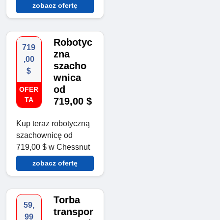
zobacz ofertę
Robotyc
719
zna
,00
szacho
$
wnica
od
OFER
TA
719,00 $
Kup teraz robotyczną
szachownicę od
719,00 $ w Chessnut
zobacz ofertę
Torba
59,
transpor
99