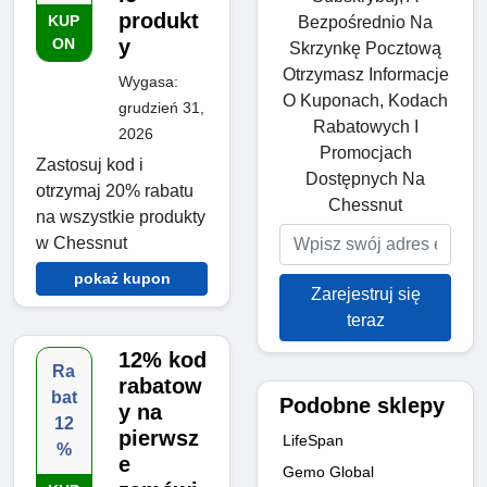
produkt
KUP
Bezpośrednio Na
ON
y
Skrzynkę Pocztową
Otrzymasz Informacje
Wygasa:
O Kuponach, Kodach
grudzień 31,
Rabatowych I
2026
Promocjach
Zastosuj kod i
Dostępnych Na
otrzymaj 20% rabatu
Chessnut
na wszystkie produkty
w Chessnut
pokaż kupon
Zarejestruj się
teraz
12% kod
Ra
rabatow
bat
Podobne sklepy
y na
12
pierwsz
LifeSpan
%
e
Gemo Global