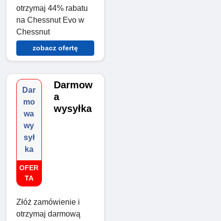
otrzymaj 44% rabatu
na Chessnut Evo w
Chessnut
zobacz ofertę
Darmow
Dar
a
mo
wysyłka
wa
wy
sył
ka
OFER
TA
Złóż zamówienie i
otrzymaj darmową