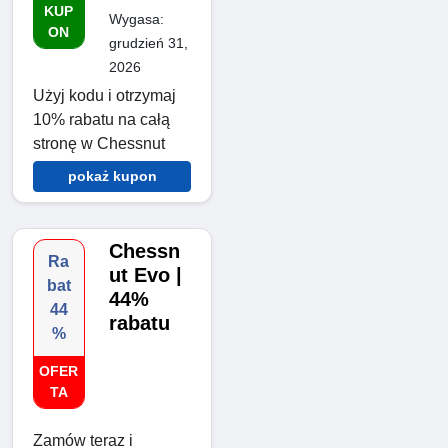
KUP
Wygasa:
ON
grudzień 31,
2026
Użyj kodu i otrzymaj
10% rabatu na całą
stronę w Chessnut
pokaż kupon
Chessn
Ra
ut Evo |
bat
44%
44
rabatu
%
OFER
TA
Zamów teraz i