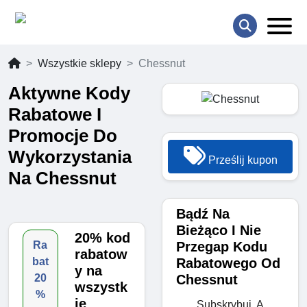
Wszystkie sklepy
Chessnut
Aktywne Kody
Rabatowe I
Promocje Do
Wykorzystania
Prześlij kupon
Na Chessnut
Bądź Na
Bieżąco I Nie
20% kod
Przegap Kodu
Ra
rabatow
Rabatowego Od
bat
y na
Chessnut
20
wszystk
%
ie
Subskrybuj, A