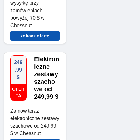
wysyłkę przy
zamówieniach
powyżej 70 $ w
Chessnut
zobacz ofertę
Elektron
249
iczne
,99
zestawy
$
szacho
we od
OFER
TA
249,99 $
Zamów teraz
elektroniczne zestawy
szachowe od 249,99
$ w Chessnut