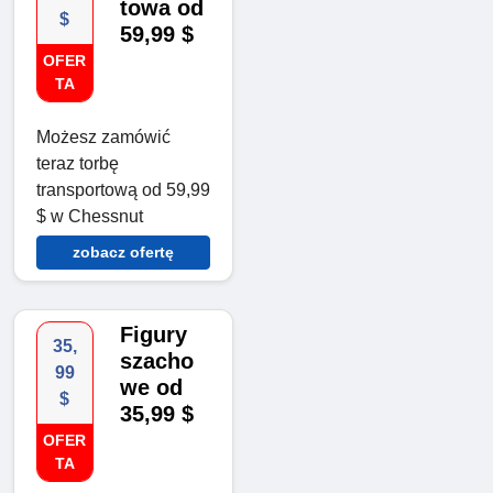
towa od
$
59,99 $
OFER
TA
Możesz zamówić
teraz torbę
transportową od 59,99
$ w Chessnut
zobacz ofertę
Figury
35,
szacho
99
we od
$
35,99 $
OFER
TA