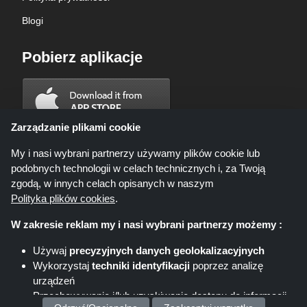
Blogi
Pobierz aplikacje
Zarządzanie plikami cookie
My i nasi wybrani partnerzy używamy plików cookie lub
podobnych technologii w celach technicznych i, za Twoją
zgodą, w innych celach opisanych w naszym
Polityka plików cookies
.
W zakresie reklam my i nasi wybrani partnerzy możemy :
Używaj
precyzyjnych danych geolokalizacyjnych
Wykorzystaj
techniki identyfikacji
poprzez analizę
Shoppingspout.com/pl ani jego personel nie są zaangażowani, gdy
urządzeń
dokonujesz zakupu za pośrednictwem tych linków, Shoppingspout.com/pl
zarabia prowizję wyłącznie za pośrednictwem tych linków/ofert.
Przechowywanie i/lub uzyskiwanie dostępu do informacji
Prawa autorskie © 2026 Shoppingspout. Wszelkie prawa zastrzeżone