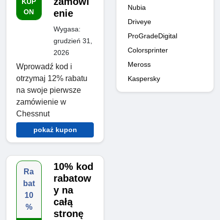
zamówi
KUP
Nubia
ON
enie
Driveye
Wygasa:
ProGradeDigital
grudzień 31,
Colorsprinter
2026
Meross
Wprowadź kod i
otrzymaj 12% rabatu
Kaspersky
na swoje pierwsze
zamówienie w
Chessnut
pokaż kupon
10% kod
Ra
rabatow
bat
y na
10
całą
%
stronę