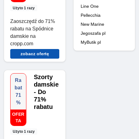
Line One
Użyto 1 razy
Pellecchia
Zaoszczędź do 71%
New Marine
rabatu na Spódnice
Jegoszafa pl
damskie na
MyButik pl
cropp.com
zobacz ofertę
Szorty
Ra
damskie
bat
- Do
71
71%
%
rabatu
OFER
TA
Użyto 1 razy