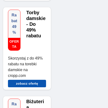
Torby
Ra
damskie
bat
- Do
49
49%
%
rabatu
OFER
TA
Skorzystaj z do 49%
rabatu na torebki
damskie na
cropp.com
zobacz ofertę
Biżuteri
Ra
a