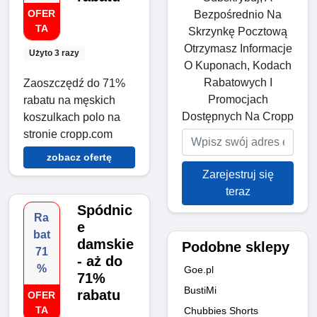
OFER
Bezpośrednio Na
TA
Skrzynkę Pocztową
Otrzymasz Informacje
Użyto 3 razy
O Kuponach, Kodach
Rabatowych I
Zaoszczędź do 71%
Promocjach
rabatu na męskich
Dostępnych Na Cropp
koszulkach polo na
stronie cropp.com
zobacz ofertę
Zarejestruj się
teraz
Spódnic
Ra
e
bat
damskie
Podobne sklepy
71
- aż do
%
Goe.pl
71%
BustiMi
rabatu
OFER
TA
Chubbies Shorts