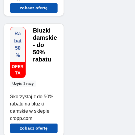
zobacz ofertę
Bluzki
Ra
damskie
bat
- do
50
50%
%
rabatu
OFER
TA
Użyto 1 razy
Skorzystaj z do 50%
rabatu na bluzki
damskie w sklepie
cropp.com
zobacz ofertę