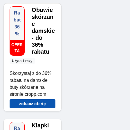
Obuwie
Ra
skórzan
bat
e
36
damskie
%
- do
36%
OFER
TA
rabatu
Użyto 1 razy
Skorzystaj z do 36%
rabatu na damskie
buty skórzane na
stronie cropp.com
zobacz ofertę
Klapki
Ra