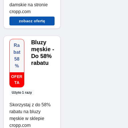
damskie na stronie
cropp.com
zobacz ofertę
Bluzy
Ra
męskie -
bat
Do 58%
58
rabatu
%
OFER
TA
Użyto 1 razy
Skorzystaj z do 58%
rabatu na bluzy
męskie w sklepie
cropp.com