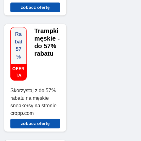
zobacz ofertę
Trampki
Ra
męskie -
bat
do 57%
57
rabatu
%
OFER
TA
Skorzystaj z do 57%
rabatu na męskie
sneakersy na stronie
cropp.com
zobacz ofertę