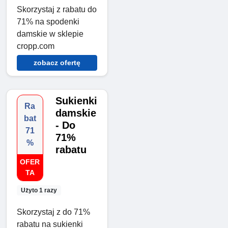
Skorzystaj z rabatu do
71% na spodenki
damskie w sklepie
cropp.com
zobacz ofertę
Sukienki
Ra
damskie
bat
- Do
71
71%
%
rabatu
OFER
TA
Użyto 1 razy
Skorzystaj z do 71%
rabatu na sukienki