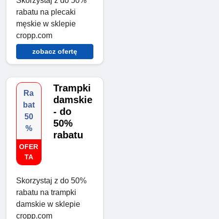
Skorzystaj z do 50%
rabatu na plecaki
męskie w sklepie
cropp.com
zobacz ofertę
Trampki
Ra
damskie
bat
- do
50
50%
%
rabatu
OFER
TA
Skorzystaj z do 50%
rabatu na trampki
damskie w sklepie
cropp.com