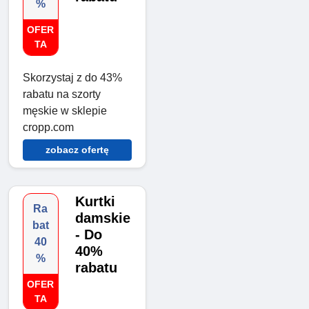
%
OFER
TA
Skorzystaj z do 43%
rabatu na szorty
męskie w sklepie
cropp.com
zobacz ofertę
Kurtki
Ra
damskie
bat
- Do
40
40%
%
rabatu
OFER
TA