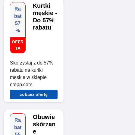
Kurtki
Ra
męskie -
bat
Do 57%
57
rabatu
%
OFER
TA
Skorzystaj z do 57%
rabatu na kurtki
męskie w sklepie
cropp.com
zobacz ofertę
Obuwie
Ra
skórzan
bat
e
55