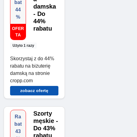
bat
damska
44
- Do
%
44%
rabatu
OFER
TA
Użyto 1 razy
Skorzystaj z do 44%
rabatu na biżuterię
damską na stronie
cropp.com
zobacz ofertę
Szorty
Ra
męskie -
bat
Do 43%
43
rabatu