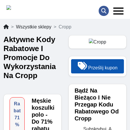
Wszystkie sklepy
Cropp
Aktywne Kody
Rabatowe I
Promocje Do
Wykorzystania
Prześlij kupon
Na Cropp
Bądź Na
Bieżąco I Nie
Męskie
Przegap Kodu
Ra
koszulki
Rabatowego Od
bat
polo -
Cropp
71
Do 71%
%
rabatu
Subskrybuj, A