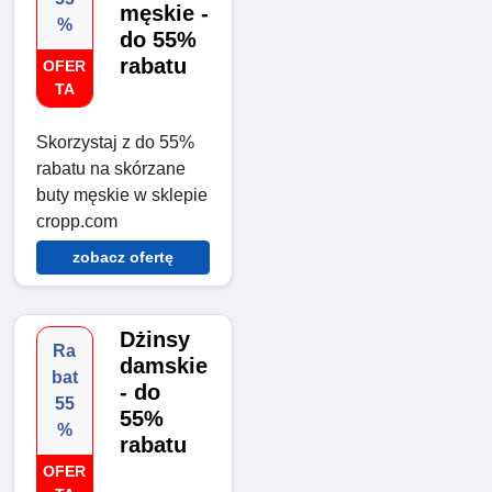
męskie -
%
do 55%
rabatu
OFER
TA
Skorzystaj z do 55%
rabatu na skórzane
buty męskie w sklepie
cropp.com
zobacz ofertę
Dżinsy
Ra
damskie
bat
- do
55
55%
%
rabatu
OFER