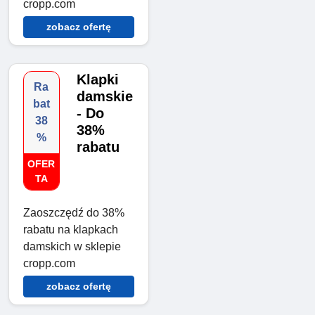
cropp.com
zobacz ofertę
Klapki
Ra
damskie
bat
- Do
38
38%
%
rabatu
OFER
TA
Zaoszczędź do 38%
rabatu na klapkach
damskich w sklepie
cropp.com
zobacz ofertę