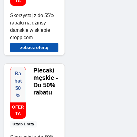
TA
Skorzystaj z do 55%
rabatu na dżinsy
damskie w sklepie
cropp.com
zobacz ofertę
Plecaki
Ra
męskie -
bat
Do 50%
50
rabatu
%
OFER
TA
Użyto 1 razy