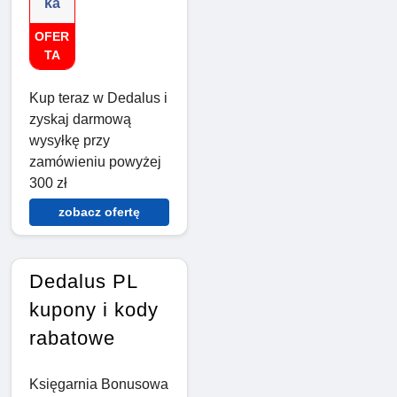
ka
OFER
TA
Kup teraz w Dedalus i
zyskaj darmową
wysyłkę przy
zamówieniu powyżej
300 zł
zobacz ofertę
Dedalus PL
kupony i kody
rabatowe
Księgarnia Bonusowa