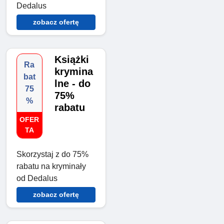
Dedalus
zobacz ofertę
Książki
Ra
krymina
bat
lne - do
75
75%
%
rabatu
OFER
TA
Skorzystaj z do 75%
rabatu na kryminały
od Dedalus
zobacz ofertę