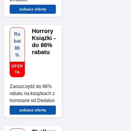
zobacz ofertę
Horrory
Ra
Książki -
bat
do 86%
86
rabatu
%
OFER
TA
Zaoszczędź do 86%
rabatu na książkach z
horrorami od Dedalus
zobacz ofertę