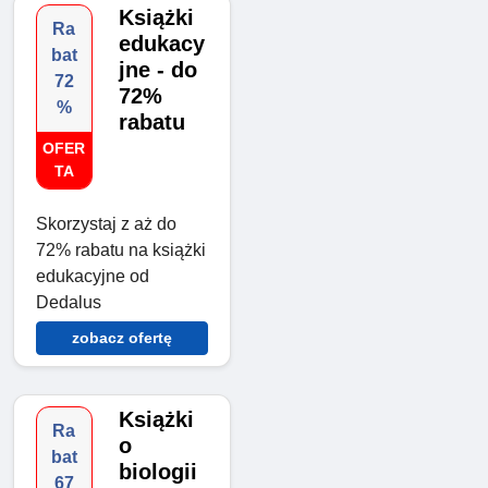
Książki
Ra
edukacy
bat
jne - do
72
72%
%
rabatu
OFER
TA
Skorzystaj z aż do
72% rabatu na książki
edukacyjne od
Dedalus
zobacz ofertę
Książki
Ra
o
bat
biologii
67