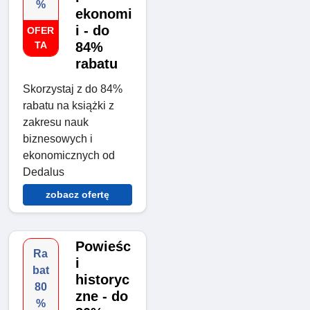
%
ekonomi
i - do
OFER
TA
84%
rabatu
Skorzystaj z do 84%
rabatu na książki z
zakresu nauk
biznesowych i
ekonomicznych od
Dedalus
zobacz ofertę
Powieśc
Ra
i
bat
historyc
80
zne - do
%