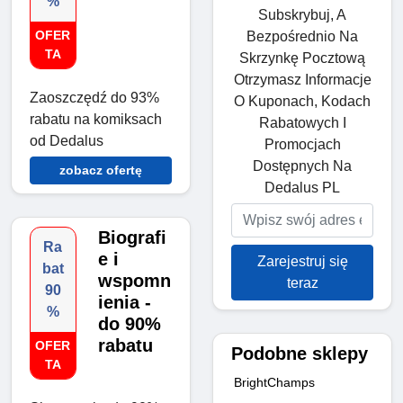
%
Subskrybuj, A
OFER
Bezpośrednio Na
TA
Skrzynkę Pocztową
Otrzymasz Informacje
Zaoszczędź do 93%
O Kuponach, Kodach
rabatu na komiksach
Rabatowych I
od Dedalus
Promocjach
Dostępnych Na
zobacz ofertę
Dedalus PL
Biografi
Ra
e i
Zarejestruj się
bat
wspomn
teraz
90
ienia -
%
do 90%
rabatu
OFER
Podobne sklepy
TA
BrightChamps