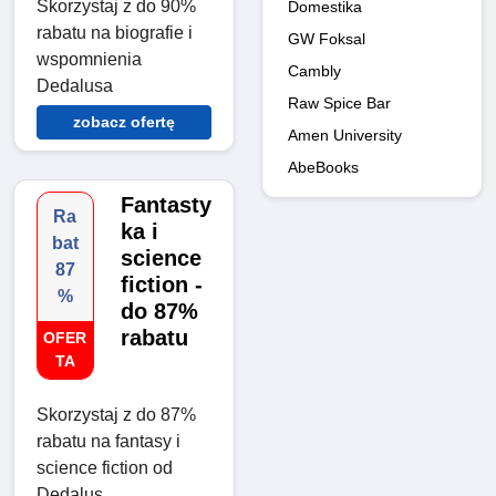
Skorzystaj z do 90%
Domestika
rabatu na biografie i
GW Foksal
wspomnienia
Сambly
Dedalusa
Raw Spice Bar
zobacz ofertę
Amen University
AbeBooks
Fantasty
Ra
ka i
bat
science
87
fiction -
%
do 87%
rabatu
OFER
TA
Skorzystaj z do 87%
rabatu na fantasy i
science fiction od
Dedalus