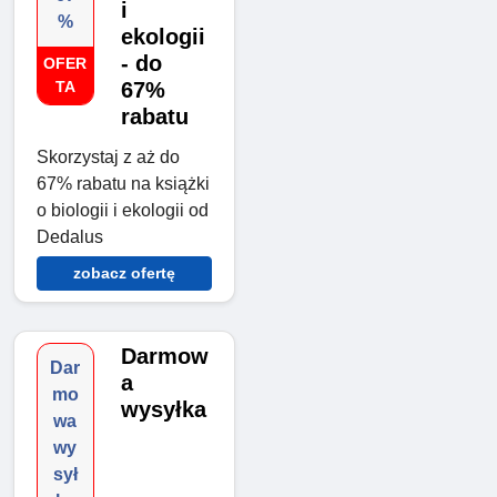
i
%
ekologii
- do
OFER
TA
67%
rabatu
Skorzystaj z aż do
67% rabatu na książki
o biologii i ekologii od
Dedalus
zobacz ofertę
Darmow
Dar
a
mo
wysyłka
wa
wy
sył