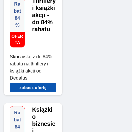
Thrillery
Ra
i książki
bat
akcji -
84
do 84%
%
rabatu
OFER
TA
Skorzystaj z do 84%
rabatu na thrillery i
książki akcji od
Dedalus
zobacz ofertę
Książki
Ra
o
bat
biznesie
84
i