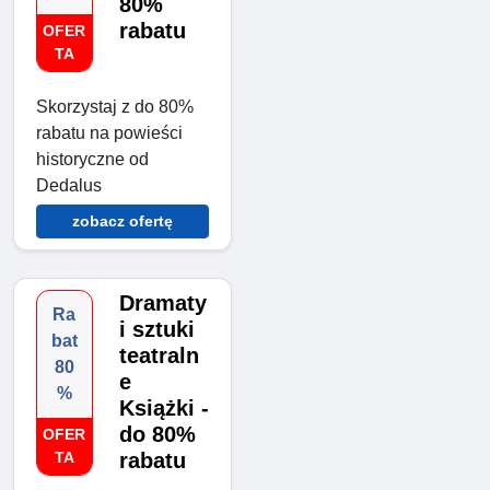
80%
rabatu
OFER
TA
Skorzystaj z do 80%
rabatu na powieści
historyczne od
Dedalus
zobacz ofertę
Dramaty
Ra
i sztuki
bat
teatraln
80
e
%
Książki -
do 80%
OFER
TA
rabatu