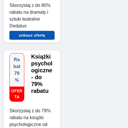
Skorzystaj z do 80%
rabatu na dramaty i
sztuki teatralne
Dedalus
zobacz ofertę
Książki
Ra
psychol
bat
ogiczne
79
- do
%
79%
rabatu
OFER
TA
Skorzystaj z do 79%
rabatu na książki
psychologiczne od