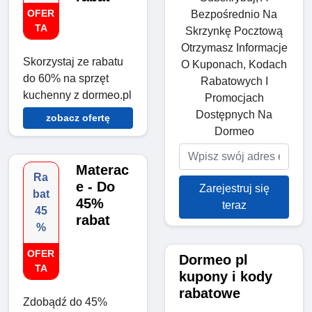
OFER
Bezpośrednio Na
TA
Skrzynkę Pocztową
Otrzymasz Informacje
Skorzystaj ze rabatu
O Kuponach, Kodach
do 60% na sprzęt
Rabatowych I
kuchenny z dormeo.pl
Promocjach
Dostępnych Na
zobacz ofertę
Dormeo
Materac
Ra
e - Do
Zarejestruj się
bat
45%
teraz
45
rabat
%
OFER
Dormeo pl
TA
kupony i kody
rabatowe
Zdobądź do 45%