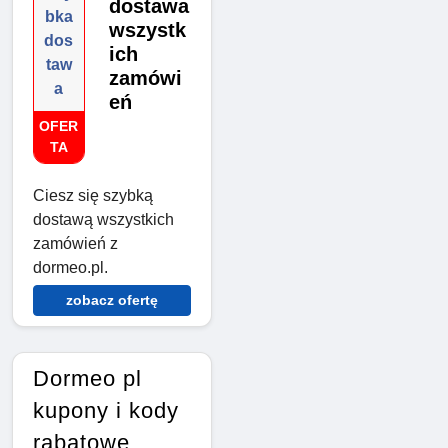
dostawa
bka
wszystk
dos
ich
taw
zamówi
a
eń
OFER
TA
Ciesz się szybką
dostawą wszystkich
zamówień z
dormeo.pl.
zobacz ofertę
Dormeo pl
kupony i kody
rabatowe