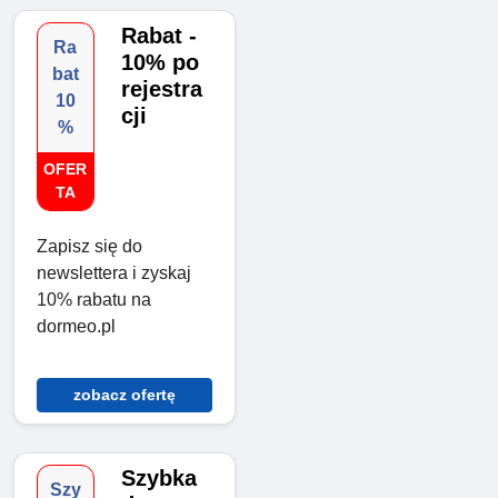
Rabat -
Ra
10% po
bat
rejestra
10
cji
%
OFER
TA
Zapisz się do
newslettera i zyskaj
10% rabatu na
dormeo.pl
zobacz ofertę
Szybka
Szy