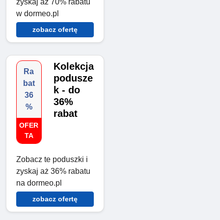
zyskaj aż 70% rabatu
w dormeo.pl
zobacz ofertę
Kolekcja
Ra
podusze
bat
k - do
36
36%
%
rabat
OFER
TA
Zobacz te poduszki i
zyskaj aż 36% rabatu
na dormeo.pl
zobacz ofertę