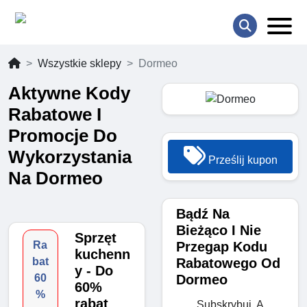
Wszystkie sklepy
Dormeo
Aktywne Kody
Rabatowe I
Promocje Do
Wykorzystania
Prześlij kupon
Na Dormeo
Bądź Na
Bieżąco I Nie
Sprzęt
Przegap Kodu
Ra
kuchenn
Rabatowego Od
bat
y - Do
Dormeo
60
60%
%
rabat
Subskrybuj, A