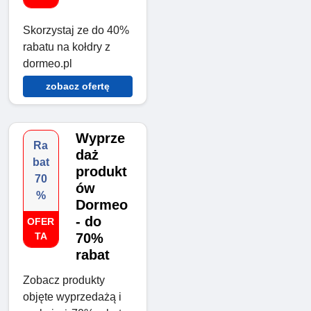
Skorzystaj ze do 40%
rabatu na kołdry z
dormeo.pl
zobacz ofertę
Wyprze
Ra
daż
bat
produkt
70
ów
%
Dormeo
- do
OFER
TA
70%
rabat
Zobacz produkty
objęte wyprzedażą i