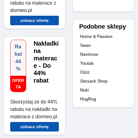
rabatu na materace z
dormeo.pl
zobacz ofertę
Podobne sklepy
Home & Passion
Nakładki
Swan
Ra
na
bat
Navimow
materac
44
Youtab
e - Do
%
Oiziz
44%
rabat
OFER
Sitzsack Shop
TA
Nuki
HugRug
Skorzystaj ze do 44%
rabatu na nakładki na
materace z dormeo.pl
zobacz ofertę