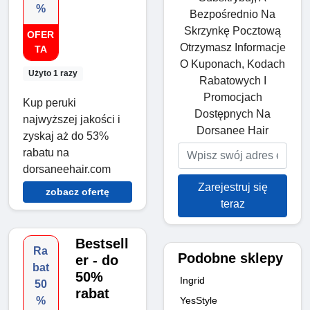
%
Bezpośrednio Na
Skrzynkę Pocztową
OFER
Otrzymasz Informacje
TA
O Kuponach, Kodach
Użyto 1 razy
Rabatowych I
Promocjach
Kup peruki
Dostępnych Na
najwyższej jakości i
Dorsanee Hair
zyskaj aż do 53%
rabatu na
dorsaneehair.com
Zarejestruj się
zobacz ofertę
teraz
Bestsell
Ra
Podobne sklepy
er - do
bat
50%
Ingrid
50
rabat
YesStyle
%