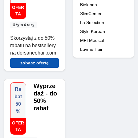
Bielenda
OFER
SlimCenter
TA
La Selection
Użyto 4 razy
Style Korean
Skorzystaj z do 50%
MFI Medical
rabatu na bestsellery
Luvme Hair
na dorsaneehair.com
zobacz ofertę
Wyprze
Ra
daż - do
bat
50%
50
rabat
%
OFER
TA