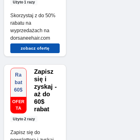
Użyto 1 razy
Skorzystaj z do 50%
rabatu na
wyprzedażach na
dorsaneehair.com
zobacz ofertę
Zapisz
Ra
się i
bat
zyskaj -
60$
aż do
60$
OFER
TA
rabat
Użyto 2 razy
Zapisz się do
newslettera i zyskaj