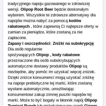
tradycyjnego napoju gazowanego w zdrowszej
wersji,
Olipop Root Beer
będzie doskonałym
wyborem. Wszystkie te zdrowsze alternatywy dla
napojów można nabyć za pomocą
kodów
rabatowych
, które zapewnią Ci najlepsze oferty w
zamian za pieniądze, które zostaną za nie
zapłacone.
Zapasy i oszczędności: Zniżki na subskrypcję
Dla osób regularnie
spożywających
Olipop , kody rabatowe
przeznaczone dla osób subskrybujących
automatyczne dostawy produktów
Olipop
są
niezbędne, aby pomóc im uzyskać więcej zniżek.
Dzięki zniżce konsumenci mogą uzyskać zniżkę
na napoje prebiotyczne tej marki, które zostaną
wysłane automatycznie, umożliwiając
konsumentowi zakup zimnej puszki napojów tej
marki. Może to być bogaty w błonnik napój
Olipop
Tropical Punch
lub niskokaloryczny napój
Ginger