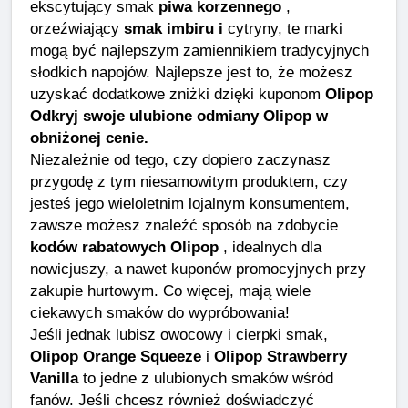
ekscytujący smak
piwa korzennego
,
orzeźwiający
smak imbiru i
cytryny, te marki
mogą być najlepszym zamiennikiem tradycyjnych
słodkich napojów. Najlepsze jest to, że możesz
uzyskać dodatkowe zniżki dzięki kuponom
Olipop
Odkryj swoje ulubione odmiany Olipop w
obniżonej cenie.
Niezależnie od tego, czy dopiero zaczynasz
przygodę z tym niesamowitym produktem, czy
jesteś jego wieloletnim lojalnym konsumentem,
zawsze możesz znaleźć sposób na zdobycie
kodów rabatowych Olipop
, idealnych dla
nowicjuszy, a nawet kuponów promocyjnych przy
zakupie hurtowym. Co więcej, mają wiele
ciekawych smaków do wypróbowania!
Jeśli jednak lubisz owocowy i cierpki smak,
Olipop Orange Squeeze
i
Olipop Strawberry
Vanilla
to jedne z ulubionych smaków wśród
fanów. Jeśli chcesz również doświadczyć