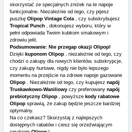
skorzystać ze specjalnych zniżek na te napoje
funkcjonalne. Niezależnie od tego, czy pijesz
puszkę
Olipop Vintage Cola
, czy subskrybujesz
Tropical Punch
, dokonujesz wyboru, który w
pełni odpowiada Twoim kubkom smakowym i
zdrowiu jelit.
Podsumowanie: Nie przegap okazji Olipop!
Dzięki
kuponom Olipop
, niezależnie od tego, czy
chodzi o zakupy dla nowych klientów, subskrypcje,
czy zakupy hurtowe, nigdy nie było lepszego
momentu na przejście na zdrowe napoje gazowane
Olipop
. Niezależnie od tego, czy kupujesz
napój
Truskawkowo-Waniliowy
czy preferowany
napój
prebiotyczny Olipop
, powyższe
kody rabatowe
Olipop
sprawią, że zakup będzie jeszcze bardziej
optymalny.
Na co czekasz? Skorzystaj z najlepszych
dostępnych rabatów i ciesz się orzeźwiającym
smakiem
Olipop
!