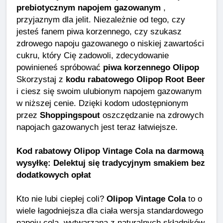
prebiotycznym napojem gazowanym
,
przyjaznym dla jelit. Niezależnie od tego, czy
jesteś fanem piwa korzennego, czy szukasz
zdrowego napoju gazowanego o niskiej zawartości
cukru, który Cię zadowoli, zdecydowanie
powinieneś spróbować
piwa korzennego Olipop
Skorzystaj z
kodu rabatowego Olipop Root Beer
i ciesz się swoim ulubionym napojem gazowanym
w niższej cenie. Dzięki kodom udostępnionym
przez
Shoppingspout
oszczędzanie na zdrowych
napojach gazowanych jest teraz łatwiejsze.
Kod rabatowy Olipop Vintage Cola na darmową
wysyłkę: Delektuj się tradycyjnym smakiem bez
dodatkowych opłat
Kto nie lubi ciepłej coli?
Olipop Vintage Cola
to o
wiele łagodniejsza dla ciała wersja standardowego
napoju cola, wytwarzana z naturalnych składników,