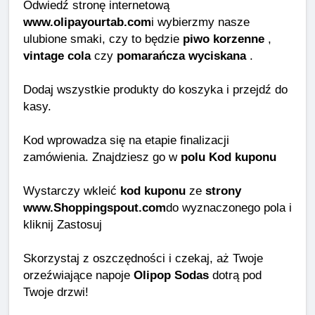
Odwiedź stronę internetową
www.olipayourtab.com
i wybierzmy nasze
ulubione smaki, czy to będzie
piwo korzenne
,
vintage cola
czy
pomarańcza wyciskana
.
Dodaj wszystkie produkty do koszyka i przejdź do
kasy.
Kod wprowadza się na etapie finalizacji
zamówienia. Znajdziesz go w
polu Kod kuponu
Wystarczy wkleić
kod kuponu
ze
strony
www.Shoppingspout.com
do wyznaczonego pola i
kliknij Zastosuj
Skorzystaj z oszczędności i czekaj, aż Twoje
orzeźwiające napoje
Olipop Sodas
dotrą pod
Twoje drzwi!