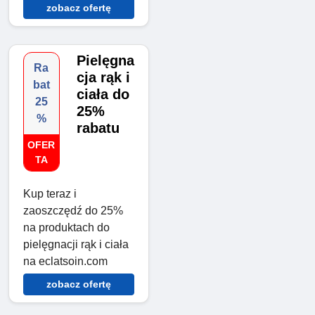
zobacz ofertę
Pielęgna
Ra
cja rąk i
bat
ciała do
25
25%
%
rabatu
OFER
TA
Kup teraz i
zaoszczędź do 25%
na produktach do
pielęgnacji rąk i ciała
na eclatsoin.com
zobacz ofertę