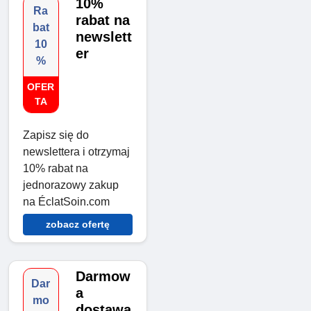
10%
Ra
rabat na
bat
newslett
10
er
%
OFER
TA
Zapisz się do
newslettera i otrzymaj
10% rabat na
jednorazowy zakup
na ÉclatSoin.com
zobacz ofertę
Darmow
Dar
a
mo
dostawa