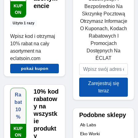
encie
KUP
Bezpośrednio Na
ON
Skrzynkę Pocztową
Otrzymasz Informacje
Użyto 1 razy
O Kuponach, Kodach
Rabatowych I
Wpisz kod i otrzymaj
Promocjach
10% rabat na cały
Dostępnych Na
asortyment na
ÉCLAT
eclatsoin.com
pokaż kupon
Zarejestruj się
teraz
10% kod
Ra
rabatow
bat
y na
10
wszystk
Podobne sklepy
%
ie
Ab Labs
produkt
KUP
Eko Worki
ON
y