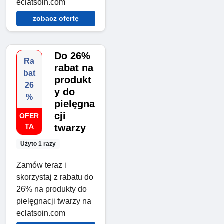
eclatsoin.com
zobacz ofertę
Do 26%
Ra
rabat na
bat
produkt
26
y do
%
pielęgna
cji
OFER
TA
twarzy
Użyto 1 razy
Zamów teraz i
skorzystaj z rabatu do
26% na produkty do
pielęgnacji twarzy na
eclatsoin.com