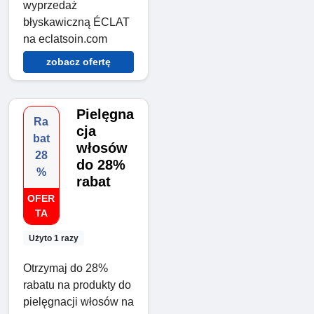
wyprzedaż
błyskawiczną ÉCLAT
na eclatsoin.com
zobacz ofertę
Pielęgna
Ra
cja
bat
włosów
28
do 28%
%
rabat
OFER
TA
Użyto 1 razy
Otrzymaj do 28%
rabatu na produkty do
pielęgnacji włosów na