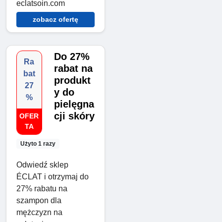
eclatsoin.com
zobacz ofertę
Do 27%
Ra
rabat na
bat
produkt
27
y do
%
pielęgna
cji skóry
OFER
TA
Użyto 1 razy
Odwiedź sklep
ÉCLAT i otrzymaj do
27% rabatu na
szampon dla
mężczyzn na