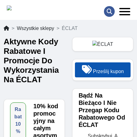
Wszystkie sklepy
ÉCLAT
Aktywne Kody
Rabatowe I
Promocje Do
Wykorzystania
Prześlij kupon
Na ÉCLAT
Bądź Na
Bieżąco I Nie
10% kod
Przegap Kodu
Ra
promoc
Rabatowego Od
bat
yjny na
ÉCLAT
10
całym
%
asortym
Subskrybuj, A