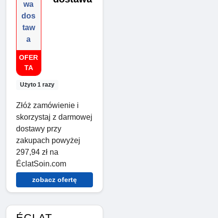
wa
dos
taw
a
OFER
TA
Użyto 1 razy
Złóż zamówienie i
skorzystaj z darmowej
dostawy przy
zakupach powyżej
297,94 zł na
ÉclatSoin.com
zobacz ofertę
ÉCLAT