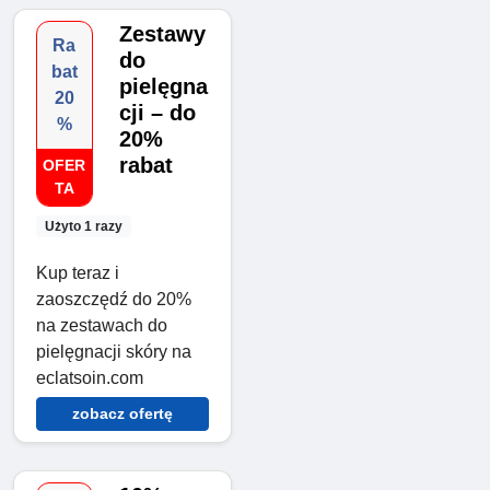
Zestawy
Ra
do
bat
pielęgna
20
cji – do
%
20%
rabat
OFER
TA
Użyto 1 razy
Kup teraz i
zaoszczędź do 20%
na zestawach do
pielęgnacji skóry na
eclatsoin.com
zobacz ofertę