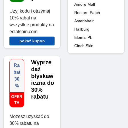
Amore Mall
Użyj kodu i otrzymaj
Restore Patch
10% rabat na
Asteriahair
wszystkie produkty na
Hallburg
eclatsoin.com
Elemis PL
pokaż kupon
Cinch Skin
Wyprze
Ra
daż
bat
błyskaw
30
iczna do
%
30%
rabatu
OFER
TA
Możesz uzyskać do
30% rabatu na