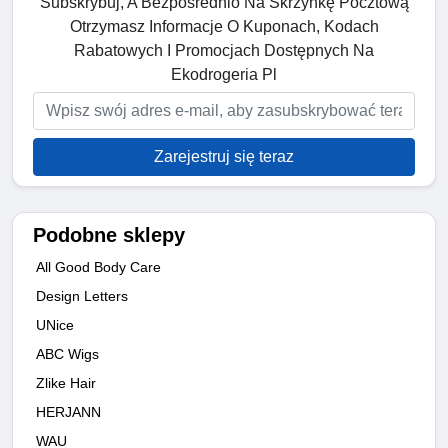
Subskrybuj, A Bezpośrednio Na Skrzynkę Pocztową
Otrzymasz Informacje O Kuponach, Kodach
Rabatowych I Promocjach Dostępnych Na
Ekodrogeria Pl
Zarejestruj się teraz
Podobne sklepy
All Good Body Care
Design Letters
UNice
ABC Wigs
Zlike Hair
HERJANN
WAU