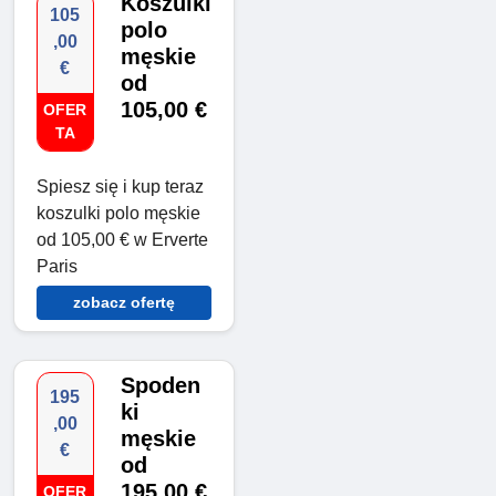
Koszulki
105
polo
,00
męskie
€
od
105,00 €
OFER
TA
Spiesz się i kup teraz
koszulki polo męskie
od 105,00 € w Erverte
Paris
zobacz ofertę
Spoden
195
ki
,00
męskie
€
od
195,00 €
OFER