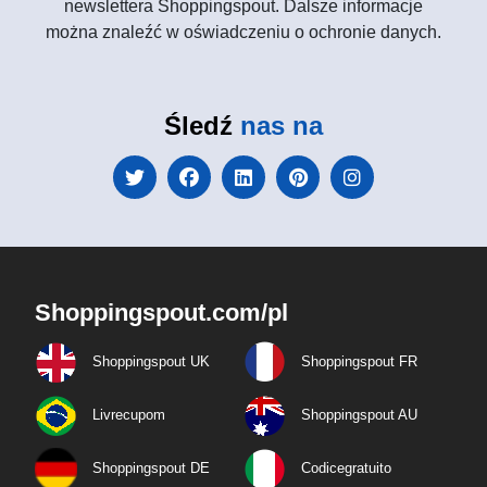
newslettera Shoppingspout. Dalsze informacje
można znaleźć w oświadczeniu o ochronie danych.
Śledź
nas na
Shoppingspout.com/pl
Shoppingspout UK
Shoppingspout FR
Livrecupom
Shoppingspout AU
Shoppingspout DE
Codicegratuito