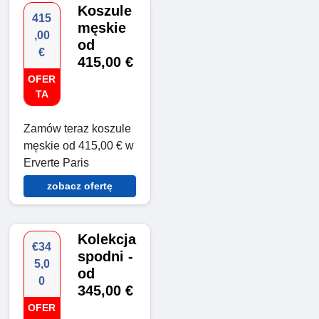
Koszule
415
męskie
,00
od
€
415,00 €
OFER
TA
Zamów teraz koszule
męskie od 415,00 € w
Erverte Paris
zobacz ofertę
Kolekcja
€34
spodni -
5,0
od
0
345,00 €
OFER