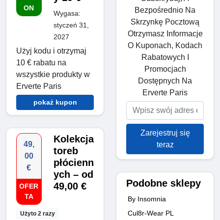
ON
Bezpośrednio Na
Wygasa:
Skrzynkę Pocztową
styczeń 31,
Otrzymasz Informacje
2027
O Kuponach, Kodach
Użyj kodu i otrzymaj
Rabatowych I
10 € rabatu na
Promocjach
wszystkie produkty w
Dostępnych Na
Erverte Paris
Erverte Paris
pokaż kupon
Zarejestruj się
Kolekcja
49,
teraz
toreb
00
płócienn
€
ych – od
Podobne sklepy
49,00 €
OFER
TA
By Insomnia
Cul8r-Wear PL
Użyto 2 razy