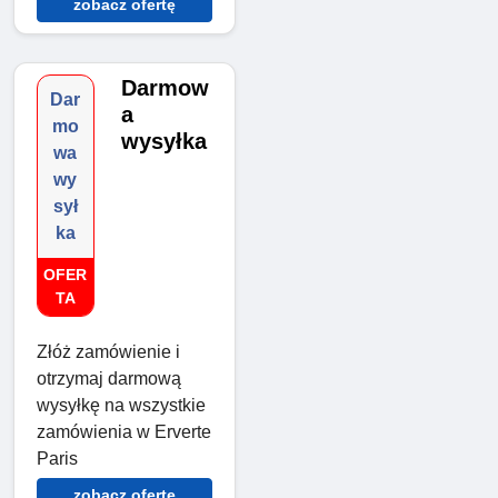
zobacz ofertę
Darmow
Dar
a
mo
wysyłka
wa
wy
sył
ka
OFER
TA
Złóż zamówienie i
otrzymaj darmową
wysyłkę na wszystkie
zamówienia w Erverte
Paris
zobacz ofertę