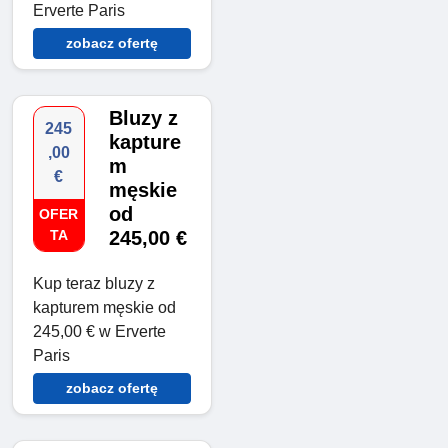
Erverte Paris
zobacz ofertę
Bluzy z
245
kapture
,00
m
€
męskie
od
OFER
TA
245,00 €
Kup teraz bluzy z
kapturem męskie od
245,00 € w Erverte
Paris
zobacz ofertę