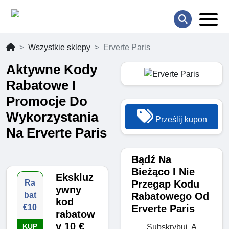
Wszystkie sklepy
Erverte Paris
Aktywne Kody
Rabatowe I
Promocje Do
Wykorzystania
Prześlij kupon
Na Erverte Paris
Bądź Na
Bieżąco I Nie
Ekskluz
Przegap Kodu
Ra
ywny
Rabatowego Od
bat
kod
Erverte Paris
€10
rabatow
y 10 €
KUP
Subskrybuj, A