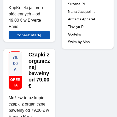
Suzana PL
KupKolekcja toreb
Nana Jacqueline
płóciennych – od
Artifacts Apparel
49,00 € w Erverte
Paris
Tiavllya PL
Gorteks
zobacz ofertę
Swim by Alba
Czapki z
79,
organicz
00
nej
€
bawełny
od 79,00
OFER
TA
€
Możesz teraz kupić
czapki z organicznej
bawełny od 79,00 € w
Erverte Paris