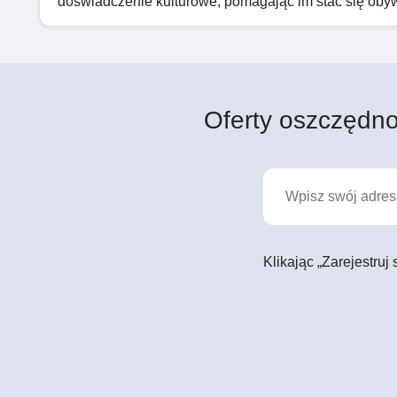
doświadczenie kulturowe, pomagając im stać się oby
Oferty oszczędno
Klikając „Zarejestruj