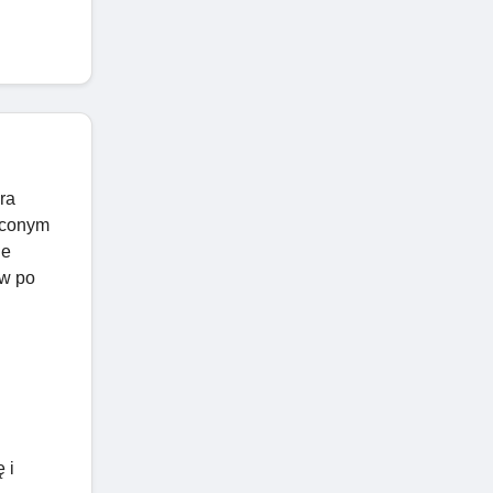
óra
liconym
le
ów po
 i