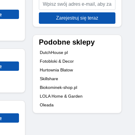
ę
Zarejestruj się teraz
Podobne sklepy
DutchHouse pl
Fotobloki & Decor
ę
Hurtownia Blatow
Skillshare
Biokominek-shop.pl
LOLA Home & Garden
Oleada
ę