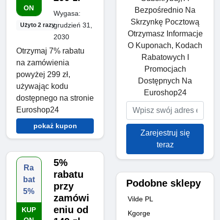
ON
Bezpośrednio Na
Wygasa:
Skrzynkę Pocztową
grudzień 31,
Użyto 2 razy
Otrzymasz Informacje
2030
O Kuponach, Kodach
Otrzymaj 7% rabatu
Rabatowych I
na zamówienia
Promocjach
powyżej 299 zł,
Dostępnych Na
używając kodu
Euroshop24
dostępnego na stronie
Euroshop24
pokaż kupon
Zarejestruj się
teraz
5%
Ra
rabatu
bat
Podobne sklepy
przy
5%
zamówi
Vilde PL
eniu od
KUP
Kgorge