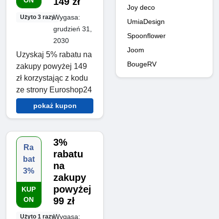
ON
149 zł
Joy deco
Wygasa:
Użyto 3 razy
UmiaDesign
grudzień 31,
Spoonflower
2030
Joom
Uzyskaj 5% rabatu na
BougeRV
zakupy powyżej 149
zł korzystając z kodu
ze strony Euroshop24
pokaż kupon
3%
Ra
rabatu
bat
na
3%
zakupy
powyżej
KUP
ON
99 zł
Wygasa:
Użyto 1 razy