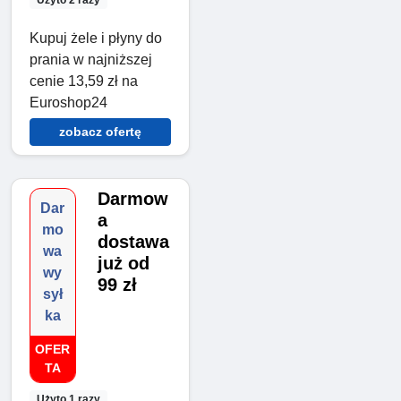
Kupuj żele i płyny do
prania w najniższej
cenie 13,59 zł na
Euroshop24
zobacz ofertę
Darmow
Dar
a
mo
dostawa
wa
już od
wy
99 zł
sył
ka
OFER
TA
Użyto 1 razy