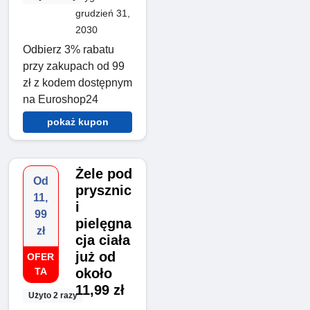
grudzień 31,
2030
Odbierz 3% rabatu
przy zakupach od 99
zł z kodem dostępnym
na Euroshop24
pokaż kupon
Żele pod
Od
prysznic
11,
i
99
pielęgna
zł
cja ciała
już od
OFER
TA
około
11,99 zł
Użyto 2 razy