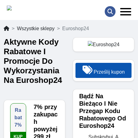
Wszystkie sklepy
Euroshop24
Aktywne Kody
Rabatowe I
Promocje Do
Wykorzystania
Prześlij kupon
Na Euroshop24
Bądź Na
Bieżąco I Nie
7% przy
Przegap Kodu
Ra
zakupac
Rabatowego Od
bat
h
Euroshop24
7%
powyżej
299 zł
KUP
Subskrybuj, A