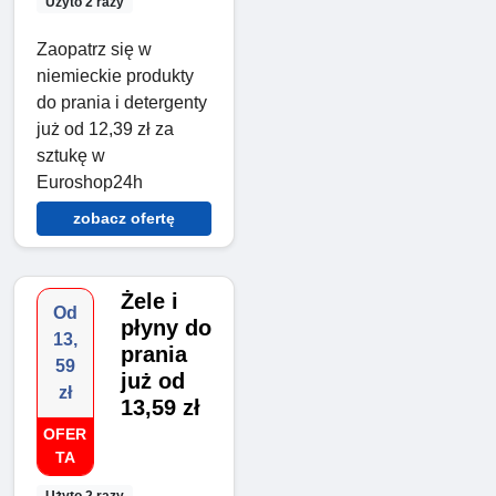
Użyto 2 razy
Zaopatrz się w
niemieckie produkty
do prania i detergenty
już od 12,39 zł za
sztukę w
Euroshop24h
zobacz ofertę
Żele i
Od
płyny do
13,
prania
59
już od
zł
13,59 zł
OFER
TA
Użyto 2 razy