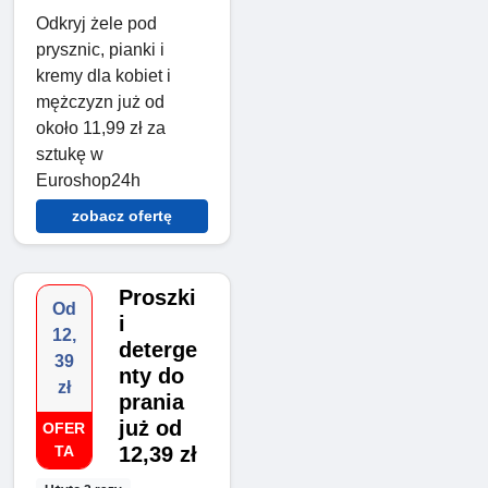
Odkryj żele pod
prysznic, pianki i
kremy dla kobiet i
mężczyzn już od
około 11,99 zł za
sztukę w
Euroshop24h
zobacz ofertę
Proszki
Od
i
12,
deterge
39
nty do
zł
prania
już od
OFER
TA
12,39 zł