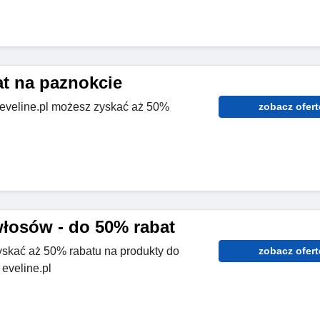
at na paznokcie
e eveline.pl możesz zyskać aż 50%
zobacz ofert
włosów - do 50% rabat
yskać aż 50% rabatu na produkty do
zobacz ofert
eveline.pl