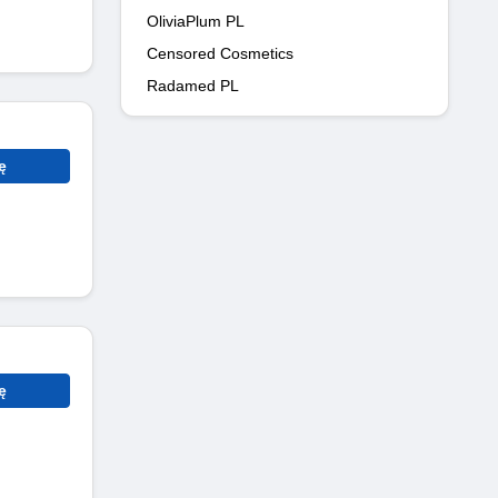
OliviaPlum PL
Censored Cosmetics
Radamed PL
ę
ę