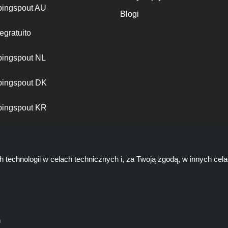
ingspout AU
Blogi
egratuito
ingspout NL
ingspout DK
ingspout KR
ingspout PT
h technologii w celach technicznych i, za Twoją zgodą, w innych ce
ń