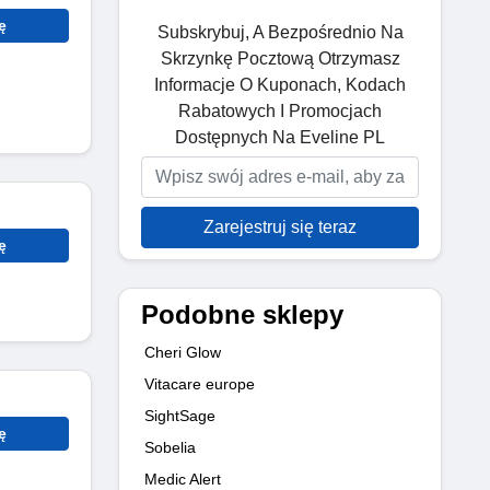
ę
Subskrybuj, A Bezpośrednio Na
Skrzynkę Pocztową Otrzymasz
Informacje O Kuponach, Kodach
Rabatowych I Promocjach
Dostępnych Na Eveline PL
Zarejestruj się teraz
ę
Podobne sklepy
Cheri Glow
Vitacare europe
SightSage
ę
Sobelia
Medic Alert