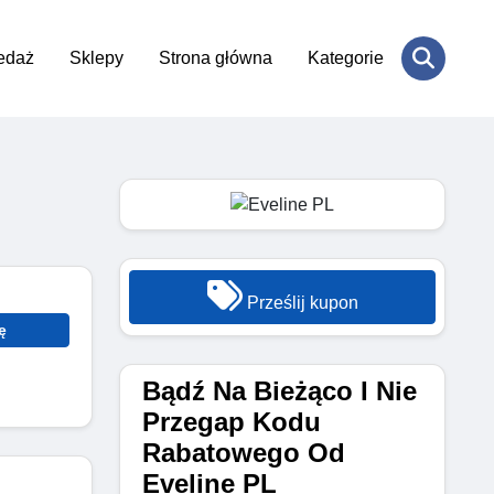
edaż
Sklepy
Strona główna
Kategorie
Prześlij kupon
ę
Bądź Na Bieżąco I Nie
Przegap Kodu
Rabatowego Od
Eveline PL