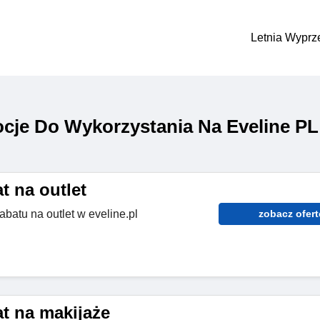
Letnia Wyprz
cje Do Wykorzystania Na Eveline PL
t na outlet
abatu na outlet w eveline.pl
zobacz ofert
t na makijaże