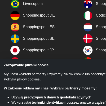
Livrecupom
Shopp
Shoppingspout DE
Codic
Shoppingspout ES
Shopp
Shoppingspout SE
Shopp
Shoppingspout JP
Shopp
Shoppingspout TR
Shopp
Zarządzanie plikami cookie
Shoppingspout NO
My i nasi wybrani partnerzy używamy plików cookie lub podobnyc
Polityka plików cookies
.
W zakresie reklam my i nasi wybrani partnerzy możemy :
Używaj
precyzyjnych danych geolokalizacyjnych
Wykorzystaj
techniki identyfikacji
poprzez analizę urządze