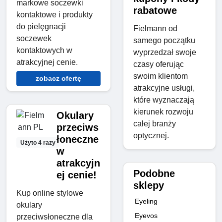
markowe soczewki
rabatowe
kontaktowe i produkty
do pielęgnacji
Fielmann od
soczewek
samego początku
kontaktowych w
wyprzedzał swoje
atrakcyjnej cenie.
czasy oferując
swoim klientom
zobacz ofertę
atrakcyjne usługi,
które wyznaczają
kierunek rozwoju
Okulary
całej branży
przeciws
optycznej.
łoneczne
Użyto 4 razy
w
atrakcyjn
Podobne
ej cenie!
sklepy
Kup online stylowe
Eyeling
okulary
Eyevos
przeciwsłoneczne dla