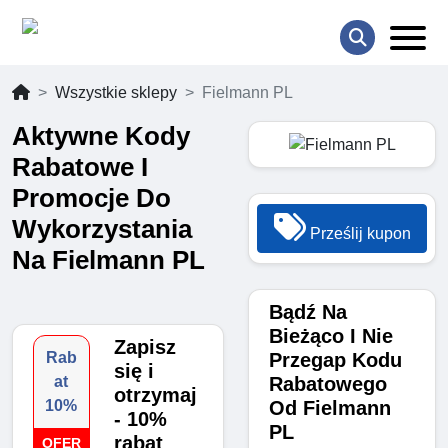
Wszystkie sklepy
Fielmann PL
Aktywne Kody
Rabatowe I
Promocje Do
Wykorzystania
Prześlij kupon
Na Fielmann PL
Bądź Na
Bieżąco I Nie
Zapisz
Przegap Kodu
Rab
się i
Rabatowego
at
otrzymaj
Od Fielmann
10%
- 10%
PL
rabat
OFER