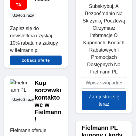
TA
Subskrybuj, A
Bezpośrednio Na
Użyto 2 razy
Skrzynkę Pocztową
Otrzymasz
Zapisz się do
Informacje O
newslettera i zyskaj
Kuponach, Kodach
10% rabatu na zakupy
Rabatowych I
w fielmann.pl
Promocjach
zobacz ofertę
Dostępnych Na
Fielmann PL
Kup
soczewki
Zarejestruj się
kontakto
Użyto 2 razy
teraz
we w
Fielmann
!
Fielmann PL
Fielmann oferuje
kupony i kody