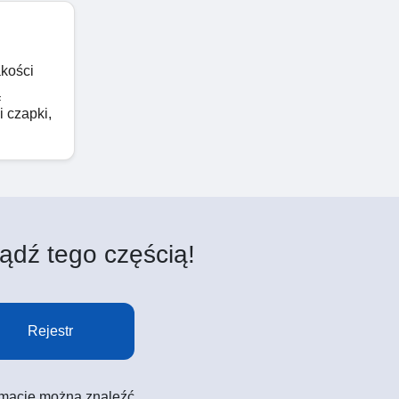
akości
ą
i czapki,
ądź tego częścią!
Rejestr
formacje można znaleźć