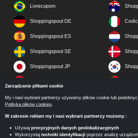
Livrecupom
Shopp
Shoppingspout DE
Codic
Shoppingspout ES
Shopp
Shoppingspout SE
Shopp
Shoppingspout JP
Shopp
Shoppingspout TR
Shopp
Zarządzanie plikami cookie
Shoppingspout NO
My i nasi wybrani partnerzy używamy plików cookie lub podobnyc
Polityka plików cookies
.
W zakresie reklam my i nasi wybrani partnerzy możemy :
Używaj
precyzyjnych danych geolokalizacyjnych
Wykorzystaj
techniki identyfikacji
poprzez analizę urządze