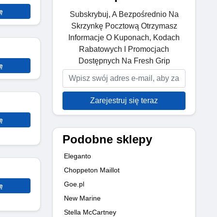
ę
Subskrybuj, A Bezpośrednio Na
Skrzynkę Pocztową Otrzymasz
Informacje O Kuponach, Kodach
Rabatowych I Promocjach
Dostępnych Na Fresh Grip
ę
Zarejestruj się teraz
ę
Podobne sklepy
Eleganto
Choppeton Maillot
Goe.pl
ę
New Marine
Stella McCartney