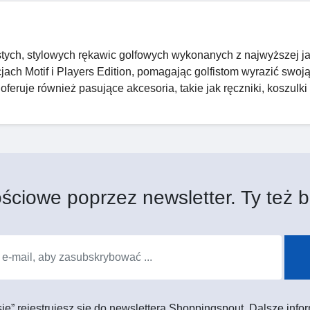
stych, stylowych rękawic golfowych wykonanych z najwyższej j
jach Motif i Players Edition, pomagając golfistom wyrazić swoj
ruje również pasujące akcesoria, takie jak ręczniki, koszulki 
ściowe poprzez newsletter. Ty też b
 się” rejestrujesz się do newslettera Shoppingspout. Dalsze in