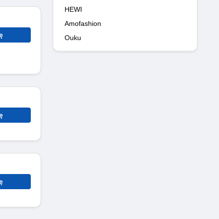
HEWI
Amofashion
ę
Ouku
ę
ę