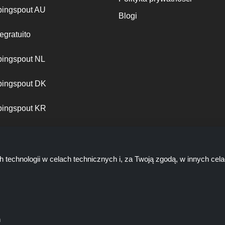
ingspout AU
Blogi
egratuito
ingspout NL
ingspout DK
ingspout KR
ingspout PT
h technologii w celach technicznych i, za Twoją zgodą, w innych ce
ń