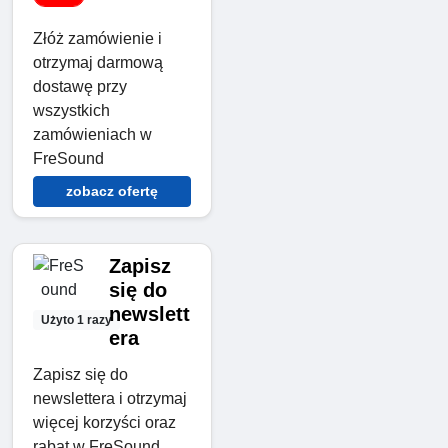
Złóż zamówienie i
otrzymaj darmową
dostawę przy
wszystkich
zamówieniach w
FreSound
zobacz ofertę
Zapisz
się do
newslett
Użyto 1 razy
era
Zapisz się do
newslettera i otrzymaj
więcej korzyści oraz
rabat w FreSound