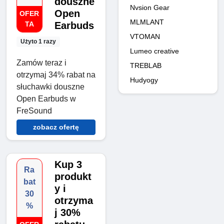
douszne
Nvsion Gear
Open
OFER
MLMLANT
TA
Earbuds
VTOMAN
Użyto 1 razy
Lumeo creative
Zamów teraz i
TREBLAB
otrzymaj 34% rabat na
Hudyogy
słuchawki douszne
Open Earbuds w
FreSound
zobacz ofertę
Kup 3
Ra
produkt
bat
y i
30
otrzyma
%
j 30%