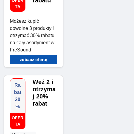
rabatu
OFER
TA
Możesz kupić
dowolne 3 produkty i
otrzymać 30% rabatu
na cały asortyment w
FreSound
zobacz ofertę
Weź 2 i
Ra
otrzyma
bat
j 20%
20
rabat
%
OFER
TA