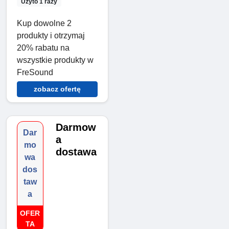
Użyto 1 razy
Kup dowolne 2
produkty i otrzymaj
20% rabatu na
wszystkie produkty w
FreSound
zobacz ofertę
Darmow
Dar
a
mo
dostawa
wa
dos
taw
a
OFER
TA