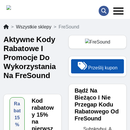
Wszystkie sklepy
FreSound
Aktywne Kody
Rabatowe I
Promocje Do
Wykorzystania
Prześlij kupon
Na FreSound
Bądź Na
Bieżąco I Nie
Kod
Przegap Kodu
Ra
rabatow
Rabatowego Od
bat
y 15%
FreSound
15
na
%
pierwsz
Subskrybuj, A