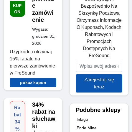
e
KUP
Bezpośrednio Na
ON
zamówi
Skrzynkę Pocztową
enie
Otrzymasz Informacje
O Kuponach, Kodach
Wygasa:
Rabatowych I
grudzień 31,
Promocjach
2026
Dostępnych Na
Użyj kodu i otrzymaj
FreSound
15% rabatu na
pierwsze zamówienie
w FreSound
Zarejestruj się
pokaż kupon
teraz
34%
Ra
Podobne sklepy
rabat na
bat
słuchaw
Inlago
34
ki
Ende Mine
%