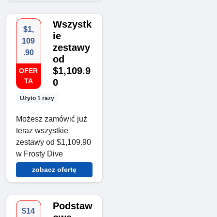
Wszystk
$1,
ie
109
zestawy
.90
od
$1,109.9
OFER
TA
0
Użyto 1 razy
Możesz zamówić już
teraz wszystkie
zestawy od $1,109.90
w Frosty Dive
zobacz ofertę
Podstaw
$14