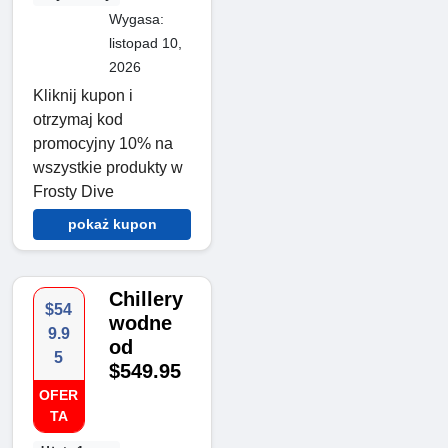
Wygasa:
listopad 10,
2026
Kliknij kupon i
otrzymaj kod
promocyjny 10% na
wszystkie produkty w
Frosty Dive
pokaż kupon
Chillery
$54
wodne
9.9
od
5
$549.95
OFER
TA