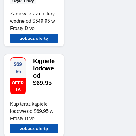
Użyto 1 razy
Zamów teraz chillery
wodne od $549.95 w
Frosty Dive
zobacz ofertę
Kąpiele
$69
lodowe
.95
od
$69.95
OFER
TA
Kup teraz kąpiele
lodowe od $69.95 w
Frosty Dive
zobacz ofertę