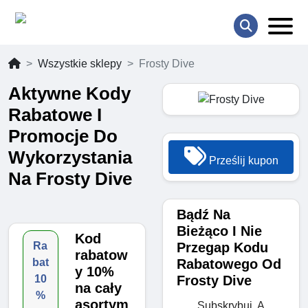
Wszystkie sklepy
Frosty Dive
Aktywne Kody
Rabatowe I
Promocje Do
Wykorzystania
Prześlij kupon
Na Frosty Dive
Bądź Na
Bieżąco I Nie
Kod
Przegap Kodu
Ra
rabatow
Rabatowego Od
bat
y 10%
Frosty Dive
10
na cały
%
asortym
Subskrybuj, A