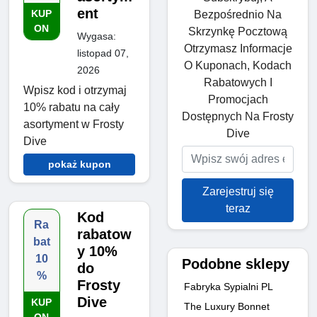
ent
KUP
Bezpośrednio Na
ON
Skrzynkę Pocztową
Wygasa:
Otrzymasz Informacje
listopad 07,
O Kuponach, Kodach
2026
Rabatowych I
Wpisz kod i otrzymaj
Promocjach
10% rabatu na cały
Dostępnych Na Frosty
asortyment w Frosty
Dive
Dive
pokaż kupon
Zarejestruj się
teraz
Kod
Ra
rabatow
bat
y 10%
10
Podobne sklepy
do
%
Frosty
Fabryka Sypialni PL
Dive
KUP
The Luxury Bonnet