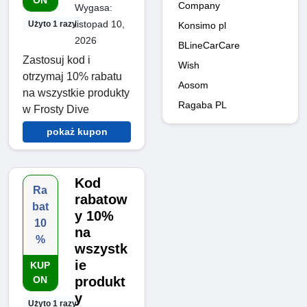
ON
Company
Wygasa:
listopad 10,
Użyto 1 razy
Konsimo pl
2026
BLineCarCare
Zastosuj kod i
Wish
otrzymaj 10% rabatu
Aosom
na wszystkie produkty
Ragaba PL
w Frosty Dive
pokaż kupon
Kod
Ra
rabatow
bat
y 10%
10
na
%
wszystk
ie
KUP
ON
produkt
y
Użyto 1 razy