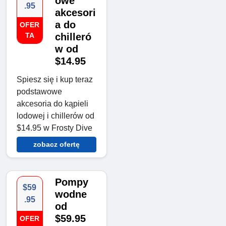
owe
.95
akcesori
a do
OFER
TA
chilleró
w od
$14.95
Spiesz się i kup teraz
podstawowe
akcesoria do kąpieli
lodowej i chillerów od
$14.95 w Frosty Dive
zobacz ofertę
Pompy
$59
wodne
.95
od
$59.95
OFER