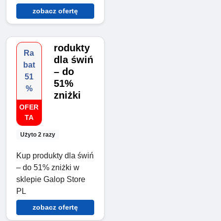
zobacz ofertę
rodukty
Ra
dla świń
bat
– do
51
51%
%
zniżki
OFER
TA
Użyto 2 razy
Kup produkty dla świń
– do 51% zniżki w
sklepie Galop Store
PL
zobacz ofertę