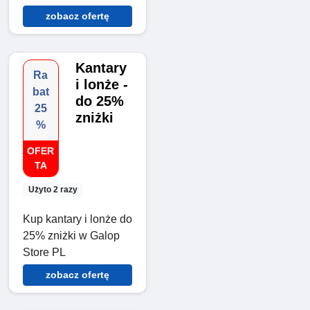
zobacz ofertę
Kantary
Ra
i lonże -
bat
do 25%
25
zniżki
%
OFER
TA
Użyto 2 razy
Kup kantary i lonże do
25% zniżki w Galop
Store PL
zobacz ofertę