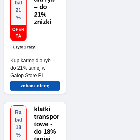
bat
– do
21
21%
%
zniżki
OFER
TA
Użyto 1 razy
Kup karmę dla ryb –
do 21% taniej w
Galop Store PL
zobacz ofertę
klatki
Ra
transpor
bat
towe -
18
do 18%
%
taniej