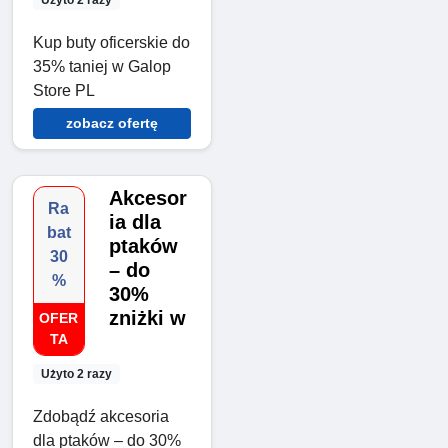
Kup buty oficerskie do
35% taniej w Galop
Store PL
zobacz ofertę
Akcesor
Ra
ia dla
bat
ptaków
30
– do
%
30%
zniżki w
OFER
TA
Użyto 2 razy
Zdobądź akcesoria
dla ptaków – do 30%