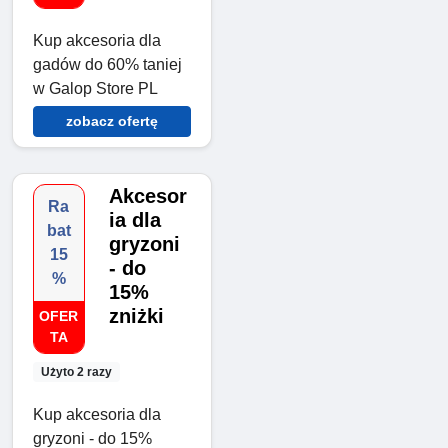
Kup akcesoria dla
gadów do 60% taniej
w Galop Store PL
zobacz ofertę
Akcesor
Ra
ia dla
bat
gryzoni
15
- do
%
15%
zniżki
OFER
TA
Użyto 2 razy
Kup akcesoria dla
gryzoni - do 15%