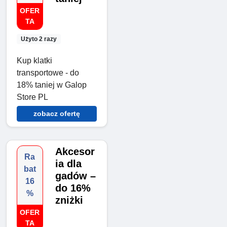
OFER
TA
Użyto 2 razy
Kup klatki
transportowe - do
18% taniej w Galop
Store PL
zobacz ofertę
Akcesor
Ra
ia dla
bat
gadów –
16
do 16%
%
zniżki
OFER
TA