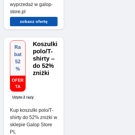
wyprzedaż w galop-
store.pl
zobacz ofertę
Koszulki
Ra
polo/T-
bat
shirty –
52
do 52%
%
zniżki
OFER
TA
Użyto 2 razy
Kup koszulki polo/T-
shirty do 52% zniżki w
sklepie Galop Store
PL