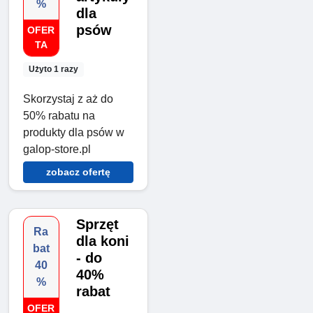
%
dla
psów
OFER
TA
Użyto 1 razy
Skorzystaj z aż do
50% rabatu na
produkty dla psów w
galop-store.pl
zobacz ofertę
Sprzęt
Ra
dla koni
bat
- do
40
40%
%
rabat
OFER