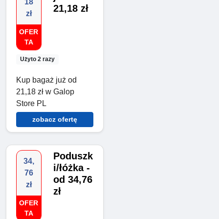
18
21,18 zł
zł
OFER
TA
Użyto 2 razy
Kup bagaż już od
21,18 zł w Galop
Store PL
zobacz ofertę
Poduszk
34,
i/łóżka -
76
od 34,76
zł
zł
OFER
TA