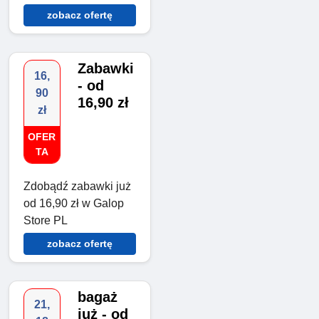
zobacz ofertę
Zabawki
16,
- od
90
16,90 zł
zł
OFER
TA
Zdobądź zabawki już
od 16,90 zł w Galop
Store PL
zobacz ofertę
bagaż
21,
już - od