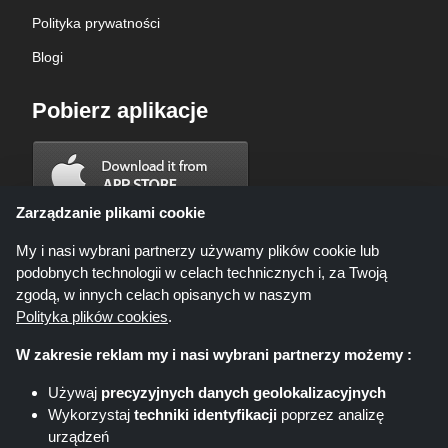
Polityka prywatności
Blogi
Pobierz aplikacje
Zarządzanie plikami cookie
My i nasi wybrani partnerzy używamy plików cookie lub
podobnych technologii w celach technicznych i, za Twoją
zgodą, w innych celach opisanych w naszym
Polityka plików cookies
.
W zakresie reklam my i nasi wybrani partnerzy możemy :
Używaj
precyzyjnych danych geolokalizacyjnych
Wykorzystaj
techniki identyfikacji
poprzez analizę
Shoppingspout.com/pl ani jego personel nie są zaangażowani, gdy
urządzeń
dokonujesz zakupu za pośrednictwem tych linków, Shoppingspout.com/pl