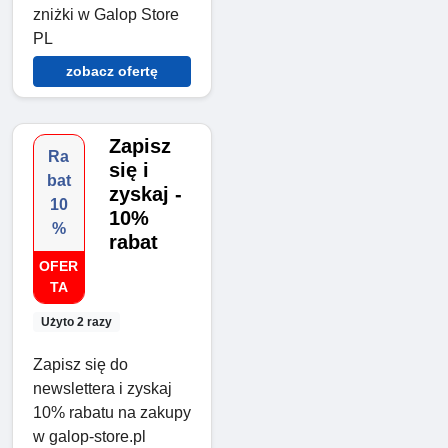
zniżki w Galop Store
PL
zobacz ofertę
Zapisz
Ra
się i
bat
zyskaj -
10
10%
%
rabat
OFER
TA
Użyto 2 razy
Zapisz się do
newslettera i zyskaj
10% rabatu na zakupy
w galop-store.pl