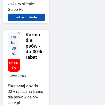
zniżki w sklepie
Galop PL
zobacz ofertę
Karma
Ra
dla
bat
psów -
30
do 30%
%
rabat
OFER
TA
Użyto 1 razy
Skorzystaj z aż do
30% rabatu na karmę
dla psów w galop-
store.pl