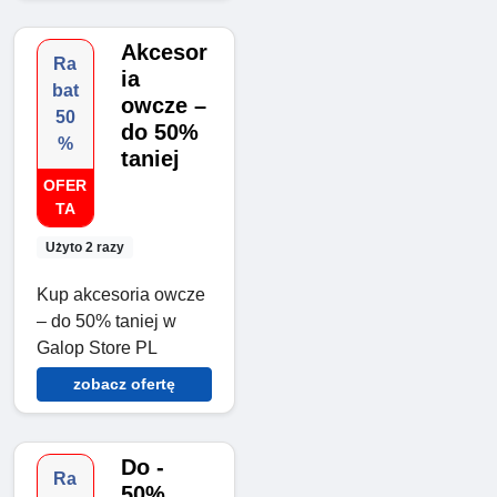
Akcesor
Ra
ia
bat
owcze –
50
do 50%
%
taniej
OFER
TA
Użyto 2 razy
Kup akcesoria owcze
– do 50% taniej w
Galop Store PL
zobacz ofertę
Do -
Ra
50%