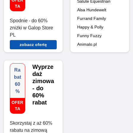
OFER
Salute Equestrian
TA
Alsa Hundewelt
Furrand Family
Spodnie - do 60%
Happy & Polly
zniżki w Galop Store
PL
Funny Fuzzy
Animalo.pl
zobacz ofertę
Wyprze
Ra
daż
bat
zimowa
60
- do
%
60%
rabat
OFER
TA
Skorzystaj z aż 60%
rabatu na zimową