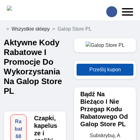
Wszystkie sklepy
Galop Store PL
Aktywne Kody
Rabatowe I
Promocje Do
Prześlij kupon
Wykorzystania
Na Galop Store
PL
Bądź Na
Bieżąco I Nie
Przegap Kodu
Rabatowego Od
Czapki,
Ra
Galop Store PL
kapelus
bat
ze i
Subskrybuj, A
68