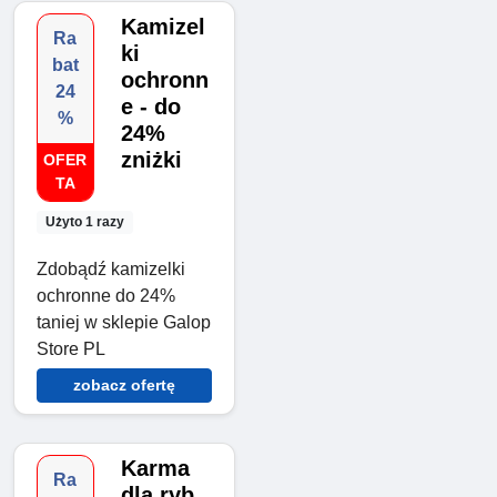
Kamizel
Ra
ki
bat
ochronn
24
e - do
%
24%
zniżki
OFER
TA
Użyto 1 razy
Zdobądź kamizelki
ochronne do 24%
taniej w sklepie Galop
Store PL
zobacz ofertę
Karma
Ra
dla ryb