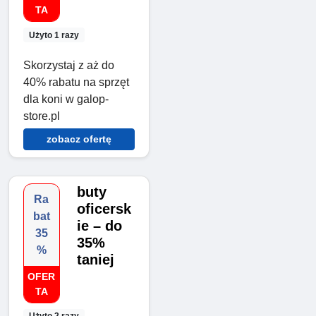
TA
Użyto 1 razy
Skorzystaj z aż do
40% rabatu na sprzęt
dla koni w galop-
store.pl
zobacz ofertę
buty
Ra
oficersk
bat
ie – do
35
35%
%
taniej
OFER
TA
Użyto 2 razy