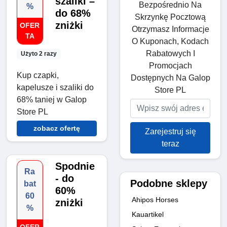
szaliki –
Bezpośrednio Na
%
do 68%
Skrzynkę Pocztową
zniżki
OFER
Otrzymasz Informacje
TA
O Kuponach, Kodach
Rabatowych I
Użyto 2 razy
Promocjach
Kup czapki,
Dostępnych Na Galop
kapelusze i szaliki do
Store PL
68% taniej w Galop
Store PL
zobacz ofertę
Zarejestruj się
teraz
Spodnie
Ra
- do
Podobne sklepy
bat
60%
60
Ahipos Horses
zniżki
%
Kauartikel