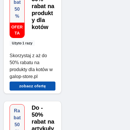
bat
rabat na
50
produkt
%
y dla
kotów
OFER
TA
Użyto 1 razy
Skorzystaj z aż do
50% rabatu na
produkty dla kotów w
galop-store.pl
zobacz ofertę
Do -
Ra
50%
bat
rabat na
50
artykuły