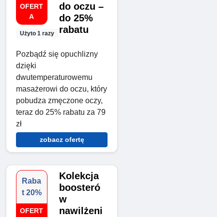
do oczu –
OFERT
A
do 25%
rabatu
Użyto 1 razy
Pozbądź się opuchlizny
dzięki
dwutemperaturowemu
masażerowi do oczu, który
pobudza zmęczone oczy,
teraz do 25% rabatu za 79
zł
zobacz ofertę
Kolekcja
Raba
boosteró
t 20%
w
nawilżeni
OFERT