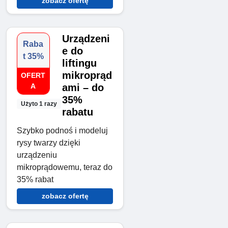
zobacz ofertę
Urządzeni
Raba
e do
t 35%
liftingu
mikroprąd
OFERT
A
ami – do
35%
Użyto 1 razy
rabatu
Szybko podnoś i modeluj
rysy twarzy dzięki
urządzeniu
mikroprądowemu, teraz do
35% rabat
zobacz ofertę