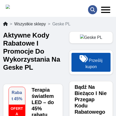
Wszystkie sklepy
Geske PL
Aktywne Kody
Rabatowe I
Promocje Do
Wykorzystania Na
Prześlij
Geske PL
kupon
Bądź Na
Terapia
Bieżąco I Nie
Raba
światłem
Przegap
t 45%
LED – do
Kodu
45%
OFERT
Rabatowego
A
rabatu