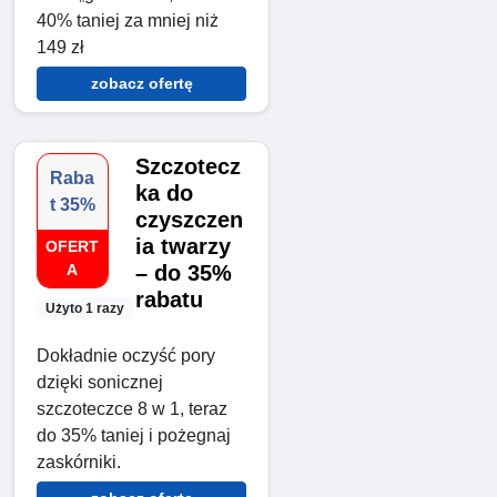
40% taniej za mniej niż
149 zł
zobacz ofertę
Szczotecz
Raba
ka do
t 35%
czyszczen
ia twarzy
OFERT
A
– do 35%
rabatu
Użyto 1 razy
Dokładnie oczyść pory
dzięki sonicznej
szczoteczce 8 w 1, teraz
do 35% taniej i pożegnaj
zaskórniki.