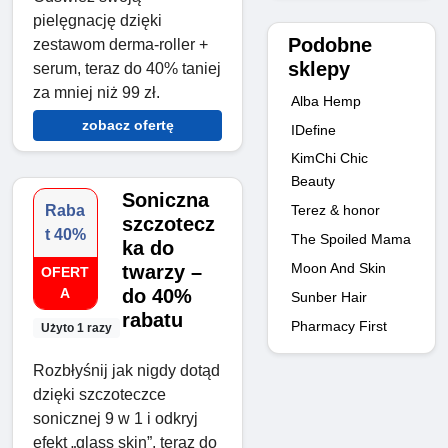
pielęgnację dzięki
Podobne
zestawom derma-roller +
sklepy
serum, teraz do 40% taniej
za mniej niż 99 zł.
Alba Hemp
zobacz ofertę
IDefine
KimChi Chic
Beauty
Soniczna
Raba
Terez & honor
szczotecz
t 40%
The Spoiled Mama
ka do
Moon And Skin
twarzy –
OFERT
A
do 40%
Sunber Hair
rabatu
Pharmacy First
Użyto 1 razy
Rozbłyśnij jak nigdy dotąd
dzięki szczoteczce
sonicznej 9 w 1 i odkryj
efekt „glass skin”, teraz do