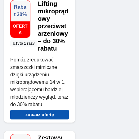
Lifting
Raba
mikroprąd
t 30%
owy
przeciwst
OFERT
A
arzeniowy
– do 30%
Użyto 1 razy
rabatu
Pomóż zredukować
zmarszczki mimiczne
dzięki urządzeniu
mikroprądowemu 14 w 1,
wspierającemu bardziej
młodzieńczy wygląd, teraz
do 30% rabatu
zobacz ofertę
Zestawy