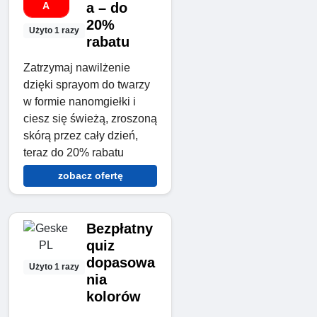
A
a – do
20%
Użyto 1 razy
rabatu
Zatrzymaj nawilżenie
dzięki sprayom do twarzy
w formie nanomgiełki i
ciesz się świeżą, zroszoną
skórą przez cały dzień,
teraz do 20% rabatu
zobacz ofertę
Bezpłatny
quiz
dopasowa
Użyto 1 razy
nia
kolorów