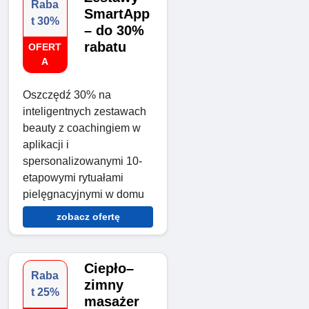
Raba
SmartApp
t 30%
– do 30%
rabatu
OFERT
A
Oszczędź 30% na
inteligentnych zestawach
beauty z coachingiem w
aplikacji i
spersonalizowanymi 10-
etapowymi rytuałami
pielęgnacyjnymi w domu
zobacz ofertę
Ciepło–
Raba
zimny
t 25%
masażer