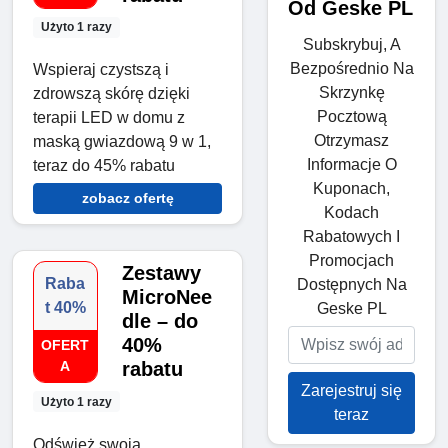
Od Geske PL
Użyto 1 razy
Subskrybuj, A
Bezpośrednio Na
Wspieraj czystszą i
Skrzynkę
zdrowszą skórę dzięki
Pocztową
terapii LED w domu z
Otrzymasz
maską gwiazdową 9 w 1,
Informacje O
teraz do 45% rabatu
Kuponach,
zobacz ofertę
Kodach
Rabatowych I
Promocjach
Zestawy
Raba
Dostępnych Na
MicroNee
t 40%
Geske PL
dle – do
40%
OFERT
A
rabatu
Zarejestruj się
Użyto 1 razy
teraz
Odśwież swoją