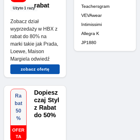
rabat
Teachersgram
Użyto 1 razy
VEVAwear
Zobacz dział
Intimissimi
wyprzedaży w HBX z
Allegra K
rabat do 80% na
JP1880
marki takie jak Prada,
Loewe, Maison
Margiela odwiedź
zobacz ofertę
Dopiesz
Ra
czaj Styl
bat
z Rabat
50
do 50%
%
OFER
TA