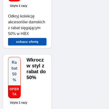
Użyto 1 razy
Odkryj kolekcję
akcesoriów damskich
z rabat sięgającym
50% w HBX
zobacz ofertę
Wkrocz
Ra
w styl z
bat
rabat do
50
50%
%
OFER
TA
Użyto 1 razy