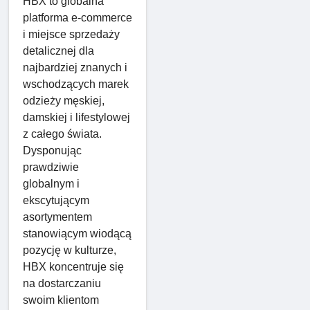
HBX to globalna
platforma e-commerce
i miejsce sprzedaży
detalicznej dla
najbardziej znanych i
wschodzących marek
odzieży męskiej,
damskiej i lifestylowej
z całego świata.
Dysponując
prawdziwie
globalnym i
ekscytującym
asortymentem
stanowiącym wiodącą
pozycję w kulturze,
HBX koncentruje się
na dostarczaniu
swoim klientom