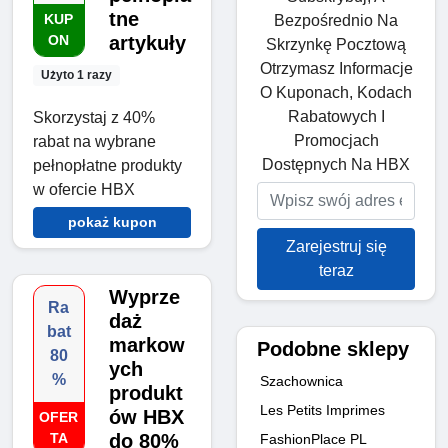
tne
KUP
Bezpośrednio Na
ON
artykuły
Skrzynkę Pocztową
Otrzymasz Informacje
Użyto 1 razy
O Kuponach, Kodach
Rabatowych I
Skorzystaj z 40%
Promocjach
rabat na wybrane
Dostępnych Na HBX
pełnopłatne produkty
w ofercie HBX
pokaż kupon
Zarejestruj się
teraz
Wyprze
Ra
daż
bat
markow
Podobne sklepy
80
ych
%
Szachownica
produkt
Les Petits Imprimes
ów HBX
OFER
TA
do 80%
FashionPlace PL