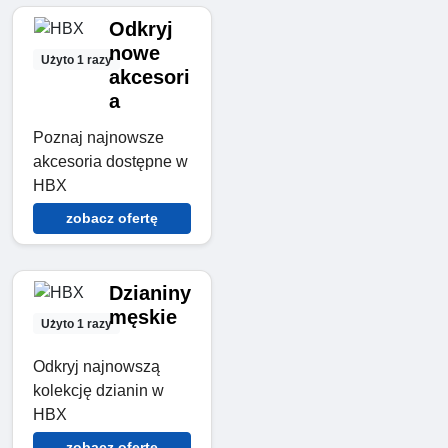
Odkryj
nowe
Użyto 1 razy
akcesori
a
Poznaj najnowsze
akcesoria dostępne w
HBX
zobacz ofertę
Dzianiny
męskie
Użyto 1 razy
Odkryj najnowszą
kolekcję dzianin w
HBX
zobacz ofertę