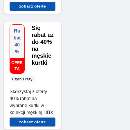
zobacz ofertę
Się
Ra
rabat aż
bat
do 40%
40
na
%
męskie
kurtki
OFER
TA
Użyto 1 razy
Skorzystaj z oferty
40% rabat na
wybrane kurtki w
kolekcji męskiej HBX
zobacz ofertę