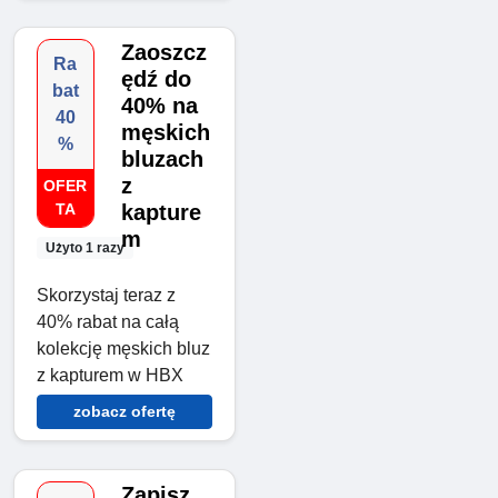
Zaoszcz
Ra
ędź do
bat
40% na
40
męskich
%
bluzach
z
OFER
TA
kapture
m
Użyto 1 razy
Skorzystaj teraz z
40% rabat na całą
kolekcję męskich bluz
z kapturem w HBX
zobacz ofertę
Zapisz