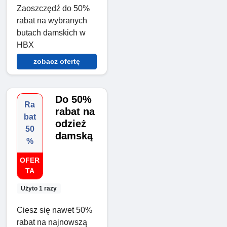
Zaoszczędź do 50%
rabat na wybranych
butach damskich w
HBX
zobacz ofertę
Do 50%
Ra
rabat na
bat
odzież
50
damską
%
OFER
TA
Użyto 1 razy
Ciesz się nawet 50%
rabat na najnowszą