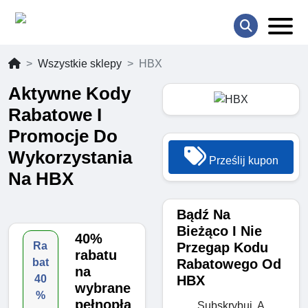
Wszystkie sklepy
HBX
Aktywne Kody
Rabatowe I
Promocje Do
Wykorzystania
Prześlij kupon
Na HBX
Bądź Na
Bieżąco I Nie
40%
Przegap Kodu
Ra
rabatu
Rabatowego Od
bat
na
HBX
40
wybrane
%
pełnopła
Subskrybuj, A