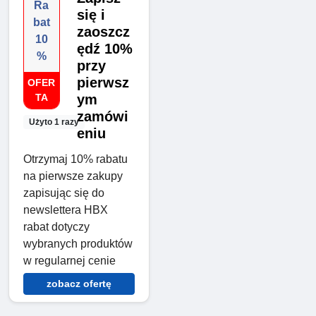
Ra
się i
bat
zaoszcz
10
ędź 10%
%
przy
pierwsz
OFER
TA
ym
zamówi
Użyto 1 razy
eniu
Otrzymaj 10% rabatu
na pierwsze zakupy
zapisując się do
newslettera HBX
rabat dotyczy
wybranych produktów
w regularnej cenie
zobacz ofertę