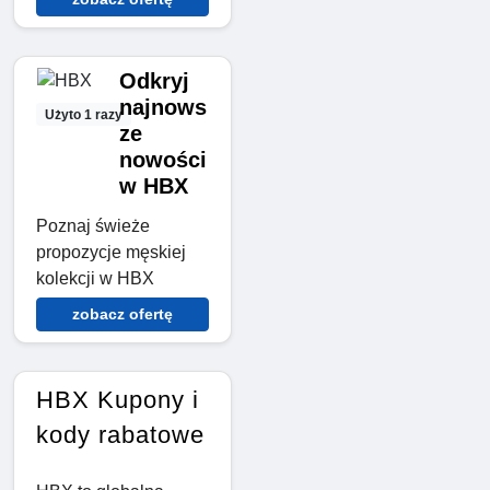
Odkryj
najnows
Użyto 1 razy
ze
nowości
w HBX
Poznaj świeże
propozycje męskiej
kolekcji w HBX
zobacz ofertę
HBX Kupony i
kody rabatowe