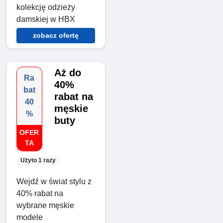
kolekcję odzieży
damskiej w HBX
zobacz ofertę
Aż do
Ra
40%
bat
rabat na
40
męskie
%
buty
OFER
TA
Użyto 1 razy
Wejdź w świat stylu z
40% rabat na
wybrane męskie
modele