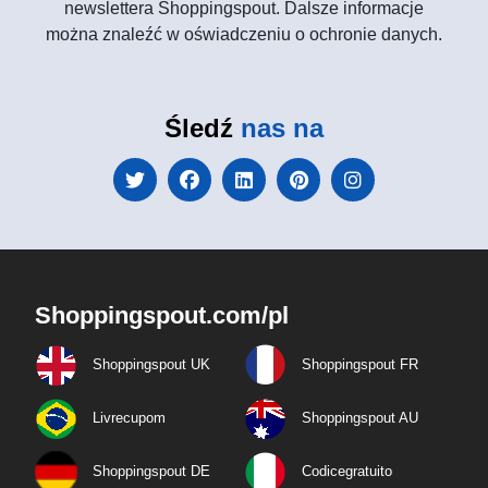
newslettera Shoppingspout. Dalsze informacje
można znaleźć w oświadczeniu o ochronie danych.
Śledź
nas na
Shoppingspout.com/pl
Shoppingspout UK
Shoppingspout FR
Livrecupom
Shoppingspout AU
Shoppingspout DE
Codicegratuito