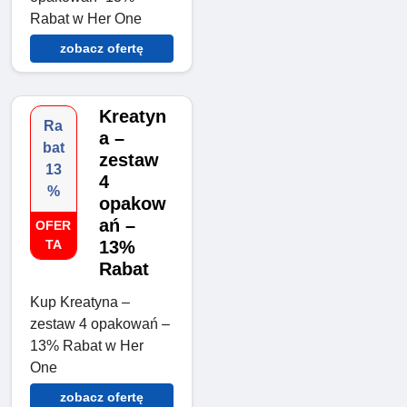
Rabat w Her One
zobacz ofertę
Kreatyn
Ra
a –
bat
zestaw
13
4
%
opakow
ań –
OFER
TA
13%
Rabat
Kup Kreatyna –
zestaw 4 opakowań –
13% Rabat w Her
One
zobacz ofertę