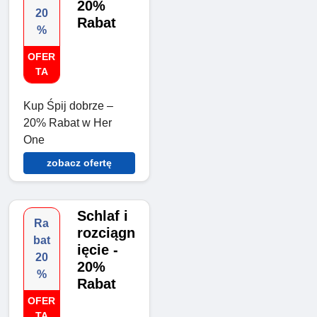
20%
20
Rabat
%
OFER
TA
Kup Śpij dobrze –
20% Rabat w Her
One
zobacz ofertę
Schlaf i
Ra
rozciągn
bat
ięcie -
20
20%
%
Rabat
OFER
TA