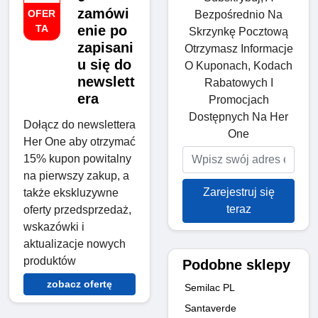
zamówi
OFER
Bezpośrednio Na
TA
enie po
Skrzynkę Pocztową
zapisani
Otrzymasz Informacje
u się do
O Kuponach, Kodach
newslett
Rabatowych I
era
Promocjach
Dostępnych Na Her
Dołącz do newslettera
One
Her One aby otrzymać
15% kupon powitalny
na pierwszy zakup, a
Zarejestruj się
także ekskluzywne
teraz
oferty przedsprzedaż,
wskazówki i
aktualizacje nowych
produktów
Podobne sklepy
zobacz ofertę
Semilac PL
Santaverde