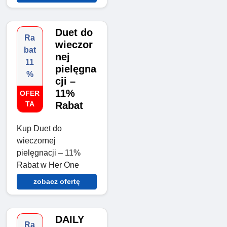
Duet do
Ra
wieczor
bat
nej
11
pielęgna
%
cji –
11%
OFER
TA
Rabat
Kup Duet do
wieczornej
pielęgnacji – 11%
Rabat w Her One
zobacz ofertę
DAILY
Ra