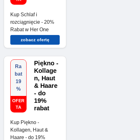
Kup Schlaf i
rozciągnięcie - 20%
Rabat w Her One
zobacz ofertę
Piękno -
Ra
Kollage
bat
n, Haut
19
& Haare
%
- do
19%
OFER
TA
rabat
Kup Piękno -
Kollagen, Haut &
Haare - do 19%