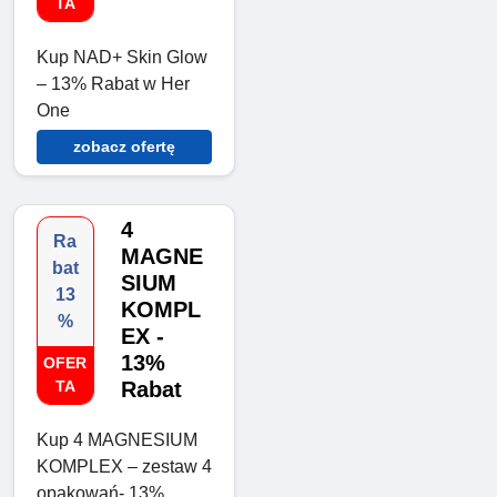
TA
Kup NAD+ Skin Glow
– 13% Rabat w Her
One
zobacz ofertę
4
Ra
MAGNE
bat
SIUM
13
KOMPL
%
EX -
13%
OFER
TA
Rabat
Kup 4 MAGNESIUM
KOMPLEX – zestaw 4
opakowań- 13%