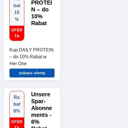
PROTEI
bat
N – do
10
10%
%
Rabat
OFER
TA
Kup DAILY PROTEIN
– do 10% Rabat w
Her One
zobacz ofertę
Unsere
Ra
Spar-
bat
Abonne
6%
ments -
6%
OFER
TA