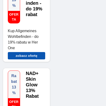
inden -
%
do 19%
rabat
OFER
TA
Kup Allgemeines
Wohlbefinden - do
19% rabatu w Her
One
zobacz ofertę
NAD+
Ra
Skin
bat
Glow
13
13%
%
Rabat
OFER