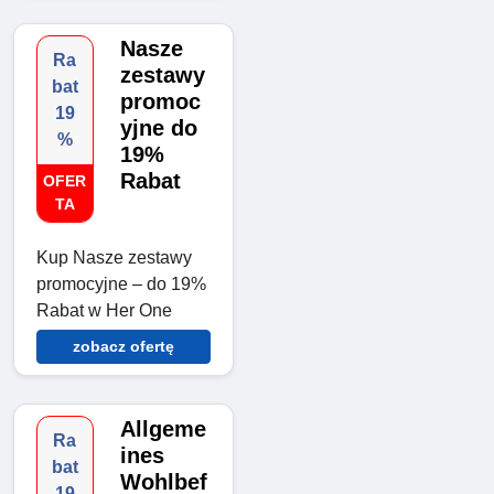
Nasze
Ra
zestawy
bat
promoc
19
yjne do
%
19%
Rabat
OFER
TA
Kup Nasze zestawy
promocyjne – do 19%
Rabat w Her One
zobacz ofertę
Allgeme
Ra
ines
bat
Wohlbef
19