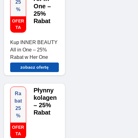
25
One –
%
25%
Rabat
OFER
TA
Kup INNER BEAUTY
All in One – 25%
Rabat w Her One
zobacz ofertę
Płynny
Ra
kolagen
bat
– 25%
25
Rabat
%
OFER
TA