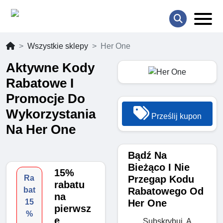
Wszystkie sklepy
Her One
Aktywne Kody
Rabatowe I
Promocje Do
Wykorzystania
Prześlij kupon
Na Her One
Bądź Na
Bieżąco I Nie
15%
Przegap Kodu
Ra
rabatu
Rabatowego Od
bat
na
Her One
15
pierwsz
%
e
Subskrybuj, A