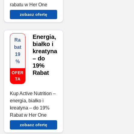
rabatu w Her One
zobacz ofertę
Energia,
Ra
białko i
bat
kreatyna
19
– do
%
19%
Rabat
OFER
TA
Kup Active Nutrition –
energia, białko i
kreatyna – do 19%
Rabat w Her One
zobacz ofertę