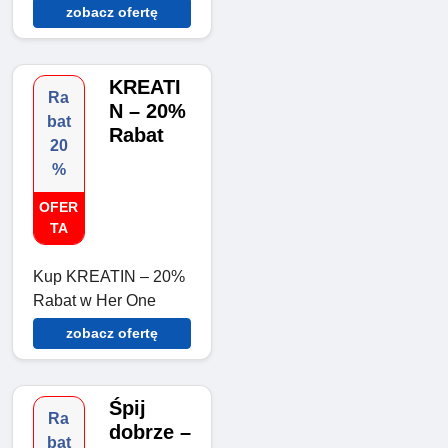
zobacz ofertę
KREATI
Ra
N – 20%
bat
Rabat
20
%
OFER
TA
Kup KREATIN – 20%
Rabat w Her One
zobacz ofertę
Śpij
Ra
dobrze –
bat