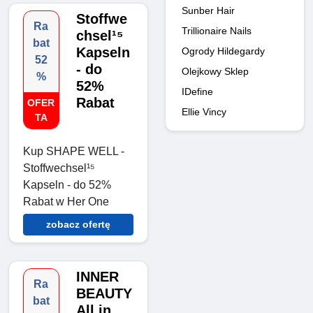
Sunber Hair
Stoffwe
Ra
Trillionaire Nails
chsel¹⁵
bat
Kapseln
Ogrody Hildegardy
52
- do
Olejkowy Sklep
%
52%
IDefine
Rabat
OFER
Ellie Vincy
TA
Kup SHAPE WELL -
Stoffwechsel¹⁵
Kapseln - do 52%
Rabat w Her One
zobacz ofertę
INNER
Ra
BEAUTY
bat
All in