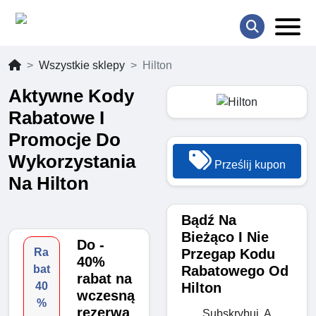
Wszystkie sklepy
Hilton
Aktywne Kody
Rabatowe I
Promocje Do
Wykorzystania
Prześlij kupon
Na Hilton
Bądź Na
Bieżąco I Nie
Do -
Przegap Kodu
Ra
40%
Rabatowego Od
bat
rabat na
Hilton
40
wczesną
%
rezerwa
Subskrybuj, A