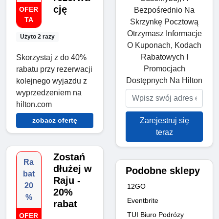
cję
OFER
Bezpośrednio Na
TA
Skrzynkę Pocztową
Otrzymasz Informacje
Użyto 2 razy
O Kuponach, Kodach
Rabatowych I
Skorzystaj z do 40%
Promocjach
rabatu przy rezerwacji
Dostępnych Na Hilton
kolejnego wyjazdu z
wyprzedzeniem na
hilton.com
Zarejestruj się
zobacz ofertę
teraz
Zostań
Ra
dłużej w
Podobne sklepy
bat
Raju -
20
12GO
20%
%
Eventbrite
rabat
TUI Biuro Podrózy
OFER