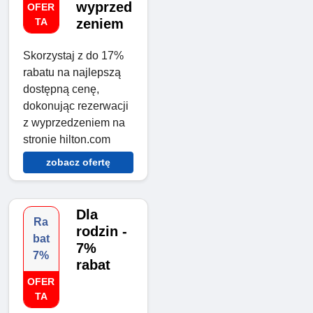
wyprzed
OFER
TA
zeniem
Skorzystaj z do 17%
rabatu na najlepszą
dostępną cenę,
dokonując rezerwacji
z wyprzedzeniem na
stronie hilton.com
zobacz ofertę
Dla
Ra
rodzin -
bat
7%
7%
rabat
OFER
TA