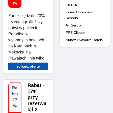
TA
IBERIA
Como Hotels and
Zaoszczędź do 20%,
Resorts
rezerwując dłuższy
Air Serbia
pobyt w pakiecie
FRS Clipper
Paradise w
Núñez i Navarro Hotels
wybranych hotelach
na Karaibach, w
Meksyku, na
Hawajach i nie tylko.
zobacz ofertę
Rabat -
Ra
17%
bat
przy
17
rezerwa
%
cji z