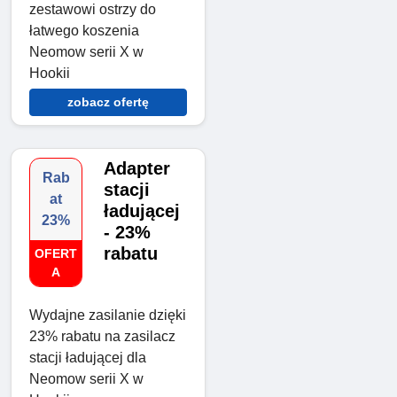
zestawowi ostrzy do
łatwego koszenia
Neomow serii X w
Hookii
zobacz ofertę
Adapter
Rab
stacji
at
ładującej
23%
- 23%
rabatu
OFERT
A
Wydajne zasilanie dzięki
23% rabatu na zasilacz
stacji ładującej dla
Neomow serii X w