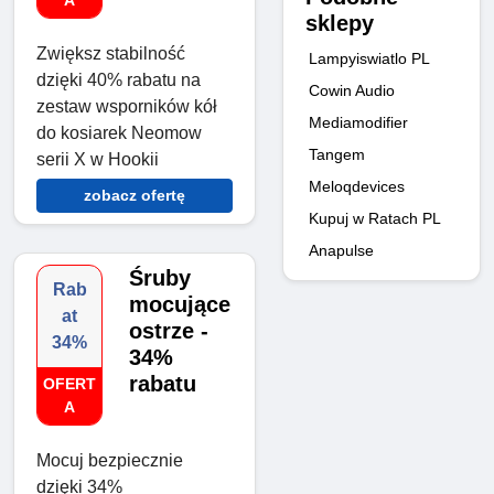
A
sklepy
Zwiększ stabilność
Lampyiswiatlo PL
dzięki 40% rabatu na
Cowin Audio
zestaw wsporników kół
Mediamodifier
do kosiarek Neomow
Tangem
serii X w Hookii
Meloqdevices
zobacz ofertę
Kupuj w Ratach PL
Anapulse
Śruby
Rab
mocujące
at
ostrze -
34%
34%
rabatu
OFERT
A
Mocuj bezpiecznie
dzięki 34%