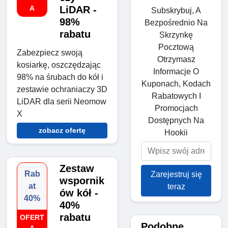
A
LiDAR -
Subskrybuj, A
98%
Bezpośrednio Na
rabatu
Skrzynkę
Pocztową
Zabezpiecz swoją
Otrzymasz
kosiarkę, oszczędzając
Informacje O
98% na śrubach do kół i
Kuponach, Kodach
zestawie ochraniaczy 3D
Rabatowych I
LiDAR dla serii Neomow
Promocjach
X
Dostępnych Na
zobacz ofertę
Hookii
Zestaw
Rab
Zarejestruj się
wspornik
at
teraz
ów kół -
40%
40%
rabatu
OFERT
Podobne