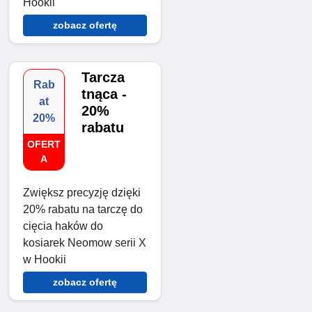
Hookii
zobacz ofertę
Tarcza
Rab
tnąca -
at
20%
20%
rabatu
OFERT
A
Zwiększ precyzję dzięki
20% rabatu na tarczę do
cięcia haków do
kosiarek Neomow serii X
w Hookii
zobacz ofertę