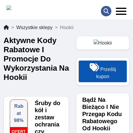
Wszystkie sklepy
Hookii
Aktywne Kody
Rabatowe I
Promocje Do
Wykorzystania Na
Prześlij
Hookii
kupon
Bądź Na
Śruby do
Bieżąco I Nie
Rab
kół i
Przegap Kodu
at
zestaw
Rabatowego
98%
ochrania
Od Hookii
czy
OFERT