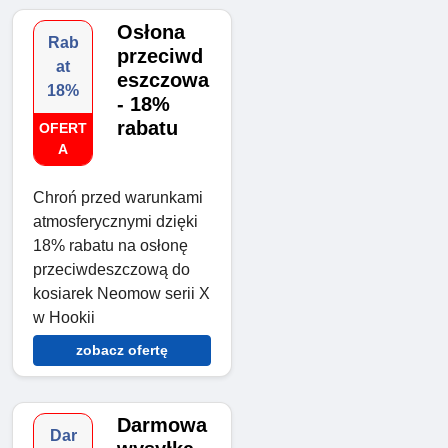
Osłona
Rab
przeciwd
at
eszczowa
18%
- 18%
rabatu
OFERT
A
Chroń przed warunkami
atmosferycznymi dzięki
18% rabatu na osłonę
przeciwdeszczową do
kosiarek Neomow serii X
w Hookii
zobacz ofertę
Darmowa
Dar