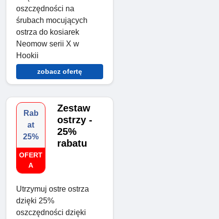
oszczędności na
śrubach mocujących
ostrza do kosiarek
Neomow serii X w
Hookii
zobacz ofertę
Zestaw
Rab
ostrzy -
at
25%
25%
rabatu
OFERT
A
Utrzymuj ostre ostrza
dzięki 25%
oszczędności dzięki