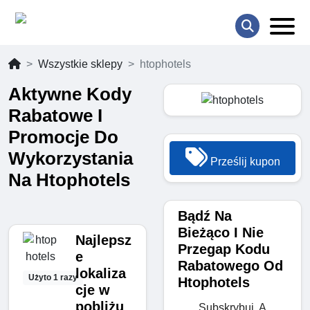
Wszystkie sklepy
htophotels
Aktywne Kody
Rabatowe I
Promocje Do
Wykorzystania
Prześlij kupon
Na Htophotels
Bądź Na
Bieżąco I Nie
Najlepsz
Przegap Kodu
e
Rabatowego Od
lokaliza
Użyto 1 razy
Htophotels
cje w
pobliżu
Subskrybuj, A