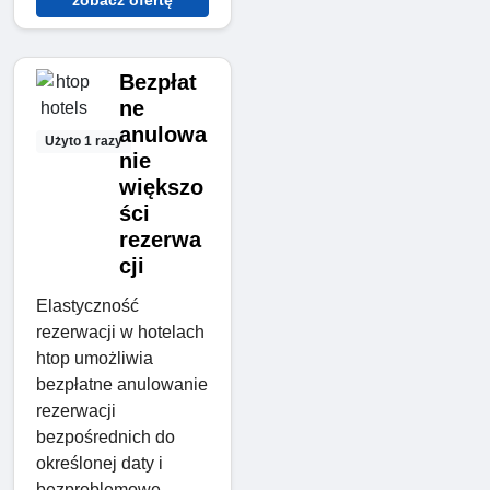
zobacz ofertę
Bezpłat
ne
anulowa
Użyto 1 razy
nie
większo
ści
rezerwa
cji
Elastyczność
rezerwacji w hotelach
htop umożliwia
bezpłatne anulowanie
rezerwacji
bezpośrednich do
określonej daty i
bezproblemowe