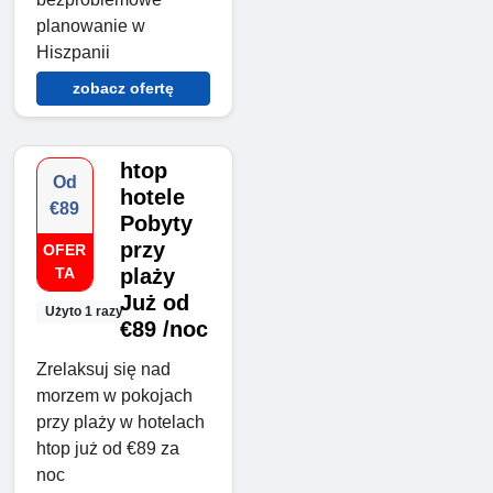
planowanie w
Hiszpanii
zobacz ofertę
htop
Od
hotele
€89
Pobyty
przy
OFER
TA
plaży
Już od
Użyto 1 razy
€89 /noc
Zrelaksuj się nad
morzem w pokojach
przy plaży w hotelach
htop już od €89 za
noc