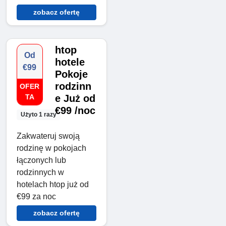
zobacz ofertę
htop
Od
hotele
€99
Pokoje
rodzinn
OFER
TA
e Już od
€99 /noc
Użyto 1 razy
Zakwateruj swoją
rodzinę w pokojach
łączonych lub
rodzinnych w
hotelach htop już od
€99 za noc
zobacz ofertę