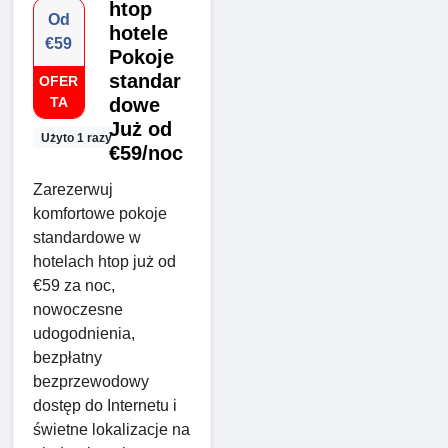
htop
Od
hotele
€59
Pokoje
standar
OFER
TA
dowe
Już od
Użyto 1 razy
€59/noc
Zarezerwuj
komfortowe pokoje
standardowe w
hotelach htop już od
€59 za noc,
nowoczesne
udogodnienia,
bezpłatny
bezprzewodowy
dostęp do Internetu i
świetne lokalizacje na