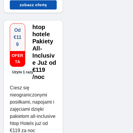
zobacz ofertę
htop
Od
hotele
€11
Pakiety
9
All-
Inclusiv
OFER
TA
e Już od
€119
Użyto 1 razy
/noc
Ciesz się
nieograniczonymi
posiłkami, napojami i
zajęciami dzięki
pakietom all-inclusive
htop Hotels już od
€119 za noc