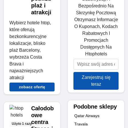
plaż i
Bezpośrednio Na
atrakcji
Skrzynkę Pocztową
Otrzymasz Informacje
Wybierz hotele htop,
O Kuponach, Kodach
które oferują
Rabatowych I
bezkonkurencyjne
Promocjach
lokalizacje, blisko
Dostępnych Na
plaż Barcelony,
Htophotels
wybrzeża Costa
Brava i
najważniejszych
Zarejestruj się
atrakcji
teraz
zobacz ofertę
Podobne sklepy
Całodob
owe
Qatar Airways
centra
Travala
Użyto 1 razy