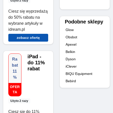
Użyto 2 razy
Ciesz się wyprzedażą
do 50% rabatu na
Podobne sklepy
wybrane artykuły w
idream.pl
Glow
Obsbot
zobacz ofertę
Apexel
Belkin
iPad -
Ra
Dyson
do 11%
bat
iClever
rabat
11
BIQU Equipment
%
Bebird
OFER
TA
Użyto 2 razy
Ciesz się do 11%