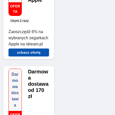
Apple
OFER
TA
Użyto 2 razy
Zaoszczędź 6% na
wybranych zegarkach
Apple na idream.pl
zobacz ofertę
Darmow
Dar
a
mo
dostawa
wa
od 170
dos
zł
taw
a
OFER