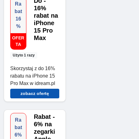
Do -
Ra
16%
bat
rabat na
16
iPhone
%
15 Pro
Max
OFER
TA
Użyto 1 razy
Skorzystaj z do 16%
rabatu na iPhone 15
Pro Max w idream.pl
zobacz ofertę
Rabat -
Ra
6% na
bat
zegarki
6%