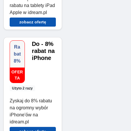
rabatu na tablety iPad
Apple w idream.pl
zobacz ofertę
Do - 8%
Ra
rabat na
bat
iPhone
8%
OFER
TA
Użyto 2 razy
Zyskaj do 8% rabatu
na ogromny wybór
iPhone'ów na
idream.pl