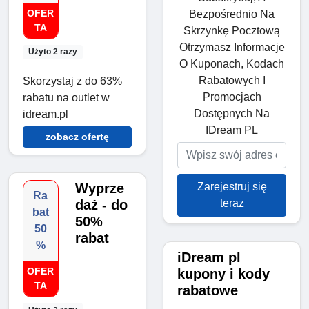
OFER
Bezpośrednio Na
TA
Skrzynkę Pocztową
Otrzymasz Informacje
Użyto 2 razy
O Kuponach, Kodach
Rabatowych I
Skorzystaj z do 63%
Promocjach
rabatu na outlet w
Dostępnych Na
idream.pl
IDream PL
zobacz ofertę
Zarejestruj się
Wyprze
Ra
teraz
daż - do
bat
50%
50
rabat
%
iDream pl
OFER
kupony i kody
TA
rabatowe