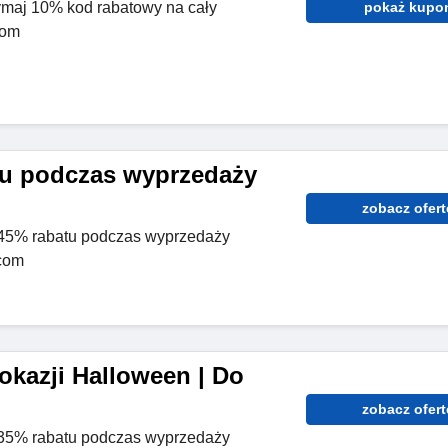
zymaj 10% kod rabatowy na cały
pokaż kupo
com
tu podczas wyprzedaży
zobacz ofert
45% rabatu podczas wyprzedaży
com
okazji Halloween | Do
zobacz ofert
35% rabatu podczas wyprzedaży