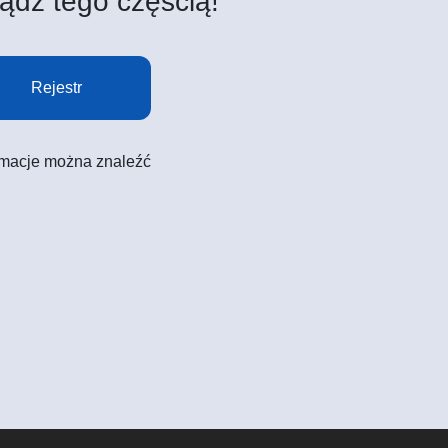
ądź tego częścią!
Rejestr
formacje można znaleźć