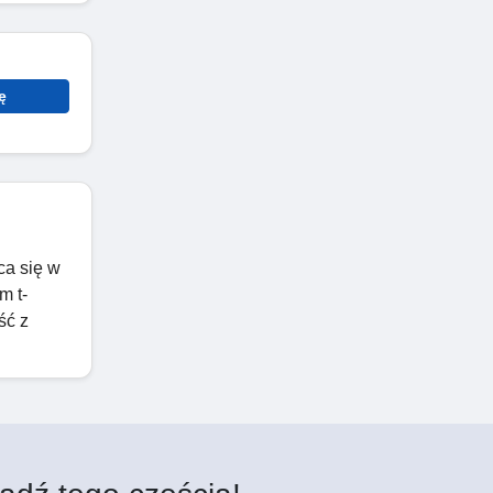
ę
ca się w
m t-
ść z