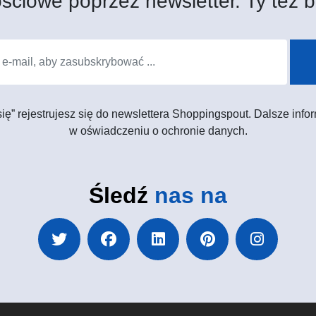
ściowe poprzez newsletter. Ty też b
 się” rejestrujesz się do newslettera Shoppingspout. Dalsze in
w oświadczeniu o ochronie danych.
Śledź
nas na