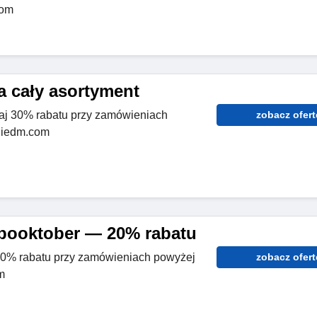
com
a cały asortyment
aj 30% rabatu przy zamówieniach
zobacz ofert
a iedm.com
pooktober — 20% rabatu
 20% rabatu przy zamówieniach powyżej
zobacz ofert
m