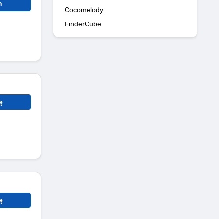
n
Cocomelody
FinderCube
ę
ę