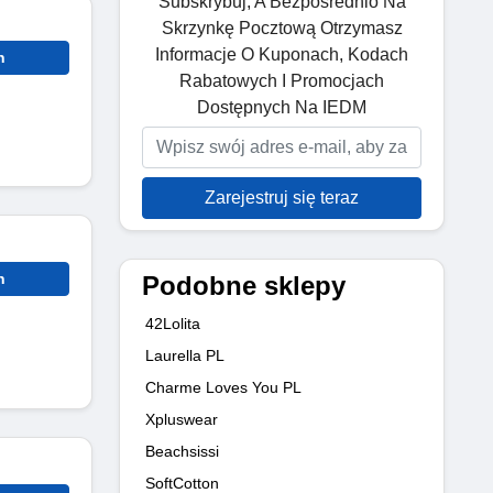
Subskrybuj, A Bezpośrednio Na
Skrzynkę Pocztową Otrzymasz
Informacje O Kuponach, Kodach
n
Rabatowych I Promocjach
Dostępnych Na IEDM
Zarejestruj się teraz
n
Podobne sklepy
42Lolita
Laurella PL
Charme Loves You PL
Xpluswear
Beachsissi
SoftCotton