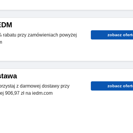
iEDM
 rabatu przy zamówieniach powyżej
zobacz ofert
m
stawa
orzystaj z darmowej dostawy przy
zobacz ofert
j 906,97 zł na iedm.com