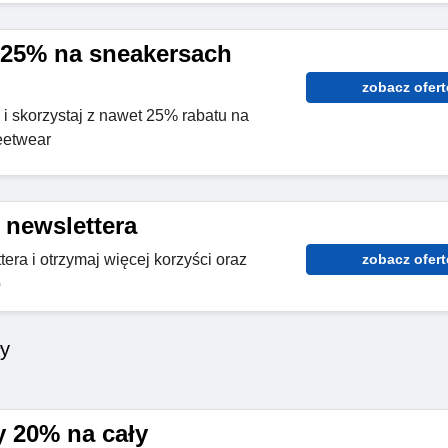
 25% na sneakersach
zobacz ofert
i skorzystaj z nawet 25% rabatu na
eetwear
 newslettera
tera i otrzymaj więcej korzyści oraz
zobacz ofert
p
ły
 20% na cały