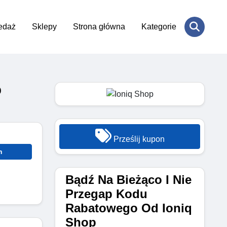
edaż
Sklepy
Strona główna
Kategorie
p
Prześlij kupon
n
Bądź Na Bieżąco I Nie
Przegap Kodu
Rabatowego Od Ioniq
Shop