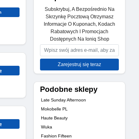
Subskrybuj, A Bezpośrednio Na
n
Skrzynkę Pocztową Otrzymasz
Informacje O Kuponach, Kodach
Rabatowych I Promocjach
Dostępnych Na Ioniq Shop
Zarejestruj się teraz
ę
Podobne sklepy
Late Sunday Afternoon
Mokobelle PL
Haute Beauty
ę
Wuka
Fashion Fifteen