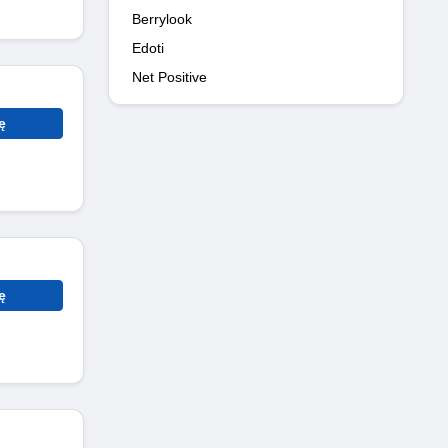
Berrylook
Edoti
Net Positive
ę
ę