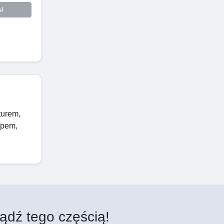
ł
turem,
opem,
ądź tego częścią!