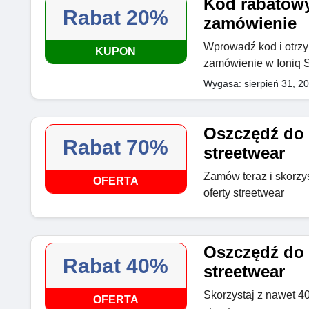
Kod rabatowy
Rabat 20%
zamówienie
Wprowadź kod i otrzy
KUPON
zamówienie w Ioniq 
Wygasa: sierpień 31, 2
Oszczędź do 
Rabat 70%
streetwear
Zamów teraz i skorzy
OFERTA
oferty streetwear
Oszczędź do 
Rabat 40%
streetwear
Skorzystaj z nawet 4
OFERTA