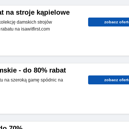
t na stroje kąpielowe
olekcję damskich strojów
zobacz ofert
abatu na isawitfirst.com
skie - do 80% rabat
tu na szeroką gamę spódnic na
zobacz ofert
 do 70%