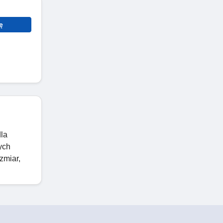
ę
dla
ych
zmiar,