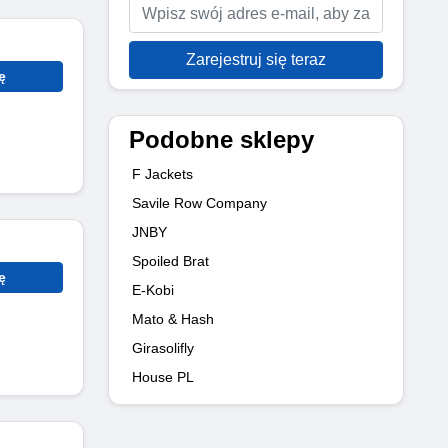
Zarejestruj się teraz
ę
Podobne sklepy
F Jackets
Savile Row Company
JNBY
Spoiled Brat
ę
E-Kobi
Mato & Hash
Girasolifly
House PL