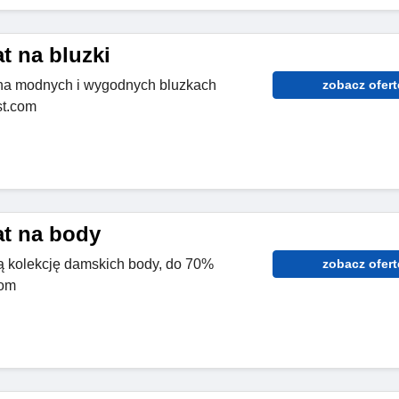
t na bluzki
na modnych i wygodnych bluzkach
zobacz ofert
st.com
at na body
ą kolekcję damskich body, do 70%
zobacz ofert
com