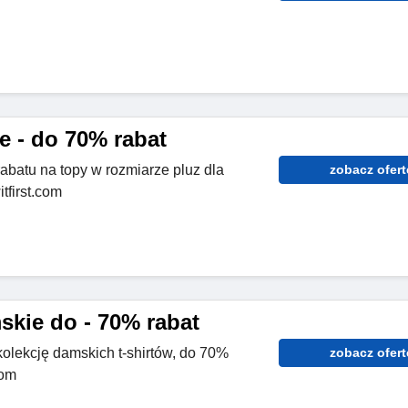
e - do 70% rabat
abatu na topy w rozmiarze pluz dla
zobacz ofert
itfirst.com
skie do - 70% rabat
lekcję damskich t-shirtów, do 70%
zobacz ofert
com