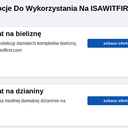
cje Do Wykorzystania Na ISAWITFI
t na bieliznę
lekcję damskich kompletów bielizny,
zobacz ofert
itfirst.com
t na dzianiny
a modnej damskiej dzianinie na
zobacz ofert