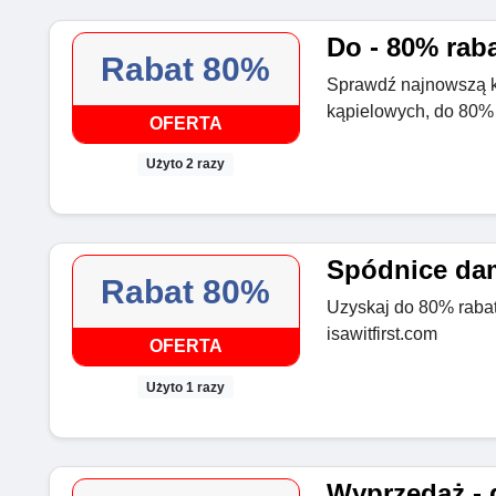
Do - 80% raba
Rabat 80%
Sprawdź najnowszą k
kąpielowych, do 80% r
OFERTA
Użyto 2 razy
Spódnice dam
Rabat 80%
Uzyskaj do 80% raba
isawitfirst.com
OFERTA
Użyto 1 razy
Wyprzedaż -