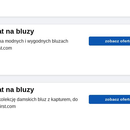
t na bluzy
na modnych i wygodnych bluzach
zobacz ofert
st.com
t na bluzy
lekcję damskich bluz z kapturem, do
zobacz ofert
irst.com