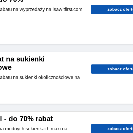
abatu na wyprzedaży na isawitfirst.com
zobacz ofert
t na sukienki
iowe
zobacz ofert
rabatu na sukienki okolicznościowe na
i - do 70% rabat
na modnych sukienkach maxi na
zobacz ofert