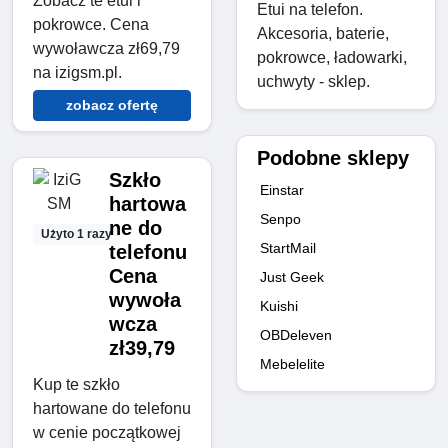
Zobacz te etui i
Etui na telefon.
pokrowce. Cena
Akcesoria, baterie,
wywoławcza zł69,79
pokrowce, ładowarki,
na izigsm.pl.
uchwyty - sklep.
zobacz ofertę
Podobne sklepy
Szkło
Einstar
hartowa
Senpo
ne do
Użyto 1 razy
StartMail
telefonu
Cena
Just Geek
wywoła
Kuishi
wcza
OBDeleven
zł39,79
Mebelelite
Kup te szkło
hartowane do telefonu
w cenie początkowej