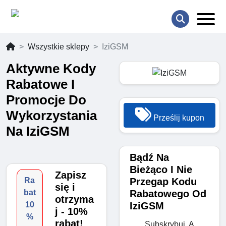
Wszystkie sklepy
IziGSM
Aktywne Kody
Rabatowe I
Promocje Do
Wykorzystania
Prześlij kupon
Na IziGSM
Bądź Na
Bieżąco I Nie
Zapisz
Przegap Kodu
Ra
się i
Rabatowego Od
bat
otrzyma
IziGSM
10
j - 10%
%
rabat!
Subskrybuj, A