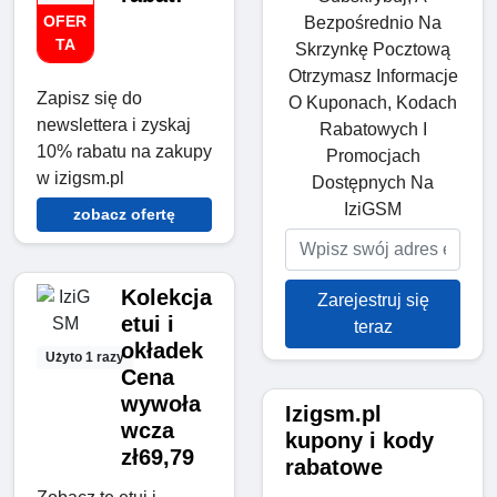
OFER
Bezpośrednio Na
TA
Skrzynkę Pocztową
Otrzymasz Informacje
Zapisz się do
O Kuponach, Kodach
newslettera i zyskaj
Rabatowych I
10% rabatu na zakupy
Promocjach
w izigsm.pl
Dostępnych Na
IziGSM
zobacz ofertę
Kolekcja
Zarejestruj się
etui i
teraz
okładek
Użyto 1 razy
Cena
wywoła
Izigsm.pl
wcza
kupony i kody
zł69,79
rabatowe