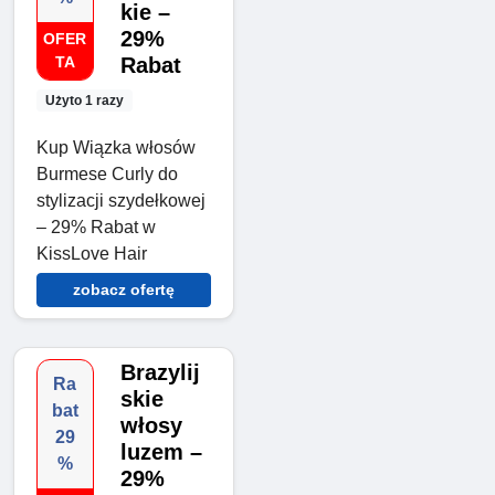
kie –
29%
OFER
TA
Rabat
Użyto 1 razy
Kup Wiązka włosów
Burmese Curly do
stylizacji szydełkowej
– 29% Rabat w
KissLove Hair
zobacz ofertę
Brazylij
Ra
skie
bat
włosy
29
luzem –
%
29%