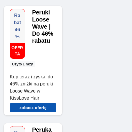
Peruki
Ra
Loose
bat
Wave |
46
Do 46%
%
rabatu
OFER
TA
Użyto 1 razy
Kup teraz i zyskaj do
46% zniżki na peruki
Loose Wave w
KissLove Hair
zobacz ofertę
Peruka