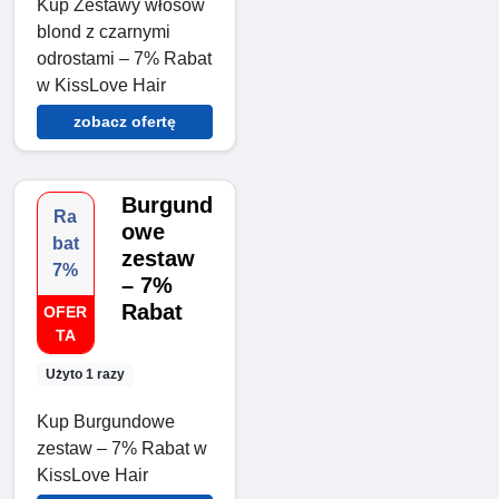
Kup Zestawy włosów
blond z czarnymi
odrostami – 7% Rabat
w KissLove Hair
zobacz ofertę
Burgund
Ra
owe
bat
zestaw
7%
– 7%
Rabat
OFER
TA
Użyto 1 razy
Kup Burgundowe
zestaw – 7% Rabat w
KissLove Hair