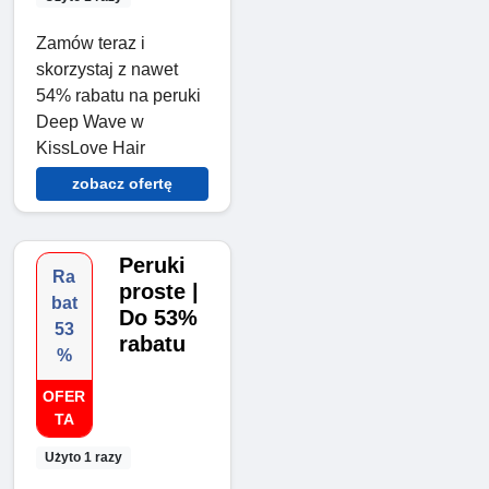
Zamów teraz i
skorzystaj z nawet
54% rabatu na peruki
Deep Wave w
KissLove Hair
zobacz ofertę
Peruki
Ra
proste |
bat
Do 53%
53
rabatu
%
OFER
TA
Użyto 1 razy