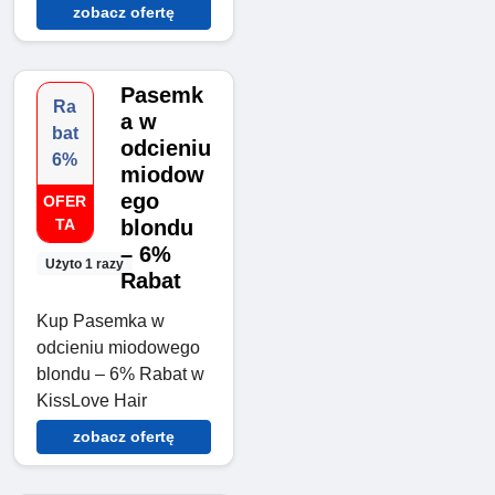
zobacz ofertę
Pasemk
Ra
a w
bat
odcieniu
6%
miodow
ego
OFER
TA
blondu
– 6%
Użyto 1 razy
Rabat
Kup Pasemka w
odcieniu miodowego
blondu – 6% Rabat w
KissLove Hair
zobacz ofertę