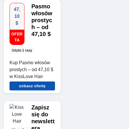
Pasmo
47,
włosów
10
prostyc
$
h – od
47,10 $
OFER
TA
Użyto 1 razy
Kup Pasmo włosów
prostych – od 47,10 $
w KissLove Hair
zobacz ofertę
Zapisz
się do
newslett
era