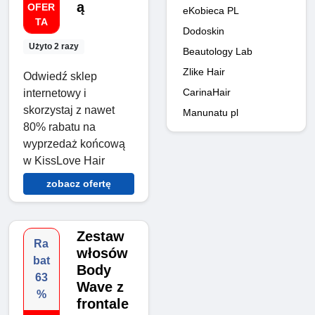
ą
OFER
eKobieca PL
TA
Dodoskin
Użyto 2 razy
Beautology Lab
Zlike Hair
Odwiedź sklep
CarinaHair
internetowy i
skorzystaj z nawet
Manunatu pl
80% rabatu na
wyprzedaż końcową
w KissLove Hair
zobacz ofertę
Zestaw
Ra
włosów
bat
Body
63
Wave z
%
frontale