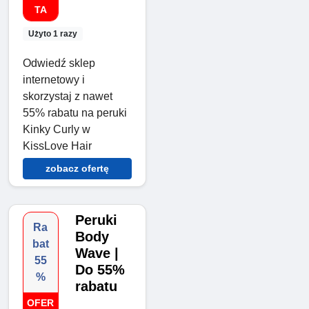
TA
Użyto 1 razy
Odwiedź sklep
internetowy i
skorzystaj z nawet
55% rabatu na peruki
Kinky Curly w
KissLove Hair
zobacz ofertę
Peruki
Ra
Body
bat
Wave |
55
Do 55%
%
rabatu
OFER