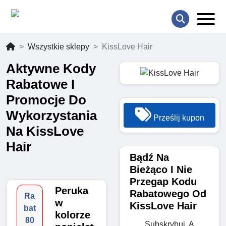
Wszystkie sklepy
KissLove Hair
Aktywne Kody
Rabatowe I
Promocje Do
Wykorzystania
Prześlij kupon
Na KissLove
Hair
Bądź Na
Bieżąco I Nie
Przegap Kodu
Peruka
Rabatowego Od
Ra
w
KissLove Hair
bat
kolorze
80
Subskrybuj, A