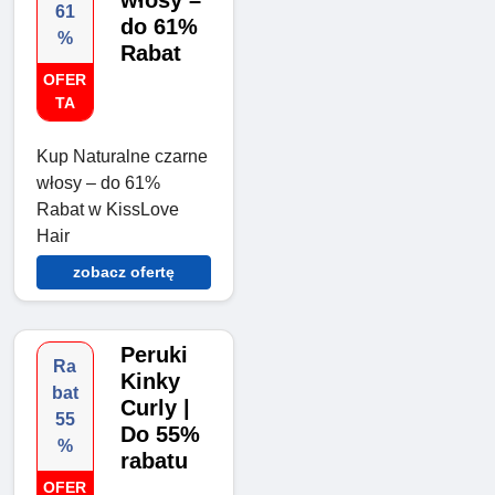
61
do 61%
%
Rabat
OFER
TA
Kup Naturalne czarne
włosy – do 61%
Rabat w KissLove
Hair
zobacz ofertę
Peruki
Ra
Kinky
bat
Curly |
55
Do 55%
%
rabatu
OFER