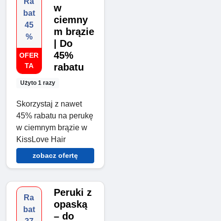
Ra
w
bat
ciemny
45
m brązie
%
| Do
45%
OFER
TA
rabatu
Użyto 1 razy
Skorzystaj z nawet
45% rabatu na perukę
w ciemnym brązie w
KissLove Hair
zobacz ofertę
Peruki z
Ra
opaską
bat
– do