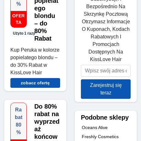
popielat
%
Bezpośrednio Na
ego
Skrzynkę Pocztową
blondu
OFER
Otrzymasz Informacje
TA
– do
O Kuponach, Kodach
80%
Użyto 1 razy
Rabatowych I
Rabat
Promocjach
Kup Peruka w kolorze
Dostępnych Na
popielatego blondu –
KissLove Hair
do 30% Rabat w
KissLove Hair
zobacz ofertę
Zarejestruj się
teraz
Do 80%
Ra
rabat na
Podobne sklepy
bat
wyprzed
80
Oceans Alive
aż
%
końcow
Freshly Cosmetics