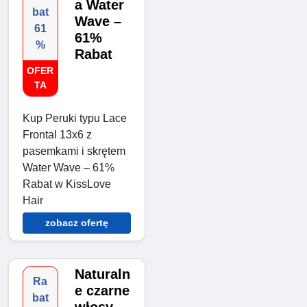
a Water
bat
Wave –
61
61%
%
Rabat
OFER
TA
Kup Peruki typu Lace
Frontal 13x6 z
pasemkami i skrętem
Water Wave – 61%
Rabat w KissLove
Hair
zobacz ofertę
Naturaln
Ra
e czarne
bat
włosy –