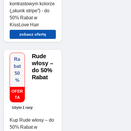
kontrastowym kolorze
(„skunk stripe”) - do
50% Rabat w
KissLove Hair
zobacz ofertę
Rude
Ra
włosy –
bat
do 50%
50
Rabat
%
OFER
TA
Użyto 1 razy
Kup Rude włosy – do
50% Rabat w