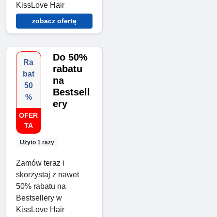
KissLove Hair
zobacz ofertę
Do 50%
Ra
rabatu
bat
na
50
Bestsell
%
ery
OFER
TA
Użyto 1 razy
Zamów teraz i
skorzystaj z nawet
50% rabatu na
Bestsellery w
KissLove Hair