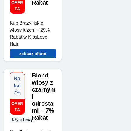
Rabat
OFER
TA
Kup Brazylijskie
włosy luzem – 29%
Rabat w KissLove
Hair
zobacz ofertę
Blond
Ra
włosy z
bat
czarnym
7%
i
odrosta
OFER
TA
mi – 7%
Rabat
Użyto 1 razy