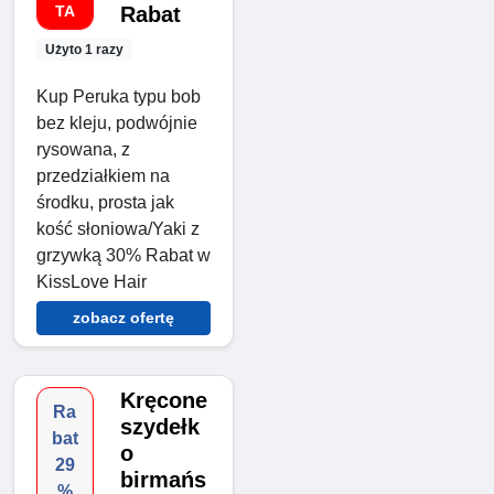
TA
Rabat
Użyto 1 razy
Kup Peruka typu bob
bez kleju, podwójnie
rysowana, z
przedziałkiem na
środku, prosta jak
kość słoniowa/Yaki z
grzywką 30% Rabat w
KissLove Hair
zobacz ofertę
Kręcone
Ra
szydełk
bat
o
29
birmańs
%