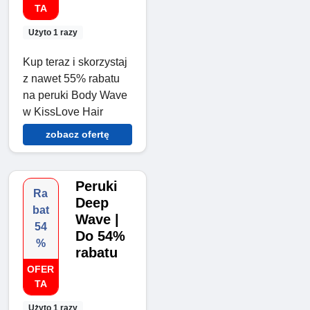
TA
Użyto 1 razy
Kup teraz i skorzystaj
z nawet 55% rabatu
na peruki Body Wave
w KissLove Hair
zobacz ofertę
Peruki
Ra
Deep
bat
Wave |
54
Do 54%
%
rabatu
OFER
TA
Użyto 1 razy