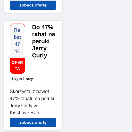
zobacz ofertę
Do 47%
Ra
rabat na
bat
peruki
47
Jerry
%
Curly
OFER
TA
Użyto 1 razy
Skorzystaj z nawet
47% rabatu na peruki
Jerry Curly w
KissLove Hair
zobacz ofertę