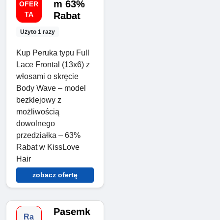
m 63%
OFER
TA
Rabat
Użyto 1 razy
Kup Peruka typu Full
Lace Frontal (13x6) z
włosami o skręcie
Body Wave – model
bezklejowy z
możliwością
dowolnego
przedziałka – 63%
Rabat w KissLove
Hair
zobacz ofertę
Pasemk
Ra