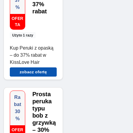
37
37%
%
rabat
OFER
TA
Użyto 1 razy
Kup Peruki z opaską
– do 37% rabat w
KissLove Hair
zobacz ofertę
Prosta
Ra
peruka
bat
typu
30
bob z
%
grzywką
– 30%
OFER