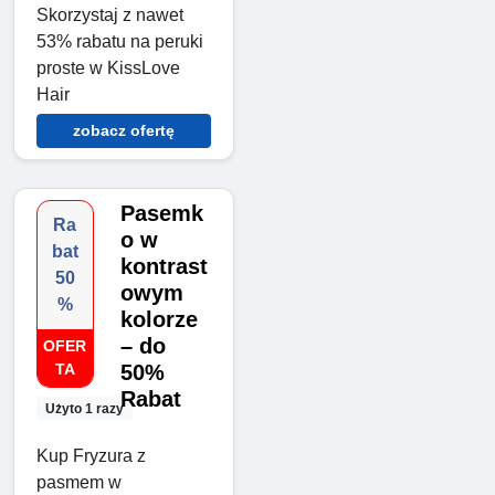
Skorzystaj z nawet
53% rabatu na peruki
proste w KissLove
Hair
zobacz ofertę
Pasemk
Ra
o w
bat
kontrast
50
owym
%
kolorze
– do
OFER
TA
50%
Rabat
Użyto 1 razy
Kup Fryzura z
pasmem w