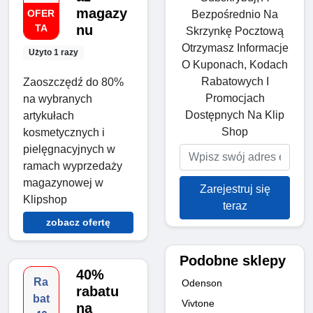
magazy
OFER
Bezpośrednio Na
TA
nu
Skrzynkę Pocztową
Otrzymasz Informacje
Użyto 1 razy
O Kuponach, Kodach
Rabatowych I
Zaoszczędź do 80%
Promocjach
na wybranych
Dostępnych Na Klip
artykułach
Shop
kosmetycznych i
pielęgnacyjnych w
ramach wyprzedaży
magazynowej w
Zarejestruj się
Klipshop
teraz
zobacz ofertę
Podobne sklepy
40%
Ra
Odenson
rabatu
bat
Vivtone
na