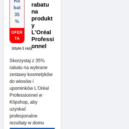
Ra
rabatu
bat
na
35
produkt
%
y
L'Oréal
OFER
TA
Professi
onnel
Użyto 1 razy
Skorzystaj z 35%
rabatu na wybrane
zestawy kosmetyków
do włosów i
upominków L'Oréal
Professionnel w
Klipshop, aby
uzyskać
profesjonalne
rezultaty w domu