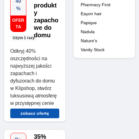
40
produkt
Pharmacy First
%
y
Eayon hair
zapacho
OFER
Papique
TA
we do
Nadula
domu
Użyto 1 razy
Nature's
Vanity Stock
Odkryj 40%
oszczędności na
najwyższej jakości
zapachach i
dyfuzorach do domu
w Klipshop, stwórz
luksusową atmosferę
w przystępnej cenie
zobacz ofertę
35%