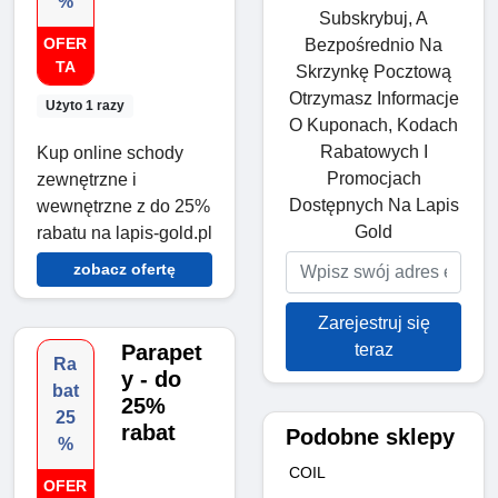
%
Subskrybuj, A
OFER
Bezpośrednio Na
TA
Skrzynkę Pocztową
Otrzymasz Informacje
Użyto 1 razy
O Kuponach, Kodach
Rabatowych I
Kup online schody
Promocjach
zewnętrzne i
Dostępnych Na Lapis
wewnętrzne z do 25%
Gold
rabatu na lapis-gold.pl
zobacz ofertę
Zarejestruj się
teraz
Parapet
Ra
y - do
bat
25%
25
rabat
Podobne sklepy
%
COIL
OFER