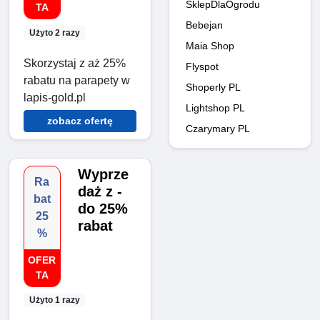
SklepDlaOgrodu
TA
Bebejan
Użyto 2 razy
Maia Shop
Skorzystaj z aż 25%
Flyspot
rabatu na parapety w
Shoperly PL
lapis-gold.pl
Lightshop PL
zobacz ofertę
Czarymary PL
Wyprze
Ra
daż z -
bat
do 25%
25
rabat
%
OFER
TA
Użyto 1 razy