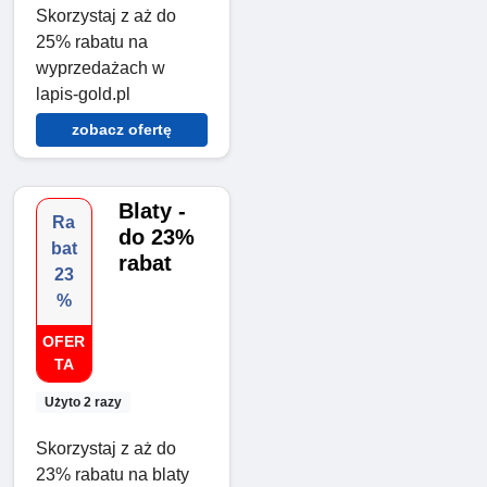
Skorzystaj z aż do
25% rabatu na
wyprzedażach w
lapis-gold.pl
zobacz ofertę
Blaty -
Ra
do 23%
bat
rabat
23
%
OFER
TA
Użyto 2 razy
Skorzystaj z aż do
23% rabatu na blaty