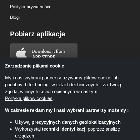
Polityka prywatności
Blogi
Pobierz aplikacje
Zarządzanie plikami cookie
My i nasi wybrani partnerzy używamy plików cookie lub
podobnych technologii w celach technicznych i, za Twoją
zgodą, w innych celach opisanych w naszym
Polityka plików cookies
.
W zakresie reklam my i nasi wybrani partnerzy możemy :
Używaj
precyzyjnych danych geolokalizacyjnych
Wykorzystaj
techniki identyfikacji
poprzez analizę
Shoppingspout.com/pl ani jego personel nie są zaangażowani, gdy
urządzeń
dokonujesz zakupu za pośrednictwem tych linków, Shoppingspout.com/pl