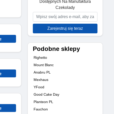
Dostępnych Na Manufaktura
Czekolady
Zarejestruj się teraz
ę
Podobne sklepy
Righetto
Mount Blanc
Anabru PL
ę
Mexhaus
YFood
Good Cake Day
Planteon PL
ę
Fauchon