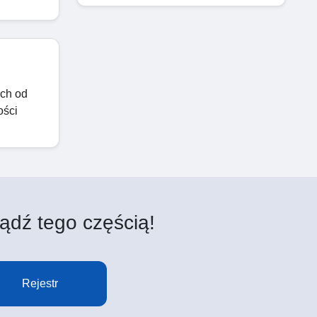
ich od
ości
ądź tego częścią!
Rejestr