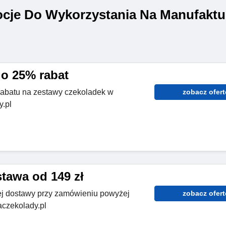
cje Do Wykorzystania Na Manufaktu
do 25% rabat
rabatu na zestawy czekoladek w
zobacz ofert
.pl
awa od 149 zł
ej dostawy przy zamówieniu powyżej
zobacz ofert
aczekolady.pl