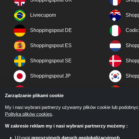
Livrecupom
Shopp
Shoppingspout DE
Codic
Shoppingspout ES
Shopp
Shoppingspout SE
Shopp
Shoppingspout JP
Shopp
Shoppingspout TR
Shopp
Zarządzanie plikami cookie
Shoppingspout NO
My i nasi wybrani partnerzy używamy plików cookie lub podobnyc
Polityka plików cookies
.
W zakresie reklam my i nasi wybrani partnerzy możemy :
Używaj
precyzyjnych danych geolokalizacyjnych