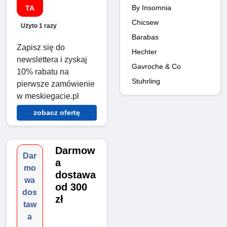
By Insomnia
TA
Chicsew
Użyto 1 razy
Barabas
Zapisz się do
Hechter
newslettera i zyskaj
Gavroche & Co
10% rabatu na
Stuhrling
pierwsze zamówienie
w meskiegacie.pl
zobacz ofertę
Darmow
Dar
a
mo
dostawa
wa
od 300
dos
zł
taw
a