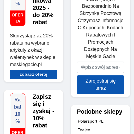
nkowa
%
Bezpośrednio Na
2025 -
Skrzynkę Pocztową
do 20%
OFER
Otrzymasz Informacje
TA
rabat
O Kuponach, Kodach
Rabatowych I
Skorzystaj z aż 20%
Promocjach
rabatu na wybrane
Dostępnych Na
artykuły z okazji
Męskie Gacie
walentynek w sklepie
meskiegacie.pl
zobacz ofertę
Zarejestruj się
teraz
Zapisz
Ra
się i
bat
zyskaj -
Podobne sklepy
10
10%
Polarsport PL
%
rabat
Teejex
OFER