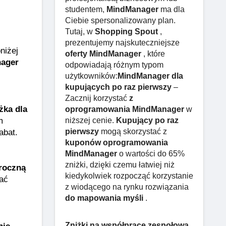
studentem,
MindManager
ma dla
Ciebie spersonalizowany plan.
Tutaj, w
Shopping Spout
,
prezentujemy najskuteczniejsze
iżej 
oferty MindManager
, które
ager
odpowiadają różnym typom
użytkowników:
MindManager dla
kupujących po raz pierwszy
–
Zacznij korzystać
z
żka dla 
oprogramowania MindManager
w
 
niższej cenie.
Kupujący po raz
pierwszy
mogą skorzystać z
abat.
kuponów oprogramowania
MindManager
o wartości do 65%
zniżki, dzięki czemu łatwiej niż
roczną 
kiedykolwiek rozpocząć korzystanie
ć 
z wiodącego na rynku rozwiązania
do mapowania myśli
.
Zniżki na współpracę zespołową