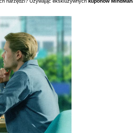
nych narzędzi? Używając ekskluzywnych 
kuponów MindMana