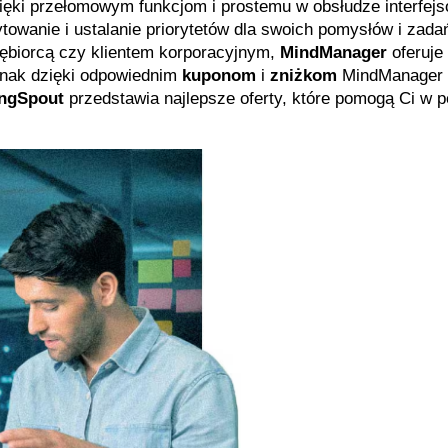
ięki przełomowym funkcjom i prostemu w obsłudze interfejso
towanie i ustalanie priorytetów dla swoich pomysłów i zadań
iębiorcą czy klientem korporacyjnym, 
MindManager
 oferuje 
dnak dzięki odpowiednim 
kuponom
 i 
zniżkom
 MindManager 
ngSpout
 przedstawia najlepsze oferty, które pomogą Ci w pe