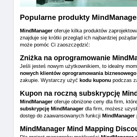
Popularne produkty MindManager
MindManager
 oferuje kilka produktów zaprojekt
znajduje się krótki przegląd ich najbardziej pożąda
może pomóc Ci zaoszczędzić:
Zniżka na oprogramowanie MindM
Jeśli jesteś nowym użytkownikiem, to idealny mome
nowych klientów oprogramowania biznesoweg
zakupie. Wystarczy użyć 
kodu kuponu
 podczas z
Kupon na roczną subskrypcję Mind
MindManager
 oferuje obniżone ceny dla firm, któ
subskrypcję MindManager
 dla firm, możesz uzys
dostęp do zaawansowanych funkcji 
MindManager
MindManager Mind Mapping Discou