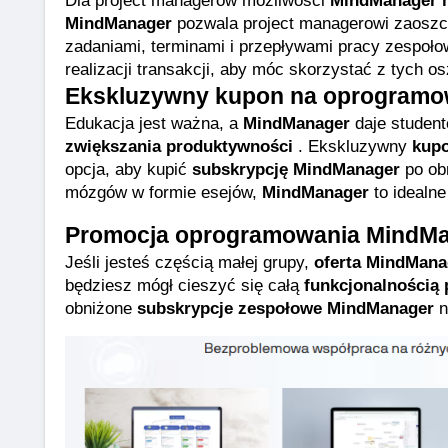
Dla project managerów możliwości 
MindManager 
MindManager
 pozwala project managerowi zaoszc
zadaniami, terminami i przepływami pracy zespoło
realizacji transakcji, aby móc skorzystać z tych o
Ekskluzywny kupon na oprogramo
Edukacja jest ważna, a 
MindManager
 daje studen
zwiększania produktywności
 . Ekskluzywny 
kup
opcja, aby kupić 
subskrypcję MindManager
 po ob
mózgów w formie esejów, 
MindManager
 to idealn
Promocja oprogramowania MindMa
Jeśli jesteś częścią małej grupy, 
oferta MindMana
będziesz mógł cieszyć się całą 
funkcjonalnością
obniżone 
subskrypcje zespołowe MindManager
 n