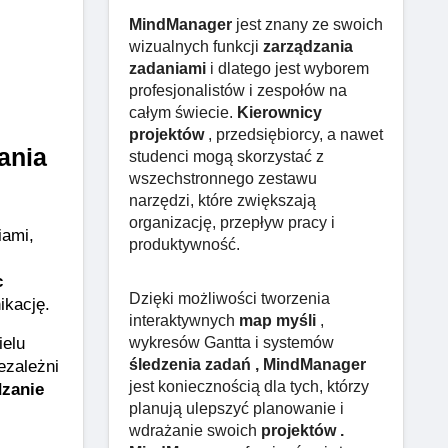
MindManager
jest znany ze swoich
wizualnych funkcji
zarządzania
zadaniami
i dlatego jest wyborem
profesjonalistów i zespołów na
całym świecie.
Kierownicy
projektów
, przedsiębiorcy, a nawet
nia 
studenci mogą skorzystać z
wszechstronnego zestawu
narzędzi, które zwiększają
organizację, przepływ pracy i
ami, 
produktywność.
c
Dzięki możliwości tworzenia
ikację.
interaktywnych
map myśli
,
elu 
wykresów Gantta i systemów
zależni 
śledzenia zadań , MindManager
jest koniecznością dla tych, którzy
zanie 
planują ulepszyć planowanie i
wdrażanie swoich
projektów .