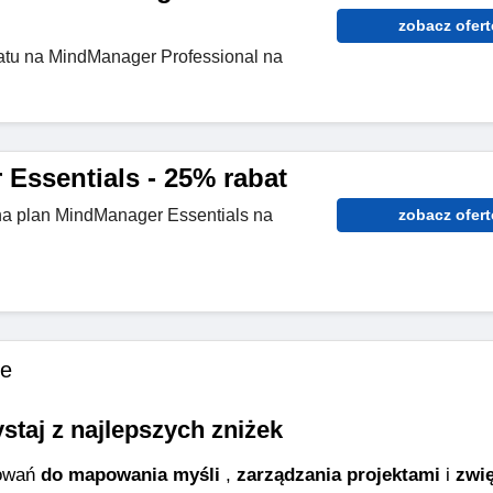
zobacz ofert
atu na MindManager Professional na
Essentials - 25% rabat
na plan MindManager Essentials na
zobacz ofert
we
staj z najlepszych zniżek
owań 
do mapowania myśli
 , 
zarządzania projektami
 i 
zwię