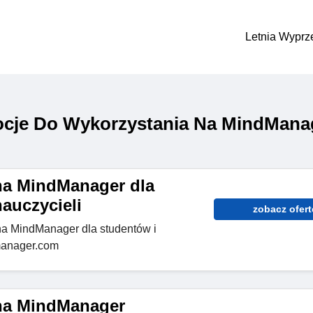
Letnia Wyprz
cje Do Wykorzystania Na MindMana
na MindManager dla
auczycieli
zobacz ofert
na MindManager dla studentów i
manager.com
na MindManager