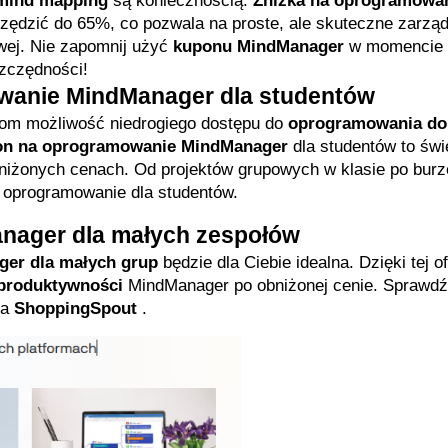
mind mapping
 są koniecznością. 
Zniżka na oprogramowan
zędzić do 65%, co pozwala na proste, ale skuteczne zarząd
wej. Nie zapomnij użyć 
kuponu MindManager
 w momencie 
szczędności!
wanie MindManager dla studentów
tom możliwość niedrogiego dostępu do 
oprogramowania do 
on na oprogramowanie MindManager
 dla studentów to świe
niżonych cenach. Od projektów grupowych w klasie po burzę
e oprogramowanie dla studentów.
nager dla małych zespołów
ger dla małych grup
 będzie dla Ciebie idealna. Dzięki tej of
 produktywności
 MindManager po obniżonej cenie. Sprawdź 
a 
ShoppingSpout
 .