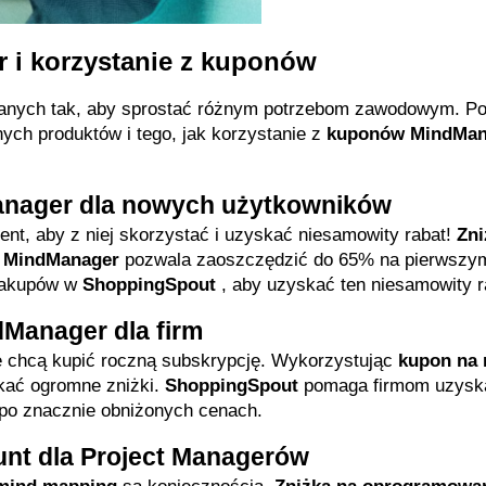
 i korzystanie z kuponów
owanych tak, aby sprostać różnym potrzebom zawodowym. Pon
nych produktów i tego, jak korzystanie z 
kuponów MindMan
anager dla nowych użytkowników
nt, aby z niej skorzystać i uzyskać niesamowity rabat! 
Zni
o MindManager
 pozwala zaoszczędzić do 65% na pierwszym
akupów w 
ShoppingSpout
 , aby uzyskać ten niesamowity r
Manager dla firm
re chcą kupić roczną subskrypcję. Wykorzystując 
kupon na 
kać ogromne zniżki. 
ShoppingSpout
 pomaga firmom uzyska
 po znacznie obniżonych cenach.
nt dla Project Managerów