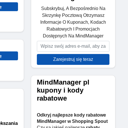
ę
Subskrybuj, A Bezpośrednio Na
Skrzynkę Pocztową Otrzymasz
Informacje O Kuponach, Kodach
Rabatowych I Promocjach
Dostępnych Na MindManager
ę
Zarejestruj się teraz
MindManager pl
kupony i kody
rabatowe
Odkryj najlepsze kody rabatowe
MindManager w Shopping Spout
kszania 
Czy są jakieś najlepsze
rabaty