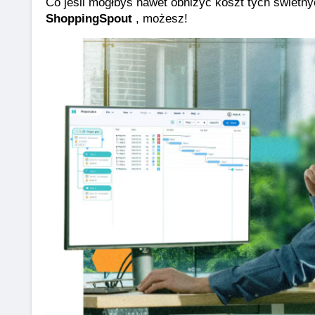
Co jeśli mógłbyś nawet obniżyć koszt tych świet
ShoppingSpout
 , możesz!