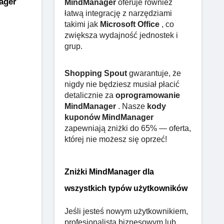
ger 
MindManager
oferuje również
łatwą integrację z narzędziami
takimi jak
Microsoft Office
, co
zwiększa wydajność jednostek i
grup.
Shopping Spout
gwarantuje, że
nigdy nie będziesz musiał płacić
detalicznie za
oprogramowanie
MindManager
. Nasze
kody
kuponów MindManager
zapewniają zniżki do 65% — oferta,
której nie możesz się oprzeć!
Zniżki MindManager dla
wszystkich typów użytkowników
Jeśli jesteś nowym użytkownikiem,
profesjonalistą biznesowym lub