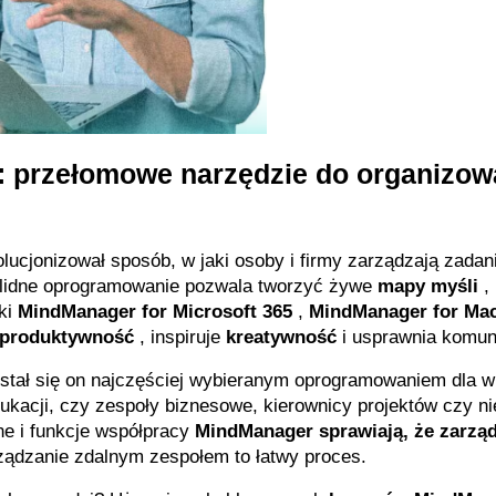
przełomowe narzędzie do organizowa
olucjonizował sposób, w jaki osoby i firmy zarządzają zadani
Solidne oprogramowanie pozwala tworzyć żywe 
mapy myśli
 , 
ki 
MindManager for Microsoft 365
 , 
MindManager for Ma
produktywność
 , inspiruje 
kreatywność
 i usprawnia komun
e stał się on najczęściej wybieranym oprogramowaniem dla wi
ukacji, czy zespoły biznesowe, kierownicy projektów czy nie
e i funkcje współpracy 
MindManager sprawiają, że zarząd
rządzanie zdalnym zespołem to łatwy proces.