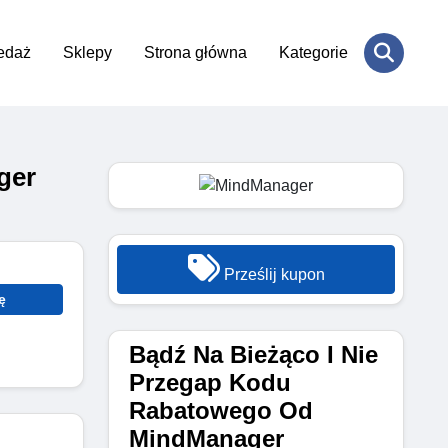
edaż
Sklepy
Strona główna
Kategorie
ger
Prześlij kupon
ę
Bądź Na Bieżąco I Nie
Przegap Kodu
Rabatowego Od
MindManager