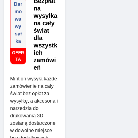
Bezpłat
Dar
na
mo
wysyłka
wa
na cały
wy
świat
sył
dla
ka
wszystk
ich
OFER
TA
zamówi
eń
Mintion wysyła każde
zamówienie na cały
świat bez opłat za
wysyłkę, a akcesoria i
narzędzia do
drukowania 3D
zostaną dostarczone
w dowolne miejsce
bez dodatkowych