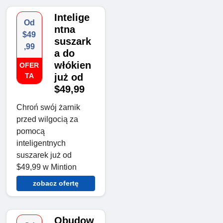
Intelige
Od
ntna
$49
suszark
,99
a do
włókien
OFER
TA
już od
$49,99
Chroń swój żarnik
przed wilgocią za
pomocą
inteligentnych
suszarek już od
$49,99 w Mintion
zobacz ofertę
Obudow