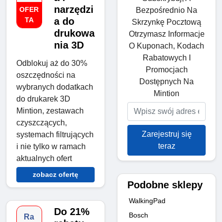
narzędzi
OFER
Bezpośrednio Na
TA
a do
Skrzynkę Pocztową
drukowa
Otrzymasz Informacje
nia 3D
O Kuponach, Kodach
Rabatowych I
Odblokuj aż do 30%
Promocjach
oszczędności na
Dostępnych Na
wybranych dodatkach
Mintion
do drukarek 3D
Mintion, zestawach
czyszczących,
Zarejestruj się
systemach filtrujących
teraz
i nie tylko w ramach
aktualnych ofert
zobacz ofertę
Podobne sklepy
WalkingPad
Do 21%
Bosch
Ra