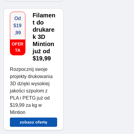
Filamen
Od
t do
$19
drukare
,99
k 3D
Mintion
OFER
TA
już od
$19,99
Rozpocznij swoje
projekty drukowania
3D dzięki wysokiej
jakości szpulom z
PLA i PETG już od
$19,99 za kg w
Mintion
zobacz ofertę