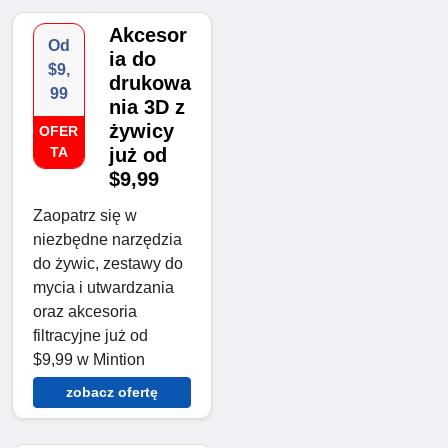
Akcesor
Od
ia do
$9,
drukowa
99
nia 3D z
żywicy
OFER
TA
już od
$9,99
Zaopatrz się w
niezbędne narzędzia
do żywic, zestawy do
mycia i utwardzania
oraz akcesoria
filtracyjne już od
$9,99 w Mintion
zobacz ofertę