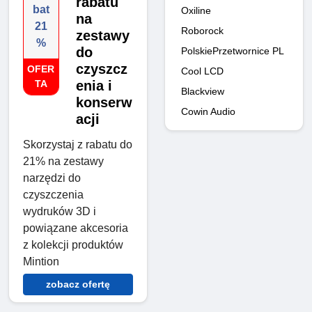
rabatu
bat
Oxiline
na
21
Roborock
zestawy
%
do
PolskiePrzetwornice PL
czyszcz
OFER
Cool LCD
TA
enia i
Blackview
konserw
Cowin Audio
acji
Skorzystaj z rabatu do
21% na zestawy
narzędzi do
czyszczenia
wydruków 3D i
powiązane akcesoria
z kolekcji produktów
Mintion
zobacz ofertę