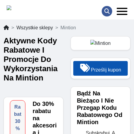
Wszystkie sklepy
Mintion
Aktywne Kody
Rabatowe I
Promocje Do
Wykorzystania
Prześlij kupon
Na Mintion
Bądź Na
Bieżąco I Nie
Do 30%
Przegap Kodu
Ra
rabatu
Rabatowego Od
bat
na
Mintion
30
akcesori
%
a i
Subskrybuj, A