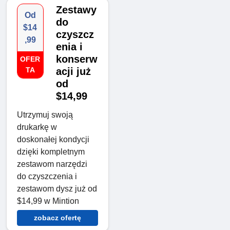
Zestawy
Od
do
$14
czyszcz
,99
enia i
konserw
OFER
TA
acji już
od
$14,99
Utrzymuj swoją
drukarkę w
doskonałej kondycji
dzięki kompletnym
zestawom narzędzi
do czyszczenia i
zestawom dysz już od
$14,99 w Mintion
zobacz ofertę