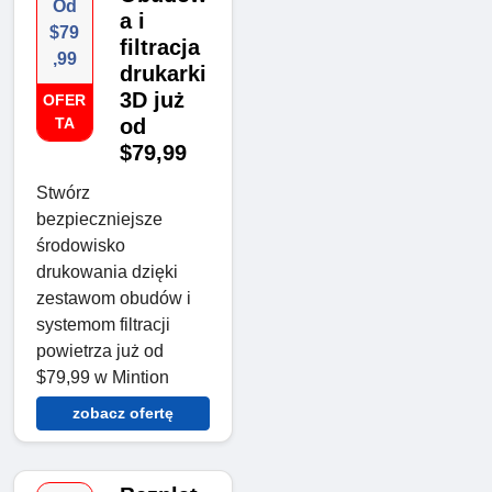
Od
a i
$79
filtracja
,99
drukarki
3D już
OFER
TA
od
$79,99
Stwórz
bezpieczniejsze
środowisko
drukowania dzięki
zestawom obudów i
systemom filtracji
powietrza już od
$79,99 w Mintion
zobacz ofertę