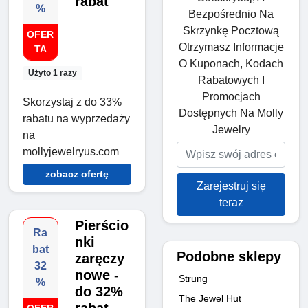
rabat
%
Bezpośrednio Na
Skrzynkę Pocztową
OFER
Otrzymasz Informacje
TA
O Kuponach, Kodach
Użyto 1 razy
Rabatowych I
Promocjach
Skorzystaj z do 33%
Dostępnych Na Molly
rabatu na wyprzedaży
Jewelry
na
mollyjewelryus.com
zobacz ofertę
Zarejestruj się
teraz
Pierścio
Ra
nki
bat
Podobne sklepy
zaręczy
32
nowe -
Strung
%
do 32%
The Jewel Hut