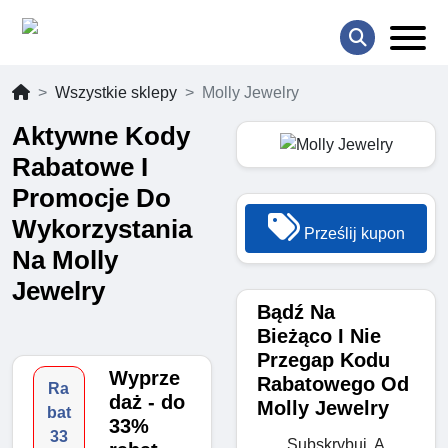
Wszystkie sklepy
Molly Jewelry
Aktywne Kody
Rabatowe I
Promocje Do
Wykorzystania
Prześlij kupon
Na Molly
Jewelry
Bądź Na
Bieżąco I Nie
Przegap Kodu
Wyprze
Rabatowego Od
Ra
daż - do
Molly Jewelry
bat
33%
33
Subskrybuj, A