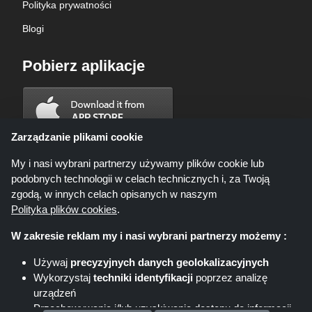
Polityka prywatności
Blogi
Pobierz aplikacje
Zarządzanie plikami cookie
My i nasi wybrani partnerzy używamy plików cookie lub
podobnych technologii w celach technicznych i, za Twoją
zgodą, w innych celach opisanych w naszym
Polityka plików cookies
.
W zakresie reklam my i nasi wybrani partnerzy możemy :
Używaj
precyzyjnych danych geolokalizacyjnych
Wykorzystaj
techniki identyfikacji
poprzez analizę
Shoppingspout.com/pl ani jego personel nie są zaangażowani, gdy
urządzeń
dokonujesz zakupu za pośrednictwem tych linków, Shoppingspout.com/pl
zarabia prowizję wyłącznie za pośrednictwem tych linków/ofert.
Przechowywanie i/lub uzyskiwanie dostępu do informacji