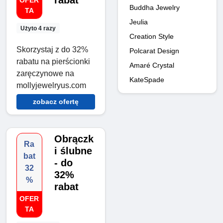
rabat
OFER
Buddha Jewelry
TA
Jeulia
Użyto 4 razy
Creation Style
Skorzystaj z do 32%
Polcarat Design
rabatu na pierścionki
Amaré Crystal
zaręczynowe na
KateSpade
mollyjewelryus.com
zobacz ofertę
Obrączk
Ra
i ślubne
bat
- do
32
32%
%
rabat
OFER
TA