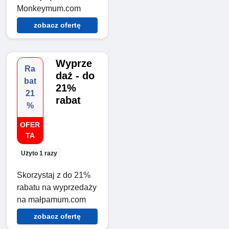
Monkeymum.com
zobacz ofertę
Wyprze
Ra
daż - do
bat
21%
21
rabat
%
OFER
TA
Użyto 1 razy
Skorzystaj z do 21%
rabatu na wyprzedaży
na małpamum.com
zobacz ofertę