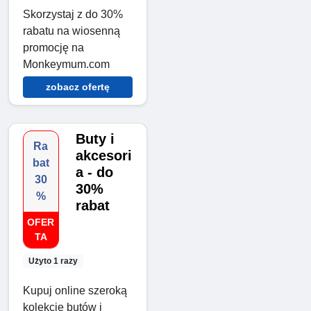
Skorzystaj z do 30%
rabatu na wiosenną
promocję na
Monkeymum.com
zobacz ofertę
Buty i
Ra
akcesori
bat
a - do
30
30%
%
rabat
OFER
TA
Użyto 1 razy
Kupuj online szeroką
kolekcję butów i