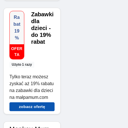
Zabawki
Ra
dla
bat
dzieci -
19
do 19%
%
rabat
OFER
TA
Użyto 1 razy
Tylko teraz możesz
zyskać aż 19% rabatu
na zabawki dla dzieci
na małpamum.com
zobacz ofertę