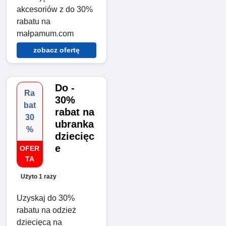
akcesoriów z do 30%
rabatu na
małpamum.com
zobacz ofertę
Do -
Ra
30%
bat
rabat na
30
ubranka
%
dziecięc
e
OFER
TA
Użyto 1 razy
Uzyskaj do 30%
rabatu na odzież
dziecięcą na