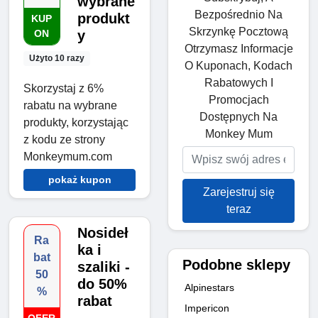
wybrane
Bezpośrednio Na
produkt
KUP
Skrzynkę Pocztową
ON
y
Otrzymasz Informacje
Użyto 10 razy
O Kuponach, Kodach
Rabatowych I
Skorzystaj z 6%
Promocjach
rabatu na wybrane
Dostępnych Na
produkty, korzystając
Monkey Mum
z kodu ze strony
Monkeymum.com
pokaż kupon
Zarejestruj się
teraz
Nosideł
Ra
ka i
bat
Podobne sklepy
szaliki -
50
do 50%
Alpinestars
%
rabat
Impericon