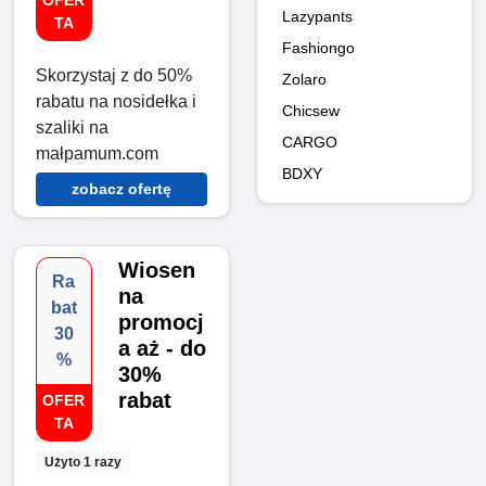
OFER
Lazypants
TA
Fashiongo
Skorzystaj z do 50%
Zolaro
rabatu na nosidełka i
Chicsew
szaliki na
CARGO
małpamum.com
BDXY
zobacz ofertę
Wiosen
Ra
na
bat
promocj
30
a aż - do
%
30%
rabat
OFER
TA
Użyto 1 razy